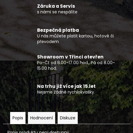
č
Záruka a Servis
u
s námi se nespálíte
j
e
m
Bezpečná platba
e
U nás můžete platit kartou, hotově či
převodem
TRIČKO
PÁNSKÉ
Showroom v Třinci otevřen
CLASSIC
Po-Čt od 8.00-17.00 hod., Pá od 8.00-
NEW
15.00 hod.
450
Kč
Na trhu již více jak 15.let
Nejsme žádné rychlokvašky.
Popis
Hodnocení
Diskuze
Popis produktu není dostupný