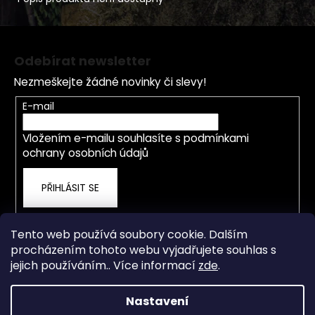
Z
á
Odebírat newsletter
p
Nezmeškejte žádné novinky či slevy!
a
t
E-mail
í
Vložením e-mailu souhlasíte s
podmínkami
ochrany osobních údajů
PŘIHLÁSIT SE
Tento web používá soubory cookie. Dalším
procházením tohoto webu vyjadřujete souhlas s
jejich používáním.. Více informací
zde
.
Nastavení
Vytvořil Shoptet