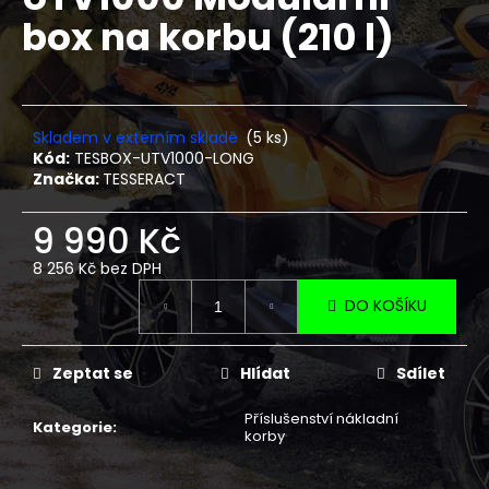
je
a
box na korbu (210 l)
0,0
z
j
5
í
hvězdiček.
t
?
Skladem v externím skladě
(5 ks)
Kód:
TESBOX-UTV1000-LONG
Značka:
TESSERACT
9 990 Kč
HLEDAT
8 256 Kč bez DPH
Měrná
DO KOŠÍKU
cena:
D
o
Zeptat se
Hlídat
Sdílet
p
o
Příslušenství nákladní
Kategorie
:
korby
r
u