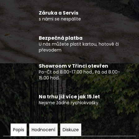
č
u
Záruka a Servis
j
s námi se nespálíte
e
m
e
Bezpečná platba
U nás můžete platit kartou, hotově či
převodem
ČTYŘKOLKA
CFMOTO
GLADIATOR
Showroom v Třinci otevřen
C5-
Po-Čt od 8.00-17.00 hod., Pá od 8.00-
A
15.00 hod.
G4
T3B
ŠEDÁ
Na trhu již více jak 15.let
160
Nejsme žádné rychlokvašky.
990
Kč
Popis
Hodnocení
Diskuze