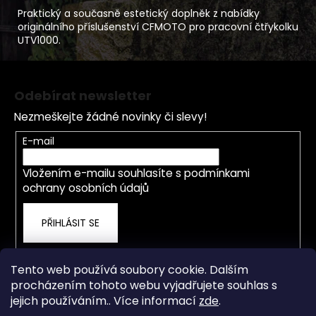
Praktický a současně estetický doplněk z nabídky
originálního příslušenství CFMOTO pro pracovní čtřykolku
UTV1000.
Z
á
Odebírat newsletter
p
Nezmeškejte žádné novinky či slevy!
a
t
E-mail
í
Vložením e-mailu souhlasíte s
podmínkami
ochrany osobních údajů
PŘIHLÁSIT SE
Tento web používá soubory cookie. Dalším
procházením tohoto webu vyjadřujete souhlas s
jejich používáním.. Více informací
zde
.