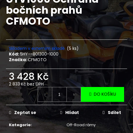
je
a
bočních prahů
0,0
z
j
CFMOTO
5
í
hvězdiček.
t
?
Skladem v externím skladě
(5 ks)
Kód:
5HY--801300-1000
Značka:
CFMOTO
HLEDAT
3 428 Kč
2 833 Kč bez DPH
Měrná
D
DO KOŠÍKU
cena:
o
p
Zeptat se
Hlídat
Sdílet
o
r
Kategorie
:
Off-Road rámy
u