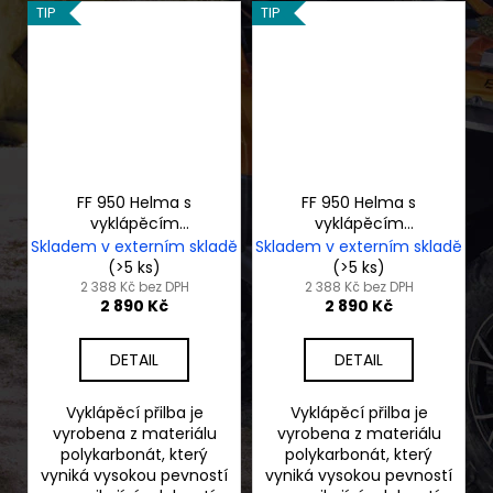
TIP
TIP
FF 950 Helma s
FF 950 Helma s
vyklápěcím
vyklápěcím
integrálem
integrálem
Skladem v externím skladě
Skladem v externím skladě
černozelená reflex
černostříbrná
(>5 ks)
(>5 ks)
2 388 Kč bez DPH
2 388 Kč bez DPH
2 890 Kč
2 890 Kč
DETAIL
DETAIL
Vyklápěcí přilba je
Vyklápěcí přilba je
vyrobena z materiálu
vyrobena z materiálu
polykarbonát, který
polykarbonát, který
vyniká vysokou pevností
vyniká vysokou pevností