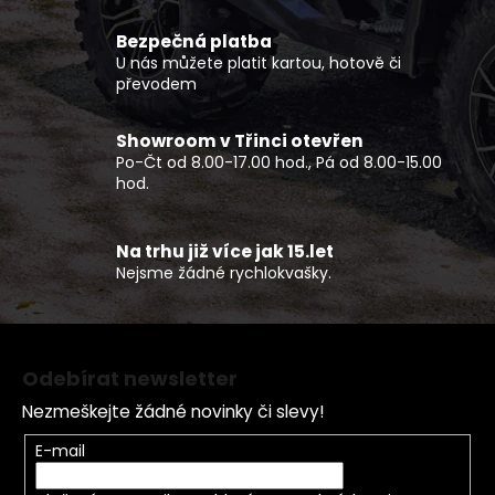
a
c
Bezpečná platba
í
U nás můžete platit kartou, hotově či
p
převodem
r
v
Showroom v Třinci otevřen
k
Po-Čt od 8.00-17.00 hod., Pá od 8.00-15.00
y
hod.
v
ý
p
Na trhu již více jak 15.let
Nejsme žádné rychlokvašky.
i
s
u
Z
á
Odebírat newsletter
p
Nezmeškejte žádné novinky či slevy!
a
t
E-mail
í