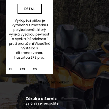
DETAIL
Vyklápěcí přilba je
vyrobena z materiálu
polykarbonát, který
vyniká vysokou pevností
a vynikající odolností
proti proražení.Vícedílná
výstelka s
diferencovanou
hustotou EPS pro...
XL
XXL
XS
11
položek celkem
O
v
l
Záruka a Servis
á
s námi se nespálíte
d