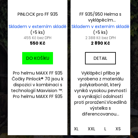
PINLOCK pro FF 935
FF 935/950 Helma s
vyklápěcím
integrálem černá
Skladem v externím skladě
Skladem v externím skladě
(>5 ks)
(>5 ks)
455 Kč bez DPH
2 388 Kč bez DPH
550 Kč
2 890 Kč
DO KOŠÍKU
DETAIL
Pro helmu MAXX FF 935
Vyklápěcí přilba je
Čočky Pinlock® 70 jsou k
vyrobena z materiálu
dispozici v kombinaci s
polykarbonát, který
technologií Maxvision ™.
vyniká vysokou pevností
Pro helmu MAXX FF 935
a vynikající odolností
proti proražení.Vícedílná
výstelka s
diferencovanou...
XL
XXL
L
XS