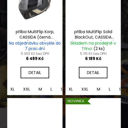
přilba MultiFlip Korp,
přilba MultiFlip Solid
CASSIDA (černá
BlackOut, CASSIDA
matná/písková/khaki)
(černá matná/černá)
Na objednávku obvykle do
Skladem na prodejně v
2026
2026
7 prac.dní
Třinci
(2 ks)
5 363 Kč bez DPH
5 115 Kč bez DPH
6 489 Kč
6 189 Kč
DETAIL
DETAIL
XL
XXL
M
L
S
XL
XS
XXL
M
L
S
NOVINKA