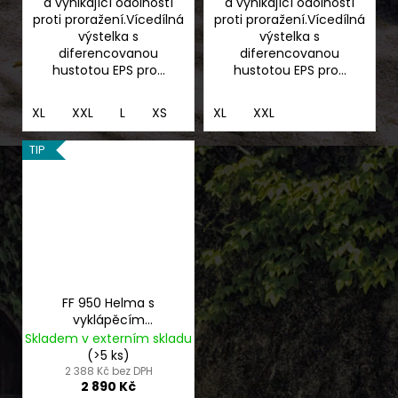
a vynikající odolností
a vynikající odolností
proti proražení.Vícedílná
proti proražení.Vícedílná
výstelka s
výstelka s
diferencovanou
diferencovanou
hustotou EPS pro...
hustotou EPS pro...
XL
XXL
L
XS
XL
XXL
TIP
FF 950 Helma s
vyklápěcím
integrálem
Skladem v externím skladu
černooranžová
(>5 ks)
2 388 Kč bez DPH
2 890 Kč