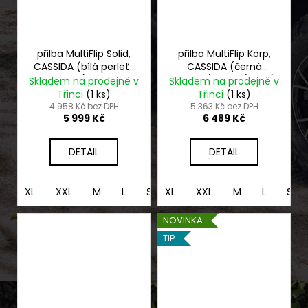
přilba MultiFlip Solid,
přilba MultiFlip Korp,
CASSIDA (bílá perleť/
CASSIDA (černá
černá) 2026
matná/zelená/šedá)
Skladem na prodejně v
Skladem na prodejně v
2026
Třinci
(1 ks)
Třinci
(1 ks)
4 958 Kč bez DPH
5 363 Kč bez DPH
5 999 Kč
6 489 Kč
DETAIL
DETAIL
XL
XXL
M
L
S
XL
XS
XXL
M
L
S
NOVINKA
TIP