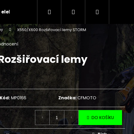
Hledat
Přihlášení
Nákupní
 elektr.skútry
CENÍK SERVISNÍCH ÚKONŮ
Ko
my
X550/X600 Rozšiřovací lemy STORM
košík
odnocení
Rozšiřovací lemy
Kód:
MP0166
Značka:
CFMOTO
Následující
DO KOŠÍKU