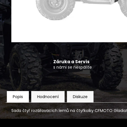
MIDLAND PŘEVODOVÝ OLEJ 75W90
330 Kč
Záruka a Servis
s námi se nespálíte
Popis
Hodnocení
Diskuze
Sada čtyř rozšiřovacích lemů na čtyřkolky CFMOTO Gladia
Z