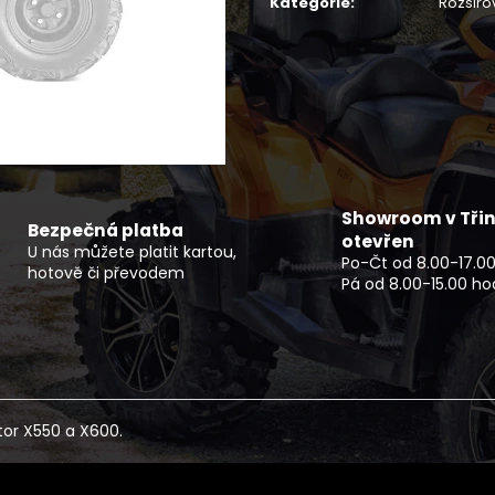
Kategorie
:
Rozšiřo
ROZŠIŘOVACÍ LEMY CFMOTO
ELEKTRICKÝ MOT
X850/X1000 G2
PRO
1 500 Kč
114 990 Kč
Showroom v Třin
Bezpečná platba
otevřen
U nás můžete platit kartou,
Po-Čt od 8.00-17.00
hotově či převodem
Pá od 8.00-15.00 ho
tor X550 a X600.