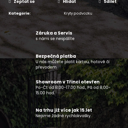
č
Zeptat se
Hlídat
Sdílet
u
j
Kategorie
:
Kryty podvozku
e
m
e
Záruka a Servis
s námi se nespálíte
DĚTSKÁ
BUGGY
Bezpečná platba
KAYO
U nás můžete platit kartou, hotově či
S70
převodem
33
990
Kč
Showroom v Třinci otevřen
Po-Čt od 8.00-17.00 hod., Pá od 8.00-
15.00 hod.
Na trhu již více jak 15.let
Nejsme žádné rychlokvašky.