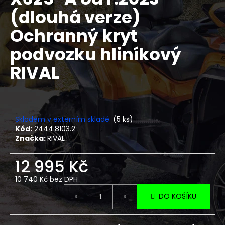
je
a
(dlouhá verze)
0,0
z
j
Ochranný kryt
5
í
hvězdiček.
podvozku hliníkový
t
?
RIVAL
HLEDAT
Skladem v externím skladě
(5 ks)
Kód:
2444.8103.2
Značka:
RIVAL
D
12 995 Kč
o
10 740 Kč bez DPH
p
Měrná
o
DO KOŠÍKU
cena:
r
u