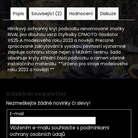
Popis
Související (2)
Hodnocení
Diskuze
Hliníkový ochranný kryt podvozku renomované značky
RIVAL pro dlouhou verzi čtyřkolky CFMOTO Gladiator
X625‑A modelového roku 2023 a novější. Precizně
zpracované zakrytování s vysokou pevností významně
zlepšuje ochranu stroje nejen v těžkém terénu. Sada
obsahuje kryty střední části podvozku a ramen včetně
instalačního materiálu. **Určeno pro stroje modelového
roku 2023 a novější **
Z
á
Odebírat newsletter
p
Nezmeškejte žádné novinky či slevy!
a
t
E-mail
í
Vložením e-mailu souhlasíte s
podmínkami
ochrany osobních údajů