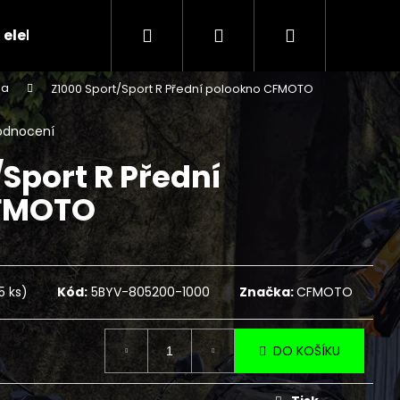
Hledat
Přihlášení
Nákupní
 elektr.skútry
CENÍK SERVISNÍCH ÚKONŮ
Ko
na
Z1000 Sport/Sport R Přední polookno CFMOTO
košík
odnocení
Sport R Přední
FMOTO
5 ks)
Kód:
5BYV-805200-1000
Značka:
CFMOTO
Následující
DO KOŠÍKU