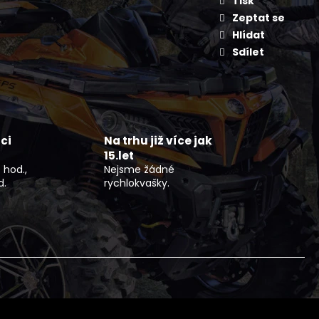
Tisk
OCYKL 79BIKE FALCON
Zeptat se
Hlídat
Sdílet
ci
Na trhu již více jak
15.let
 hod.,
Nejsme žádné
d.
rychlokvašky.