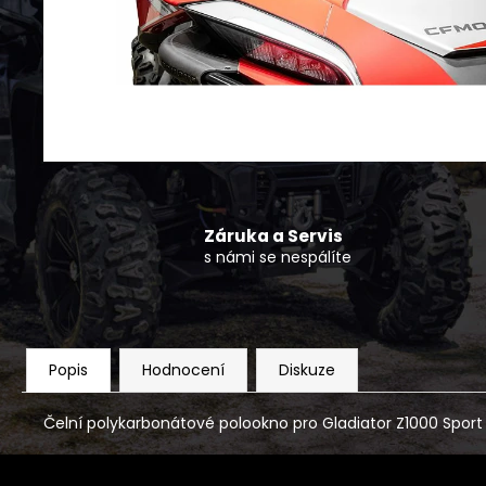
MIDLAND PŘEVODOVÝ OLEJ 75W90
330 Kč
Záruka a Servis
s námi se nespálíte
Popis
Hodnocení
Diskuze
Čelní polykarbonátové polookno pro Gladiator Z1000 Sport 
Z