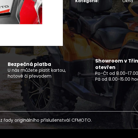
Kategorie
:
Okna
ROZŠIŘOVACÍ LEMY CFMOTO
ELEKTRICKÝ MOT
X850/X1000 G2
PRO
1 500 Kč
114 990 Kč
Showroom v Třin
Bezpečná platba
otevřen
U nás můžete platit kartou,
Po-Čt od 8.00-17.00
hotově či převodem
Pá od 8.00-15.00 ho
z řady originálního příslušenstváí CFMOTO.