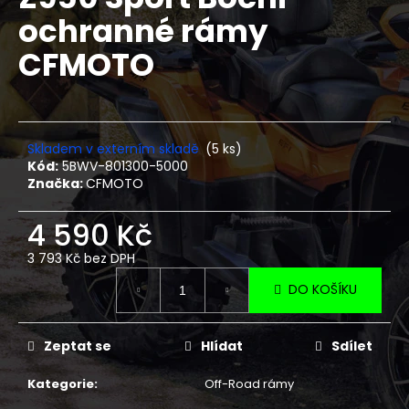
je
a
ochranné rámy
0,0
z
j
CFMOTO
5
í
hvězdiček.
t
?
Skladem v externím skladě
(5 ks)
Kód:
5BWV-801300-5000
Značka:
CFMOTO
HLEDAT
4 590 Kč
3 793 Kč bez DPH
Měrná
D
DO KOŠÍKU
cena:
o
p
Zeptat se
Hlídat
Sdílet
o
r
Kategorie
:
Off-Road rámy
u