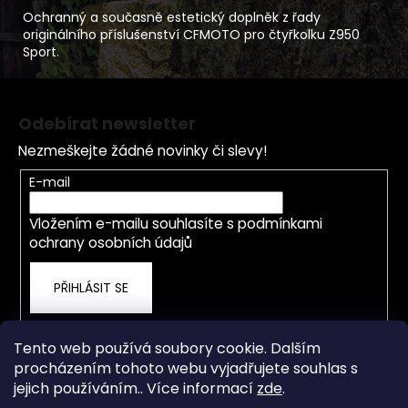
Ochranný a současně estetický doplněk z řady
originálního příslušenství CFMOTO pro čtyřkolku Z950
Sport.
Z
á
Odebírat newsletter
p
Nezmeškejte žádné novinky či slevy!
a
t
E-mail
í
Vložením e-mailu souhlasíte s
podmínkami
ochrany osobních údajů
PŘIHLÁSIT SE
Tento web používá soubory cookie. Dalším
procházením tohoto webu vyjadřujete souhlas s
jejich používáním.. Více informací
zde
.