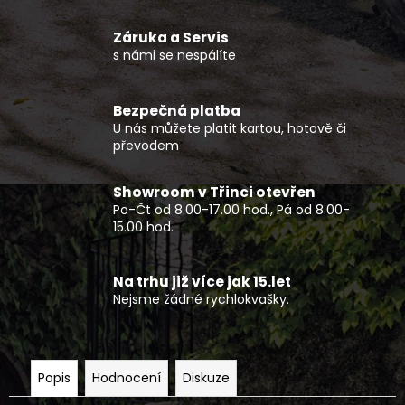
č
u
Záruka a Servis
j
s námi se nespálíte
e
m
e
Bezpečná platba
U nás můžete platit kartou, hotově či
převodem
ROZŠIŘOVACÍ
LEMY
CFMOTO
Showroom v Třinci otevřen
X850/X1000
Po-Čt od 8.00-17.00 hod., Pá od 8.00-
G2
15.00 hod.
1
500
Kč
Na trhu již více jak 15.let
Nejsme žádné rychlokvašky.
Popis
Hodnocení
Diskuze