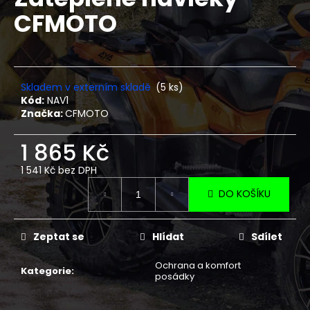
je
a
CFMOTO
0,0
z
j
5
í
hvězdiček.
t
?
Skladem v externím skladě
(5 ks)
Kód:
NAV1
Značka:
CFMOTO
1 865 Kč
HLEDAT
1 541 Kč bez DPH
Měrná
DO KOŠÍKU
cena:
D
o
Zeptat se
Hlídat
Sdílet
p
o
Ochrana a komfort
Kategorie
:
posádky
r
u