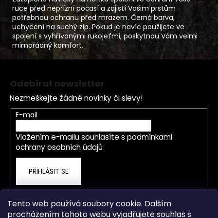
ruce před nepřízní počasí a zajistí Vašim prstům
potřebnou ochranu před mrazem. Černá barva,
uchycení na suchý zip. Pokud je navíc použijete ve
spojení s vyhřívanými rukojeťmi, poskytnou Vám velmi
mimořádný komfort.
Z
á
Odebírat newsletter
p
Nezmeškejte žádné novinky či slevy!
a
t
E-mail
í
Vložením e-mailu souhlasíte s
podmínkami
ochrany osobních údajů
PŘIHLÁSIT SE
Tento web používá soubory cookie. Dalším
procházením tohoto webu vyjadřujete souhlas s