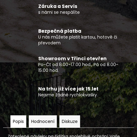
č
Záruka a Servis
u
s námi se nespálíte
j
e
m
Bezpečná platba
e
U nás můžete platit kartou, hotově či
převodem
DĚTSKÁ
BUGGY
Showroom v Třinci otevřen
KAYO
Po-Čt od 8.00-17.00 hod., Pá od 8.00-
S70
15.00 hod.
33
990
Kč
Na trhu již více jak 15.let
Nejsme žádné rychlokvašky.
Popis
Hodnocení
Diskuze
Zateplené návleky na řídítka spolehlivě ochrání Vaše