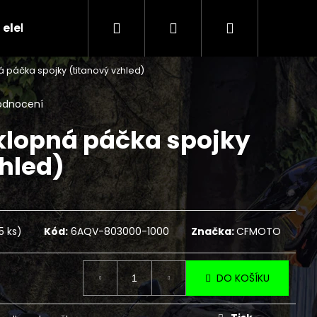
Hledat
Přihlášení
Nákupní
 elektr.skútry
CENÍK SERVISNÍCH ÚKONŮ
Ko
 páčka spojky (titanový vzhled)
košík
odnocení
klopná páčka spojky
zhled)
5 ks)
Kód:
6AQV-803000-1000
Značka:
CFMOTO
Následující
DO KOŠÍKU