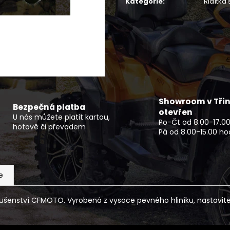
Kategorie
:
Řidítka
SOFTSHELLOVÁ VESTA PÁNSKÁ TRAIL
DĚTSKÁ BUGGY 
850 Kč
33 990 Kč
Showroom v Třin
Bezpečná platba
otevřen
U nás můžete platit kartou,
Po-Čt od 8.00-17.00
hotově či převodem
Pá od 8.00-15.00 ho
e
íslušenství CFMOTO. Vyrobená z vysoce pevného hliníku, nastavite