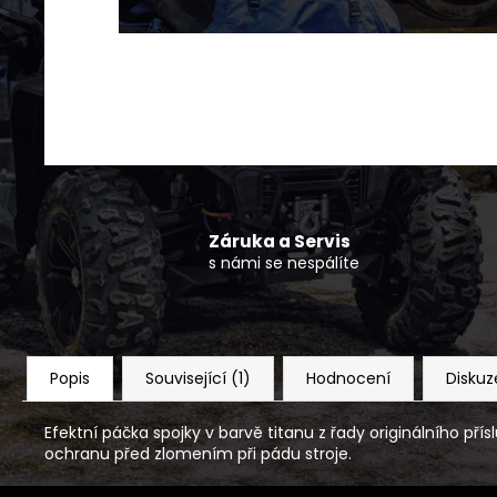
POPRUH K NAVIJÁKU CFMOTO
150 Kč
Záruka a Servis
s námi se nespálíte
Popis
Související (1)
Hodnocení
Diskuz
Efektní páčka spojky v barvě titanu z řady originálního př
ochranu před zlomením při pádu stroje.