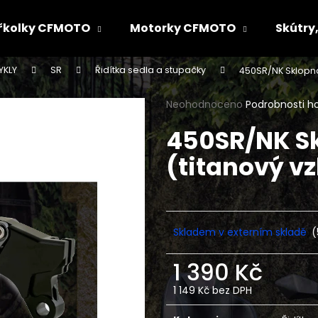
řkolky CFMOTO
Motorky CFMOTO
Skútry,
YKLY
SR
Řidítka sedla a stupačky
450SR/NK Sklopná
Co potřebujete najít?
Průměrné
Neohodnoceno
Podrobnosti h
hodnocení
450SR/NK S
produktu
HLEDAT
je
(titanový v
0,0
z
5
Doporučujeme
hvězdiček.
Skladem v externím skladě
(
1 390 Kč
1 149 Kč bez DPH
Měrná
cena: