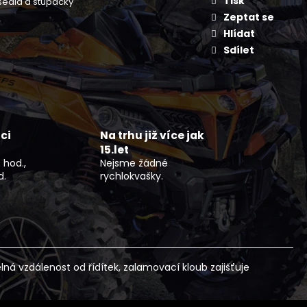
Tisk
 sedla a stupačky
KAYO S70
Zeptat se
Hlídat
Sdílet
ci
Na trhu již více jak
15.let
 hod.,
Nejsme žádné
d.
rychlokvašky.
lná vzdálenost od řídítek, zalamovací kloub zajišťuje