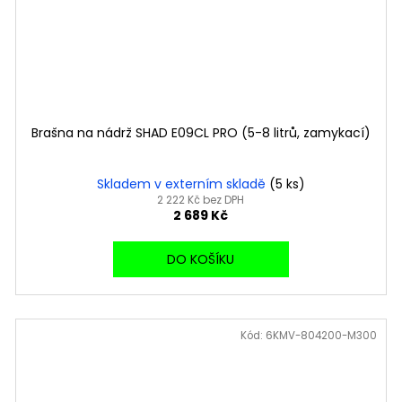
Brašna na nádrž SHAD E09CL PRO (5-8 litrů, zamykací)
Skladem v externím skladě
(5 ks)
2 222 Kč bez DPH
2 689 Kč
DO KOŠÍKU
Kód:
6KMV-804200-M300