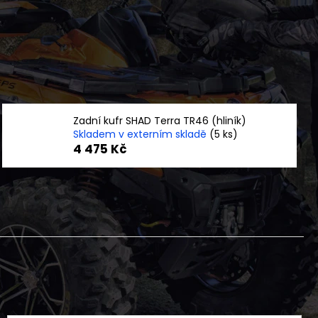
NÍ BUNDA DLOUHÁ ČERNO
FLEX
Zadní kufr SHAD Terra TR46 (hliník)
Skladem v externím skladě
(5 ks)
4 475 Kč