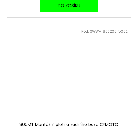
DO KOŠÍKU
Kód:
6WWV-803200-5002
800MT Montážní plotna zadního boxu CFMOTO