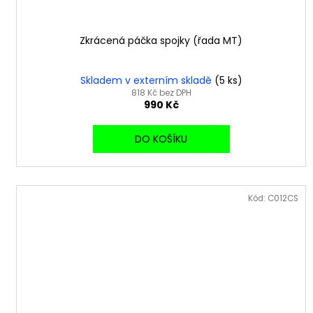
Zkrácená páčka spojky (řada MT)
Skladem v externím skladě
(5 ks)
818 Kč bez DPH
990 Kč
DO KOŠÍKU
Kód:
C012CS