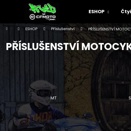
K
Přejít
na
o
ESHOP
Čty
obsah
Zpět
Zpět
š
do
do
í
Domů
ESHOP
Příslušenství
PŘÍSLUŠENSTVÍ MOTOC
k
obchodu
obchodu
PŘÍSLUŠENSTVÍ MOTOCY
MT
S