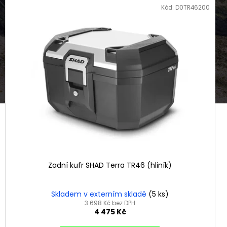
Kód:
D0TR46200
Zadní kufr SHAD Terra TR46 (hliník)
Skladem v externím skladě
(5 ks)
3 698 Kč bez DPH
4 475 Kč