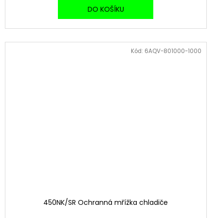
DO KOŠÍKU
Kód:
6AQV-801000-1000
450NK/SR Ochranná mřížka chladiče