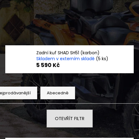
ČTYŘKOLKA CFMOTO GLADIATOR X850
NF 2210 TEXTIL
EPS EU5+ G3 ČERNÁ OVERLAND -
ŠEDO ZELENÝ RE
NOVINKA
2 720 Kč
279 990 Kč
Zadní kuf SHAD SH51 (karbon)
Skladem v externím skladě
(5 ks)
5 590 Kč
ejprodávanější
Abecedně
OTEVŘÍT FILTR