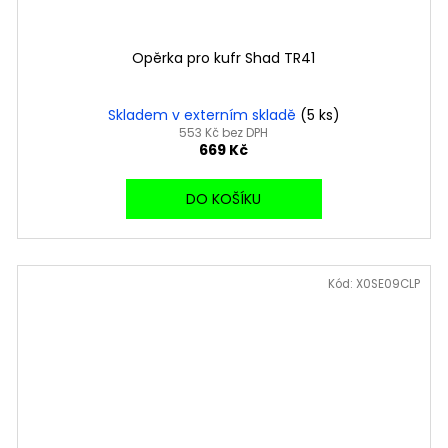
Opěrka pro kufr Shad TR41
Skladem v externím skladě
(5 ks)
553 Kč bez DPH
669 Kč
DO KOŠÍKU
Kód:
X0SE09CLP