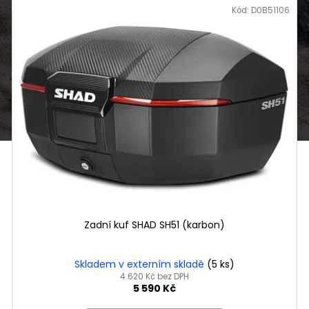
Kód:
D0B51106
Zadní kuf SHAD SH51 (karbon)
Skladem v externím skladě
(5 ks)
4 620 Kč bez DPH
5 590 Kč