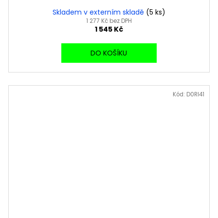
Skladem v externím skladě
(5 ks)
1 277 Kč bez DPH
1 545 Kč
DO KOŠÍKU
Kód:
D0RI41