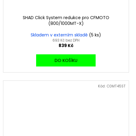
SHAD Click System redukce pro CFMOTO
(800/1000MT-X)
Skladem v externím skladě
(5 ks)
693 Kč bez DPH
839 Kč
DO KOŠÍKU
Kód:
C0MT45ST