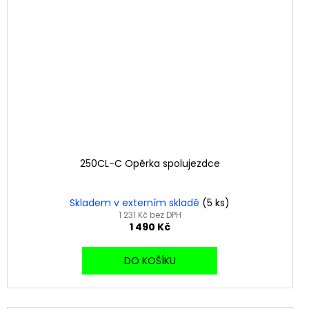
250CL-C Opěrka spolujezdce
Skladem v externím skladě
(5 ks)
1 231 Kč bez DPH
1 490 Kč
DO KOŠÍKU