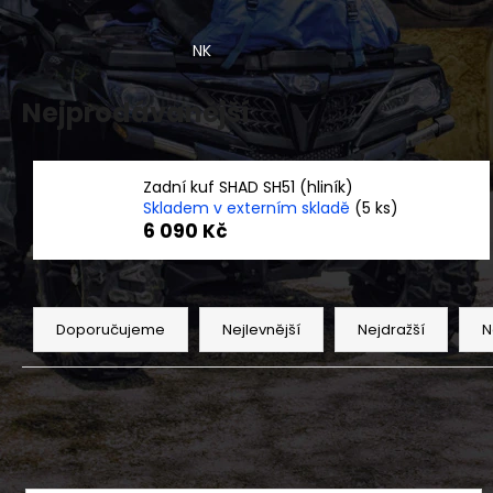
KRYTKA DISKU NÍZKÁ CFMOTO 4KS
490 Kč
NK
Nejprodávanější
Zadní kuf SHAD SH51 (hliník)
Skladem v externím skladě
(5 ks)
6 090 Kč
Ř
a
Doporučujeme
Nejlevnější
Nejdražší
N
z
e
n
í
p
V