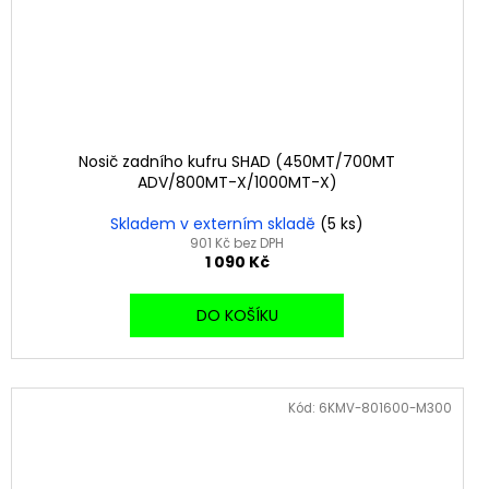
Nosič zadního kufru SHAD (450MT/700MT
ADV/800MT-X/1000MT-X)
Skladem v externím skladě
(5 ks)
901 Kč bez DPH
1 090 Kč
DO KOŠÍKU
Kód:
6KMV-801600-M300