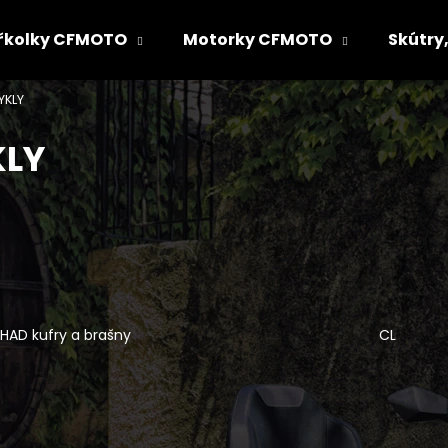
řkolky CFMOTO
Motorky CFMOTO
Skútry,
YKLY
Co potřebujete najít?
KLY
HLEDAT
Doporučujeme
HAD kufry a brašny
CL