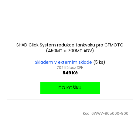
SHAD Click System redukce tankvaku pro CFMOTO
(450MT a 700MT ADV)
Skladem v externím skladě
(5 ks)
702 Kč bez DPH
849 Kč
DO KOŠÍKU
Kód:
6WWV-805000-8001