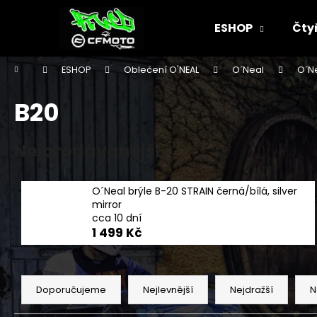
K
Přejít
na
o
ESHOP
Čty
obsah
Zpět
Zpět
š
do
do
í
Domů
ESHOP
Oblečení O'NEAL
O´Neal
O´N
k
obchodu
obchodu
B20
Nejprodávanější
O´Neal brýle B-20 STRAIN černá/bílá, silver
mirror
cca 10 dní
1 499 Kč
Ř
a
Doporučujeme
Nejlevnější
Nejdražší
N
z