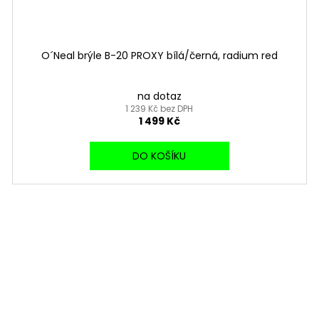
O´Neal brýle B-20 PROXY bílá/černá, radium red
na dotaz
1 239 Kč bez DPH
1 499 Kč
DO KOŠÍKU