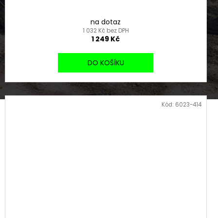
na dotaz
1 032 Kč bez DPH
1 249 Kč
DO KOŠÍKU
Kód:
6023-414