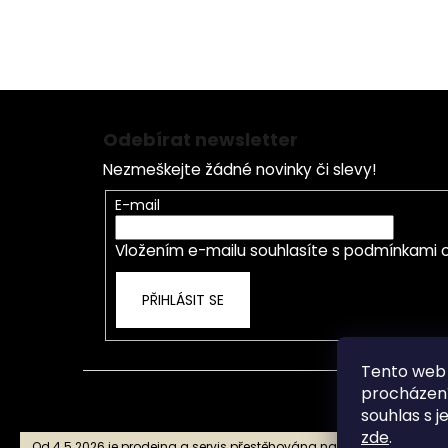
Záruka a Servis
U 
s námi se nespálíte
ho
Z
á
Odebírat newsletter
p
Nezmeškejte žádné novinky či slevy!
a
t
E-mail
í
Vložením e-mailu souhlasíte s
podmínkami o
PŘIHLÁSIT SE
Tento web 
procházení
souhlas s j
zde
.
Od 4.5.2026 je prodejna a servis přestěhována na nové adrese Star