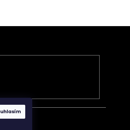
Na trhu již více jak 15.let
 hod., Pá od
Nejsme žádné rychlokvašky.
ouhlasím