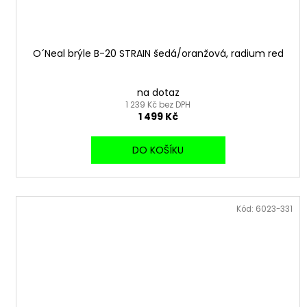
O´Neal brýle B-20 STRAIN šedá/oranžová, radium red
na dotaz
1 239 Kč bez DPH
1 499 Kč
DO KOŠÍKU
Kód:
6023-331