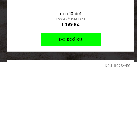
cca 10 dní
1 239 Kč bez DPH
1 499 Kč
DO KOŠÍKU
Kód:
6023-416