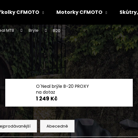
řkolky CFMOTO
Motorky CFMOTO
Skútry,
eal MTB
Brýle
B20
Co potřebujete najít?
HLEDAT
Doporučujeme
O´Neal brýle B-20 PROXY
na dotaz
1 249 Kč
ejprodávanější
Abecedně