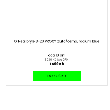
O´Neal brýle B-20 PROXY žlutá/černá, radium blue
cca 10 dní
1 239 Kč bez DPH
1 499 Kč
DO KOŠÍKU
B