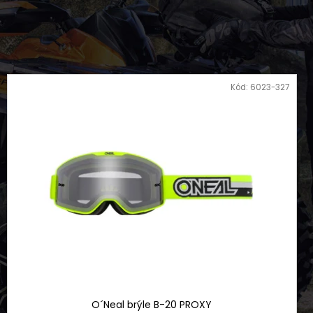
KAYO S70
Kód:
6023-327
O´Neal brýle B-20 PROXY