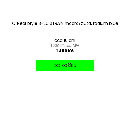
O´Neal brýle B-20 STRAIN modrá/žlutá, radium blue
cca 10 dní
1 239 Kč bez DPH
1 499 Kč
DO KOŠÍKU