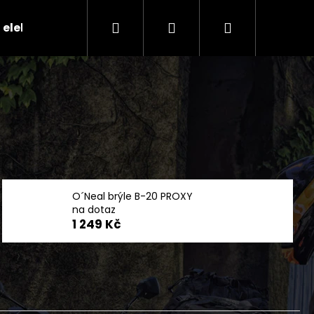
Hledat
Přihlášení
Nákupní
 elektr.skútry
CENÍK SERVISNÍCH ÚKONŮ
Ko
košík
O´Neal brýle B-20 PROXY
na dotaz
1 249 Kč
Následující