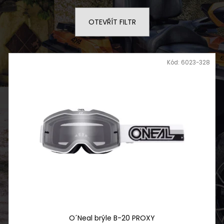
SOFTSHELLOVÁ VESTA PÁNSKÁ TRAIL
DĚTSKÁ BUGGY 
850 Kč
33 990 Kč
OTEVŘÍT FILTR
Kód:
6023-328
O´Neal brýle B-20 PROXY