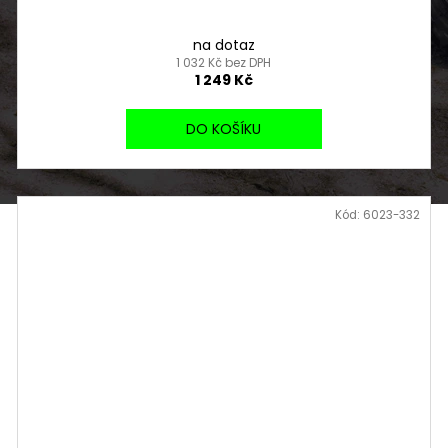
na dotaz
1 032 Kč bez DPH
1 249 Kč
DO KOŠÍKU
Kód:
6023-332