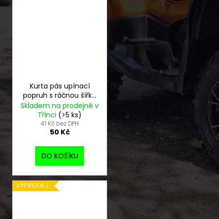
Kurta pás upínací
popruh s ráčnou šířka
25 mm - použitá
Skladem na prodejně v
Třinci
(>5 ks)
41 Kč bez DPH
50 Kč
DO KOŠÍKU
VÝPRODEJ