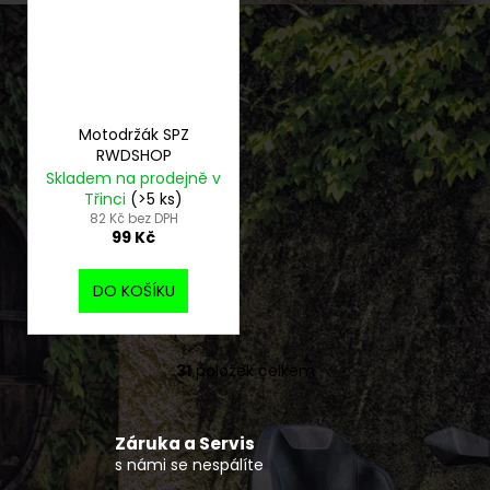
Motodržák SPZ
RWDSHOP
Skladem na prodejně v
Třinci
(>5 ks)
82 Kč bez DPH
99 Kč
DO KOŠÍKU
31
položek celkem
O
v
l
Záruka a Servis
á
s námi se nespálíte
d