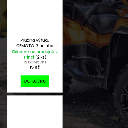
Pružina výfuku
CFMOTO Gladiator
Skladem na prodejně v
Třinci
(2 ks)
12 Kč bez DPH
15 Kč
DO KOŠÍKU