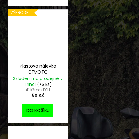
VÝPRODEJ
Plastová nálevka
CFMOTO
Skladem na prodejně v
Třinci
(>5 ks)
41 Kč bez DPH
50 Kč
DO KOŠÍKU