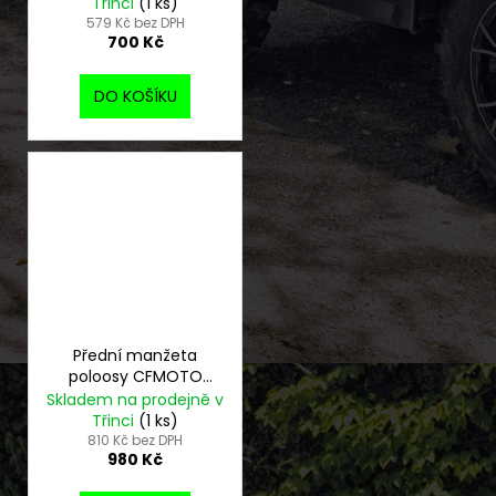
Třinci
(1 ks)
579 Kč bez DPH
700 Kč
DO KOŠÍKU
Přední manžeta
poloosy CFMOTO
Gladiator
Skladem na prodejně v
Třinci
(1 ks)
810 Kč bez DPH
980 Kč