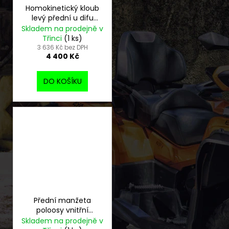
Homokinetický kloub
levý přední u difu
CFMOTO Gladiator
Skladem na prodejně v
Třinci
(1 ks)
3 636 Kč bez DPH
4 400 Kč
DO KOŠÍKU
Přední manžeta
poloosy vnitřní
CFMOTO Gladiator
Skladem na prodejně v