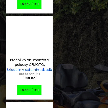
DO KOŠÍKU
Přední vnitřní manžeta
poloosy CFMOTO
Gladiator
Skladem v externím skladě
810 Kč bez DPH
980 Kč
DO KOŠÍKU