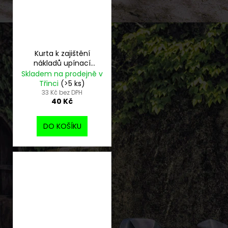
Kurta k zajištění
nákladů upínací
popruh se zámkem -
Skladem na prodejně v
použitá
Třinci
(>5 ks)
33 Kč bez DPH
40 Kč
DO KOŠÍKU