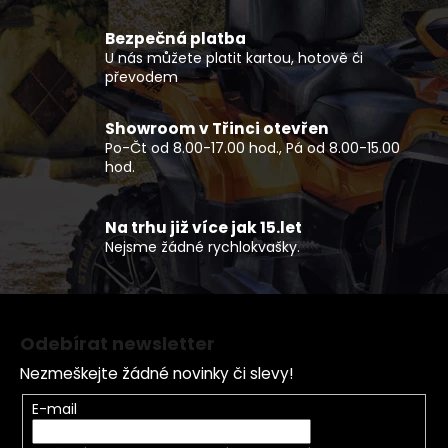
a
c
Bezpečná platba
í
U nás můžete platit kartou, hotově či
p
převodem
r
v
Showroom v Třinci otevřen
k
Po-Čt od 8.00-17.00 hod., Pá od 8.00-15.00
y
hod.
v
ý
p
Na trhu již více jak 15.let
Nejsme žádné rychlokvašky.
i
s
u
Z
á
Odebírat newsletter
p
Nezmeškejte žádné novinky či slevy!
a
t
E-mail
í