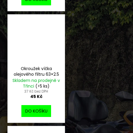
Okroužek víčka
olejového filtru 63×2.5
Skladem na prodejně v
Třinci
(>5 ks)
37 Kč bez DPH
45 Kč
DO KOŠÍKU