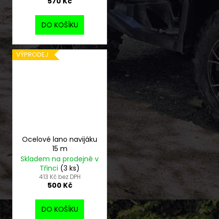
570 Kč
DO KOŠÍKU
VÝPRODEJ
Ocelové lano navijáku
15 m
Skladem na prodejně v
Třinci
(3 ks)
413 Kč bez DPH
500 Kč
DO KOŠÍKU