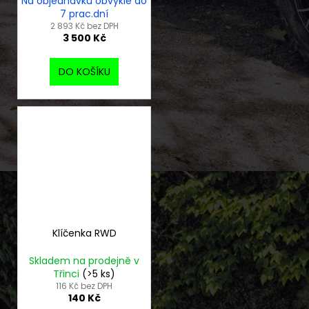
Na objednávku obvykle do
7 prac.dní
2 893 Kč bez DPH
3 500 Kč
DO KOŠÍKU
Klíčenka RWD
Skladem na prodejně v
Třinci
(>5 ks)
116 Kč bez DPH
140 Kč