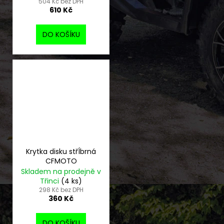
504 Kč bez DPH
610 Kč
DO KOŠÍKU
Krytka disku střÍbrná
CFMOTO
Skladem na prodejně v
Třinci
(4 ks)
298 Kč bez DPH
360 Kč
DO KOŠÍKU