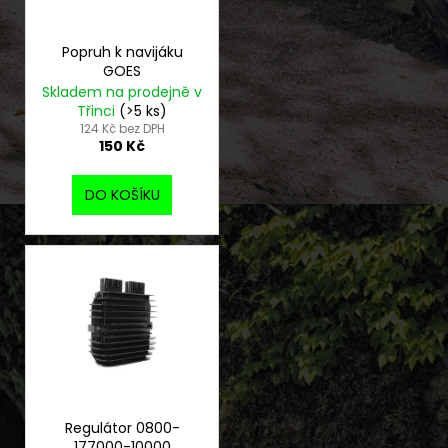
p
č
ů
u
r
j
o
Popruh k navijáku
e
GOES
d
m
Skladem na prodejně v
u
e
Třinci
(>5 ks)
k
124 Kč bez DPH
150 Kč
t
TRIČKO
ů
PÁNSKÉ
DO KOŠÍKU
CLASSIC
NEW
450
Kč
Regulátor 0800-
177000-10000