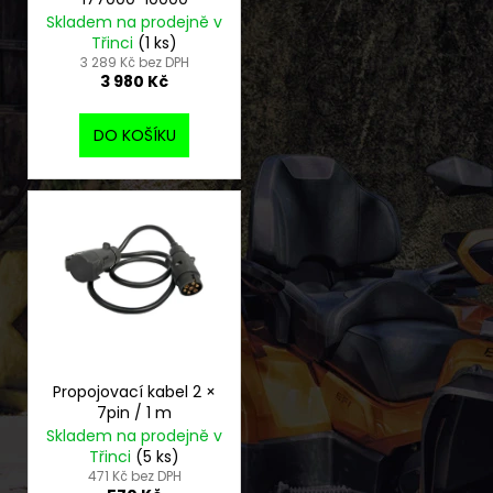
Skladem na prodejně v
Třinci
(1 ks)
3 289 Kč bez DPH
3 980 Kč
DO KOŠÍKU
Propojovací kabel 2 ×
7pin / 1 m
Skladem na prodejně v
Třinci
(5 ks)
471 Kč bez DPH