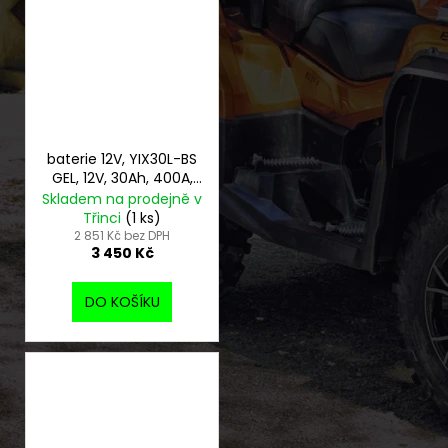
baterie 12V, YIX30L-BS
GEL, 12V, 30Ah, 400A,
bezúdržbová GEL
Skladem na prodejně v
technologie
Třinci
(1 ks)
165x125x175 FULBAT
2 851 Kč bez DPH
3 450 Kč
(aktivovaná ve
výrobě)
DO KOŠÍKU