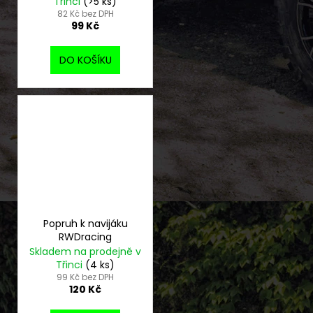
Třinci
(>5 ks)
82 Kč bez DPH
99 Kč
DO KOŠÍKU
Popruh k navijáku
RWDracing
Skladem na prodejně v
Třinci
(4 ks)
99 Kč bez DPH
120 Kč