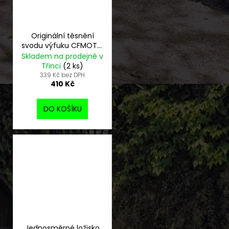
Originální těsnění
svodu výfuku CFMOTO
Gladiator
Skladem na prodejně v
Třinci
(2 ks)
339 Kč bez DPH
410 Kč
DO KOŠÍKU
Jednosměrné ložisko