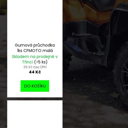
Gumová průchodka
1ks CFMOTO malá
Skladem na prodejně v
Třinci
(>5 ks)
36 Kč bez DPH
44 Kč
DO KOŠÍKU