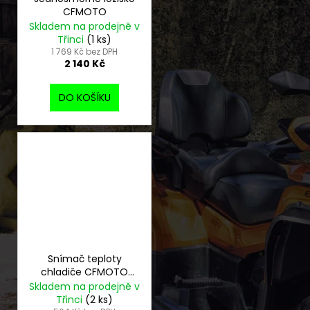
CFMOTO
Skladem na prodejně v
Třinci
(1 ks)
1 769 Kč bez DPH
2 140 Kč
DO KOŠÍKU
Snímač teploty
chladiče CFMOTO
Gladiator
Skladem na prodejně v
Třinci
(2 ks)