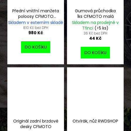
Přední vnitřní manžeta
Gumová průchodka
poloosy CFMOTO
1ks CFMOTO malá
Gladiator
Skladem v externím skladě
Skladem na prodejně v
810 Kč bez DPH
Třinci
(>5 ks)
980 Kč
36 Kč bez DPH
44 Kč
DO KOŠÍKU
DO KOŠÍKU
Originál zadní brzdové
Otvírák, nůž RWDSHOP
desky CFMOTO