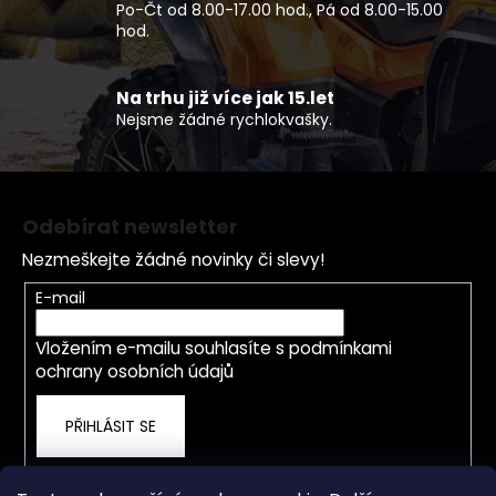
k
Po-Čt od 8.00-17.00 hod., Pá od 8.00-15.00
y
hod.
v
ý
p
Na trhu již více jak 15.let
Nejsme žádné rychlokvašky.
i
s
u
Z
á
Odebírat newsletter
p
Nezmeškejte žádné novinky či slevy!
a
t
E-mail
í
Vložením e-mailu souhlasíte s
podmínkami
ochrany osobních údajů
PŘIHLÁSIT SE