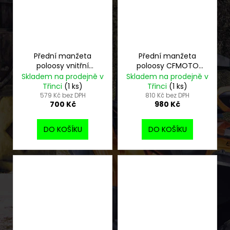
Přední manžeta
Přední manžeta
poloosy vnitřní
poloosy CFMOTO
CFMOTO Gladiator
Gladiator
Skladem na prodejně v
Skladem na prodejně v
Třinci
(1 ks)
Třinci
(1 ks)
579 Kč bez DPH
810 Kč bez DPH
700 Kč
980 Kč
DO KOŠÍKU
DO KOŠÍKU