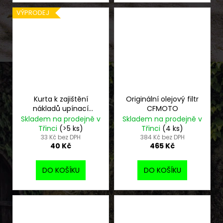
VÝPRODEJ
Kurta k zajištění
Originální olejový filtr
nákladů upínací
CFMOTO
popruh se zámkem -
Skladem na prodejně v
Skladem na prodejně v
použitá
Třinci
(>5 ks)
Třinci
(4 ks)
33 Kč bez DPH
384 Kč bez DPH
40 Kč
465 Kč
DO KOŠÍKU
DO KOŠÍKU