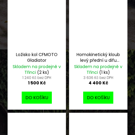
Ložisko kol CFMOTO
Homokinetický kloub
Gladiator
levý přední u difu
CFMOTO Gladiator
Skladem na prodejně v
Skladem na prodejně v
Třinci
(2 ks)
Třinci
(1 ks)
1 240 Kč bez DPH
3 636 Kč bez DPH
1 500 Kč
4 400 Kč
DO KOŠÍKU
DO KOŠÍKU