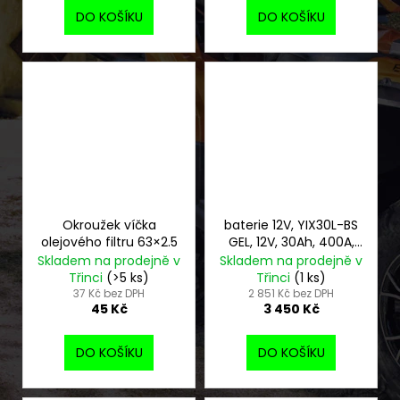
DO KOŠÍKU
DO KOŠÍKU
Okroužek víčka
baterie 12V, YIX30L-BS
olejového filtru 63×2.5
GEL, 12V, 30Ah, 400A,
bezúdržbová GEL
Skladem na prodejně v
Skladem na prodejně v
technologie
Třinci
(>5 ks)
Třinci
(1 ks)
165x125x175 FULBAT
37 Kč bez DPH
2 851 Kč bez DPH
45 Kč
3 450 Kč
(aktivovaná ve
výrobě)
DO KOŠÍKU
DO KOŠÍKU