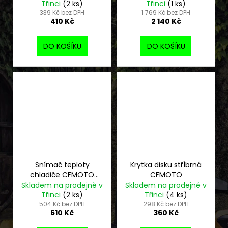
Třinci
(2 ks)
Třinci
(1 ks)
339 Kč bez DPH
1 769 Kč bez DPH
410 Kč
2 140 Kč
DO KOŠÍKU
DO KOŠÍKU
Snímač teploty
Krytka disku střÍbrná
chladiče CFMOTO
CFMOTO
Gladiator
Skladem na prodejně v
Skladem na prodejně v
Třinci
(2 ks)
Třinci
(4 ks)
504 Kč bez DPH
298 Kč bez DPH
610 Kč
360 Kč