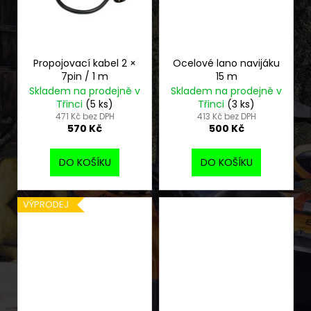
Propojovací kabel 2 ×
Ocelové lano navijáku
7pin / 1 m
15 m
Skladem na prodejně v
Skladem na prodejně v
Třinci
(5 ks)
Třinci
(3 ks)
471 Kč bez DPH
413 Kč bez DPH
570 Kč
500 Kč
DO KOŠÍKU
DO KOŠÍKU
VÝPRODEJ