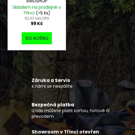
RWDSHOP
Skladem na prodejně v
Třinci
(>5 ks)
82 Kč bez DPH
99 Kč
DO KOŠÍKU
31
položek celkem
O
v
l
Záruka a Servis
á
s námi se nespálíte
d
a
c
Bezpečná platba
í
U nás můžete platit kartou, hotově či
p
převodem
r
v
Showroom v Třinci otevřen