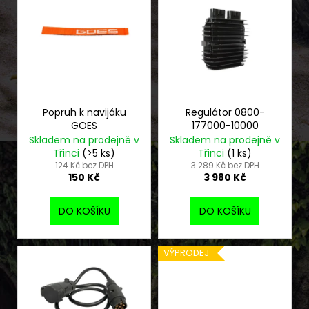
č
ý
d
u
p
u
j
i
k
e
s
t
m
e
p
ů
r
o
Popruh k navijáku
Regulátor 0800-
KRYTKA
GOES
177000-10000
DISKU
d
Skladem na prodejně v
Skladem na prodejně v
NÍZKÁ
u
CFMOTO
Třinci
(>5 ks)
Třinci
(1 ks)
4KS
k
124 Kč bez DPH
3 289 Kč bez DPH
150 Kč
3 980 Kč
490
t
Kč
ů
DO KOŠÍKU
DO KOŠÍKU
VÝPRODEJ