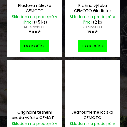
Plastová nálevka
Pružina výfuku
CFMOTO
CFMOTO Gladiator
Skladem na prodejně v
Skladem na prodejně v
Třinci
(>5 ks)
Třinci
(2 ks)
41 Kč bez DPH
12 Kč bez DPH
50 Kč
15 Kč
DO KOŠÍKU
DO KOŠÍKU
Originální těsnění
Jednosměrné ložisko
svodu výfuku CFMOTO
CFMOTO
Gladiator
Skladem na prodejně v
Skladem na prodejně v