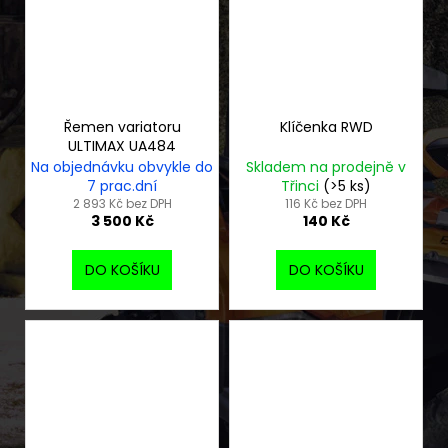
Řemen variatoru
Klíčenka RWD
ULTIMAX UA484
Na objednávku obvykle do
Skladem na prodejně v
7 prac.dní
Třinci
(>5 ks)
2 893 Kč bez DPH
116 Kč bez DPH
3 500 Kč
140 Kč
DO KOŠÍKU
DO KOŠÍKU