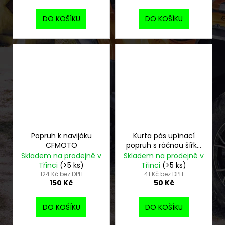
DO KOŠÍKU
DO KOŠÍKU
Popruh k navijáku
Kurta pás upínací
CFMOTO
popruh s ráčnou šířka
25 mm - použitá
Skladem na prodejně v
Skladem na prodejně v
Třinci
(>5 ks)
Třinci
(>5 ks)
124 Kč bez DPH
41 Kč bez DPH
150 Kč
50 Kč
DO KOŠÍKU
DO KOŠÍKU