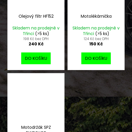
Olejový filtr HF152
Motolékárnička
Skladem na prodejně v
Skladem na prodejně v
Třinci
(>5 ks)
Třinci
(>5 ks)
198 Kč bez DPH
124 Kč bez DPH
240 Kč
150 Kč
DO KOŠÍKU
DO KOŠÍKU
Motodržák SPZ