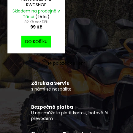
RWDSHOP
Skladem na prodejně v
Třinci
(>5 ks)
82 Kč bez DPH
99 Kč
DO KOŠÍKU
14
položek celkem
O
v
l
Záruka a Servis
á
s námi se nespálíte
d
a
c
Bezpečná platba
í
U nás můžete platit kartou, hotově či
p
převodem
r
v