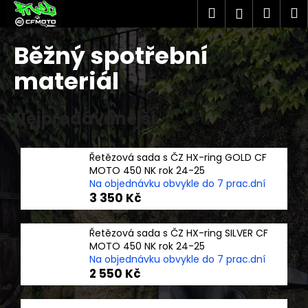
K
Přejít
Hledat
Náku
M
Přihlášen
na
o
obsah
Zpět
Zpět
košík
š
Běžný spotřební
í
C
materiál
k
o
p
Nejprodávanější
o
t
Řetězová sada s ČZ HX-ring GOLD CF
ř
MOTO 450 NK rok 24-25
e
Na objednávku obvykle do 7 prac.dní
b
3 350 Kč
u
j
Řetězová sada s ČZ HX-ring SILVER CF
MOTO 450 NK rok 24-25
e
Na objednávku obvykle do 7 prac.dní
t
2 550 Kč
e
n