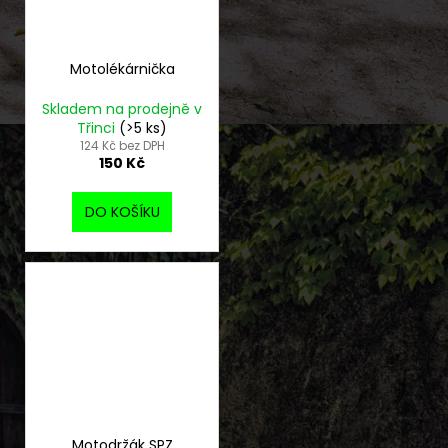
Motolékárnička
Skladem na prodejně v
Třinci
(>5 ks)
124 Kč bez DPH
150 Kč
DO KOŠÍKU
Motodržák SPZ