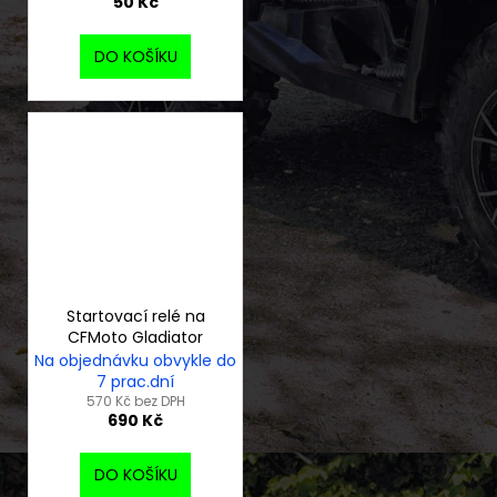
50 Kč
DO KOŠÍKU
Startovací relé na
CFMoto Gladiator
Na objednávku obvykle do
7 prac.dní
570 Kč bez DPH
690 Kč
DO KOŠÍKU