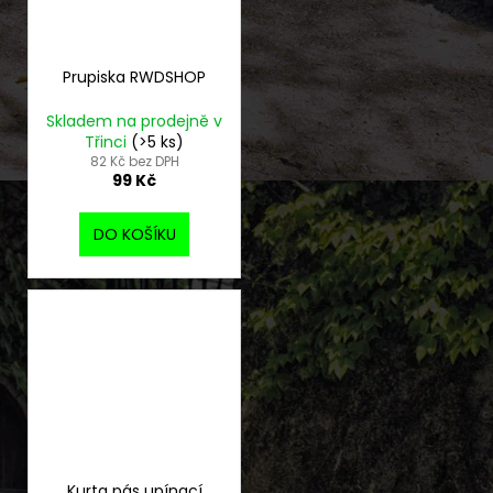
Prupiska RWDSHOP
Skladem na prodejně v
Třinci
(>5 ks)
82 Kč bez DPH
99 Kč
DO KOŠÍKU
Kurta pás upínací