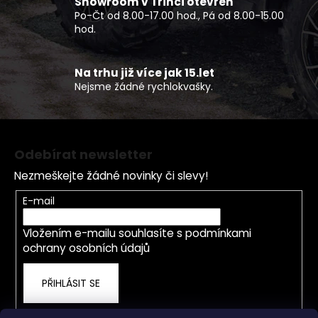
Showroom v Třinci otevřen
k
Po-Čt od 8.00-17.00 hod., Pá od 8.00-15.00
y
hod.
v
ý
p
Na trhu již více jak 15.let
Nejsme žádné rychlokvašky.
i
s
u
Z
á
Odebírat newsletter
p
Nezmeškejte žádné novinky či slevy!
a
t
E-mail
í
Vložením e-mailu souhlasíte s
podmínkami
ochrany osobních údajů
PŘIHLÁSIT SE