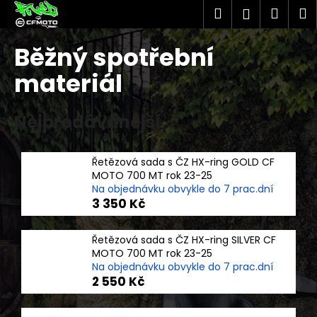
K
Přejít
Hledat
Náku
M
Přihlášen
na
o
obsah
Zpět
Zpět
košík
š
Běžný spotřební
í
C
materiál
k
o
p
Nejprodávanější
o
t
Řetězová sada s ČZ HX-ring GOLD CF
ř
MOTO 700 MT rok 23-25
e
Na objednávku obvykle do 7 prac.dní
b
3 350 Kč
u
j
Řetězová sada s ČZ HX-ring SILVER CF
MOTO 700 MT rok 23-25
e
Na objednávku obvykle do 7 prac.dní
t
2 550 Kč
e
n