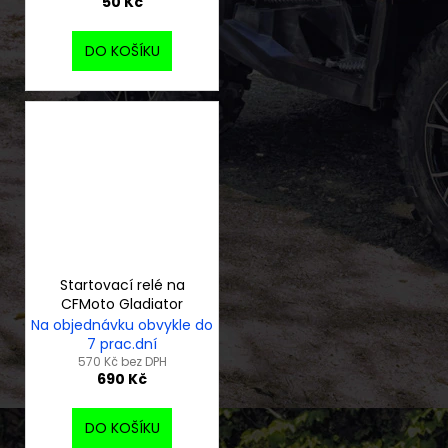
50 Kč
DO KOŠÍKU
Startovací relé na
CFMoto Gladiator
Na objednávku obvykle do
7 prac.dní
570 Kč bez DPH
690 Kč
DO KOŠÍKU