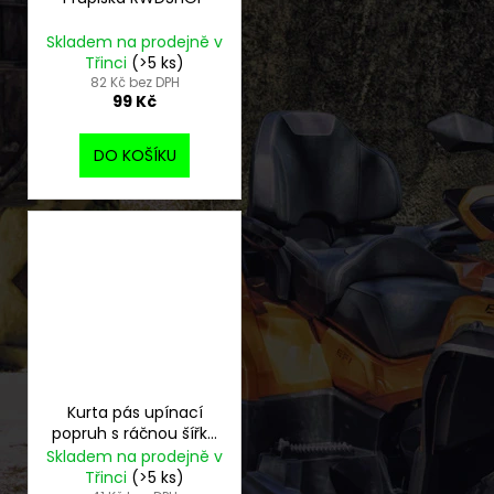
Skladem na prodejně v
Třinci
(>5 ks)
82 Kč bez DPH
99 Kč
DO KOŠÍKU
Kurta pás upínací
popruh s ráčnou šířka
25 mm - použitá
Skladem na prodejně v
Třinci
(>5 ks)