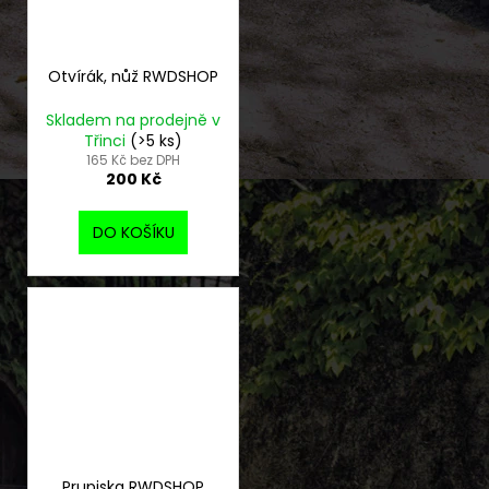
Otvírák, nůž RWDSHOP
Skladem na prodejně v
Třinci
(>5 ks)
165 Kč bez DPH
200 Kč
DO KOŠÍKU
Prupiska RWDSHOP