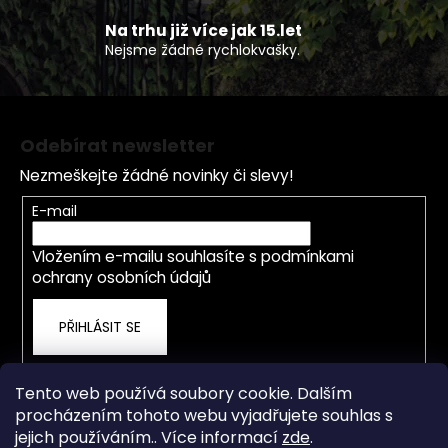
ý
p
Na trhu již více jak 15.let
Nejsme žádné rychlokvašky.
i
s
u
Z
á
Odebírat newsletter
p
Nezmeškejte žádné novinky či slevy!
a
t
E-mail
í
Vložením e-mailu souhlasíte s
podmínkami
ochrany osobních údajů
PŘIHLÁSIT SE
Tento web používá soubory cookie. Dalším
procházením tohoto webu vyjadřujete souhlas s
jejich používáním.. Více informací
zde
.