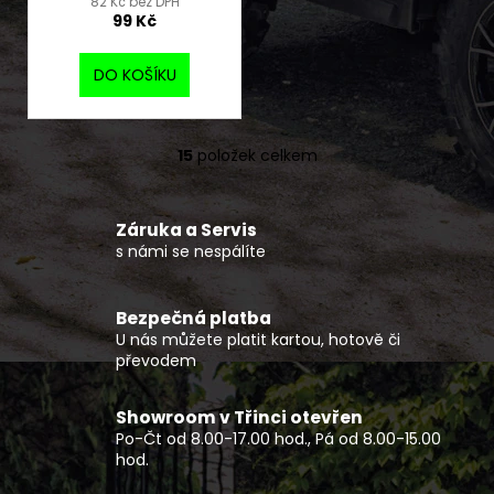
82 Kč bez DPH
99 Kč
DO KOŠÍKU
15
položek celkem
O
v
l
Záruka a Servis
á
s námi se nespálíte
d
a
c
Bezpečná platba
í
U nás můžete platit kartou, hotově či
p
převodem
r
v
Showroom v Třinci otevřen
k
Po-Čt od 8.00-17.00 hod., Pá od 8.00-15.00
y
hod.
v