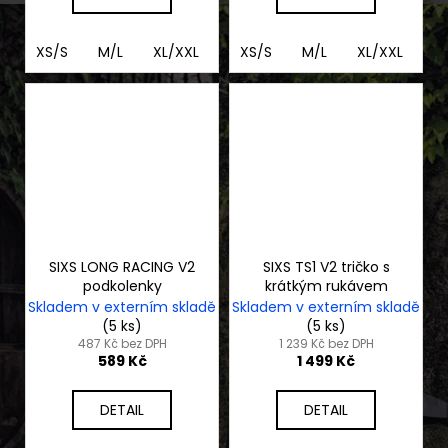
XS/S
M/L
XL/XXL
3XL/4XL
XS/S
M/L
XL/XXL
3
SIXS LONG RACING V2
SIXS TS1 V2 tričko s
podkolenky
krátkým rukávem
Skladem v externím skladě
Skladem v externím skladě
(5 ks)
(5 ks)
487 Kč bez DPH
1 239 Kč bez DPH
589 Kč
1 499 Kč
DETAIL
DETAIL