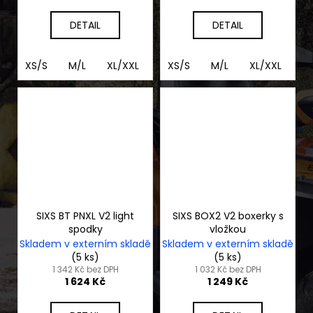
DETAIL
DETAIL
XS/S
M/L
XL/XXL
3XL/4XL
XS/S
M/L
XL/XXL
3
SIXS BT PNXL V2 light
SIXS BOX2 V2 boxerky s
spodky
vložkou
Skladem v externím skladě
Skladem v externím skladě
(5 ks)
(5 ks)
1 342 Kč bez DPH
1 032 Kč bez DPH
1 624 Kč
1 249 Kč