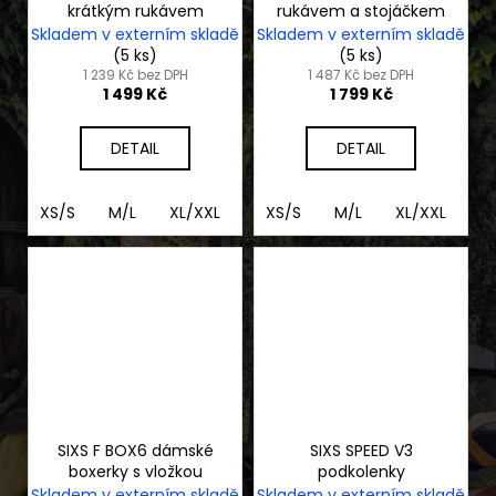
krátkým rukávem
rukávem a stojáčkem
Skladem v externím skladě
Skladem v externím skladě
(5 ks)
(5 ks)
1 239 Kč bez DPH
1 487 Kč bez DPH
1 499 Kč
1 799 Kč
DETAIL
DETAIL
XS/S
M/L
XL/XXL
3XL/4XL
XS/S
M/L
XL/XXL
3
SIXS F BOX6 dámské
SIXS SPEED V3
boxerky s vložkou
podkolenky
Skladem v externím skladě
Skladem v externím skladě