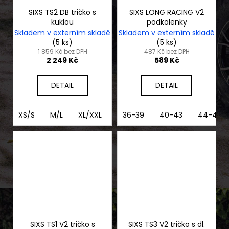
SIXS TS2 DB tričko s
SIXS LONG RACING V2
kuklou
podkolenky
Skladem v externím skladě
Skladem v externím skladě
(5 ks)
(5 ks)
1 859 Kč bez DPH
487 Kč bez DPH
2 249 Kč
589 Kč
DETAIL
DETAIL
XS/S
M/L
XL/XXL
3XL/4XL
36-39
40-43
44-47
SIXS TS1 V2 tričko s
SIXS TS3 V2 tričko s dl.