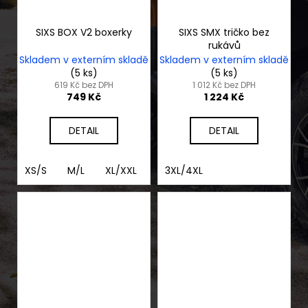
SIXS BOX V2 boxerky
SIXS SMX tričko bez
rukávů
Skladem v externím skladě
Skladem v externím skladě
(5 ks)
(5 ks)
619 Kč bez DPH
1 012 Kč bez DPH
749 Kč
1 224 Kč
DETAIL
DETAIL
XS/S
M/L
XL/XXL
3XL/4XL
3XL/4XL