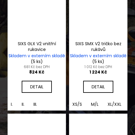
SIXS GLX V2 vnitřní
SIXS SMX V2 tričko bez
rukavice
rukávů
Skladem v externím skladě
Skladem v externím skladě
(5 ks)
(5 ks)
681 Kč bez DPH
1 012 Kč bez DPH
824 Kč
1 224 Kč
DETAIL
DETAIL
I.
II.
III.
XS/S
M/L
XL/XXL
3