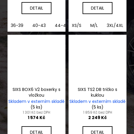
DETAIL
DETAIL
36-39
40-43
44-47
XS/S
M/L
3XL/4XL
SIXS BOX6 V2 boxerky s
SIXS TS2 DB tričko s
vložkou
kuklou
Skladem v externím skladě
Skladem v externím skladě
(5 ks)
(5 ks)
1 301 Kč bez DPH
1 859 Kč bez DPH
1 574 Kč
2 249 Kč
DETAIL
DETAIL