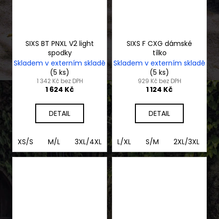
SIXS BT PNXL V2 light
SIXS F CXG dámské
spodky
tílko
Skladem v externím skladě
Skladem v externím skladě
(5 ks)
(5 ks)
1 342 Kč bez DPH
929 Kč bez DPH
1 624 Kč
1 124 Kč
DETAIL
DETAIL
XS/S
M/L
3XL/4XL
XL/2XL
L/XL
S/M
2XL/3XL
2