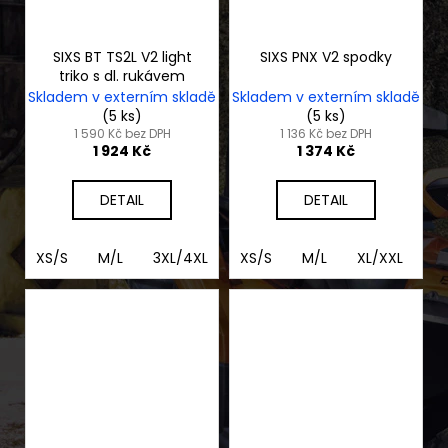
SIXS BT TS2L V2 light
SIXS PNX V2 spodky
triko s dl. rukávem
Skladem v externím skladě
Skladem v externím skladě
(5 ks)
(5 ks)
1 590 Kč bez DPH
1 136 Kč bez DPH
1 924 Kč
1 374 Kč
DETAIL
DETAIL
XS/S
M/L
3XL/4XL
XL/2XL
XS/S
M/L
XL/XXL
3