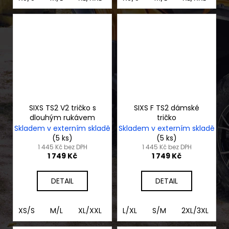
SIXS TS2 V2 tričko s
SIXS F TS2 dámské
dlouhým rukávem
tričko
Skladem v externím skladě
Skladem v externím skladě
(5 ks)
(5 ks)
1 445 Kč bez DPH
1 445 Kč bez DPH
1 749 Kč
1 749 Kč
DETAIL
DETAIL
XS/S
M/L
XL/XXL
3XL/4XL
L/XL
S/M
2XL/3XL
2