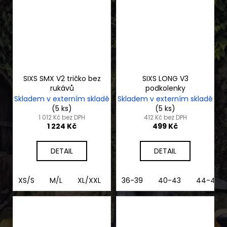
SIXS SMX V2 tričko bez
SIXS LONG V3
rukávů
podkolenky
Skladem v externím skladě
Skladem v externím skladě
(5 ks)
(5 ks)
1 012 Kč bez DPH
412 Kč bez DPH
1 224 Kč
499 Kč
DETAIL
DETAIL
XS/S
M/L
XL/XXL
3XL/4XL
36-39
40-43
44-47