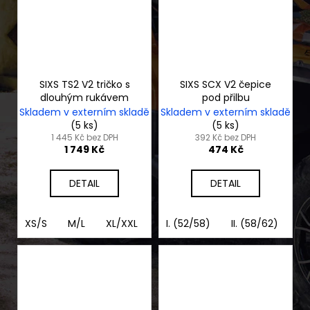
SIXS TS2 V2 tričko s
SIXS SCX V2 čepice
dlouhým rukávem
pod přilbu
Skladem v externím skladě
Skladem v externím skladě
(5 ks)
(5 ks)
1 445 Kč bez DPH
392 Kč bez DPH
1 749 Kč
474 Kč
DETAIL
DETAIL
XS/S
M/L
XL/XXL
3XL/4XL
I. (52/58)
II. (58/62)