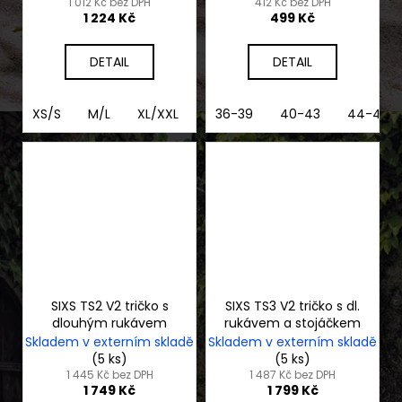
1 012 Kč bez DPH
412 Kč bez DPH
1 224 Kč
499 Kč
DETAIL
DETAIL
XS/S
M/L
XL/XXL
3XL/4XL
36-39
40-43
44-47
SIXS TS2 V2 tričko s
SIXS TS3 V2 tričko s dl.
dlouhým rukávem
rukávem a stojáčkem
Skladem v externím skladě
Skladem v externím skladě
(5 ks)
(5 ks)
1 445 Kč bez DPH
1 487 Kč bez DPH
1 749 Kč
1 799 Kč