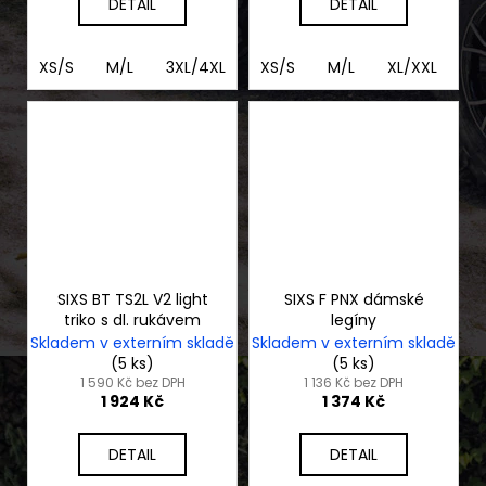
DETAIL
DETAIL
XS/S
M/L
3XL/4XL
XL/2XL
XS/S
M/L
XL/XXL
3
SIXS BT TS2L V2 light
SIXS F PNX dámské
triko s dl. rukávem
legíny
Skladem v externím skladě
Skladem v externím skladě
(5 ks)
(5 ks)
1 590 Kč bez DPH
1 136 Kč bez DPH
1 924 Kč
1 374 Kč
DETAIL
DETAIL