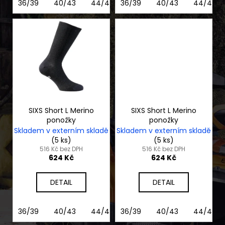
36/39
40/43
44/47
36/39
40/43
44/47
SIXS Short L Merino
SIXS Short L Merino
ponožky
ponožky
Skladem v externím skladě
Skladem v externím skladě
(5 ks)
(5 ks)
516 Kč bez DPH
516 Kč bez DPH
624 Kč
624 Kč
DETAIL
DETAIL
36/39
40/43
44/47
36/39
40/43
44/47