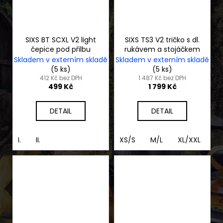
SIXS BT SCXL V2 light
SIXS TS3 V2 tričko s dl.
čepice pod přilbu
rukávem a stojáčkem
Skladem v externím skladě
Skladem v externím skladě
(5 ks)
(5 ks)
412 Kč bez DPH
1 487 Kč bez DPH
499 Kč
1 799 Kč
DETAIL
DETAIL
I.
II.
XS/S
M/L
XL/XXL
3