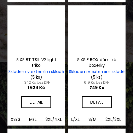
SIXS BT TS1L V2 light
SIXS F BOX dámské
triko
boxerky
Skladem v externím skladě
Skladem v externím skladě
(5 ks)
(5 ks)
1 342 Kč bez DPH
619 Kč bez DPH
1 624 Kč
749 Kč
DETAIL
DETAIL
XS/S
M/L
3XL/4XL
XL/2XL
L/XL
S/M
2XL/3XL
2