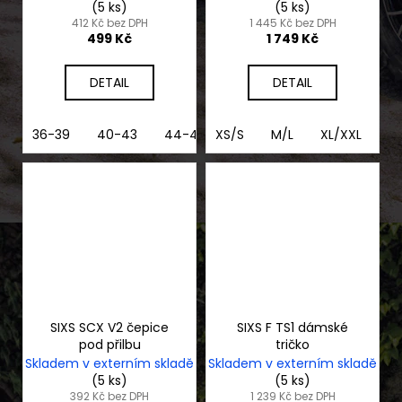
(5 ks)
(5 ks)
412 Kč bez DPH
1 445 Kč bez DPH
499 Kč
1 749 Kč
DETAIL
DETAIL
36-39
40-43
44-47
XS/S
M/L
XL/XXL
3
SIXS SCX V2 čepice
SIXS F TS1 dámské
pod přilbu
tričko
Skladem v externím skladě
Skladem v externím skladě
(5 ks)
(5 ks)
392 Kč bez DPH
1 239 Kč bez DPH