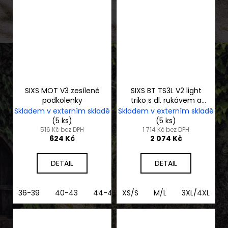
SIXS MOT V3 zesílené
SIXS BT TS3L V2 light
podkolenky
triko s dl. rukávem a
stojáčkem
Skladem v externím skladě
Skladem v externím skladě
(5 ks)
(5 ks)
516 Kč bez DPH
1 714 Kč bez DPH
624 Kč
2 074 Kč
DETAIL
DETAIL
36-39
40-43
44-47
XS/S
M/L
3XL/4XL