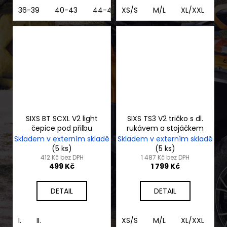
36-39
40-43
44-47
XS/S
M/L
XL/XXL
3
SIXS BT SCXL V2 light
SIXS TS3 V2 tričko s dl.
čepice pod přilbu
rukávem a stojáčkem
Skladem v externím skladě
Skladem v externím skladě
(5 ks)
(5 ks)
412 Kč bez DPH
1 487 Kč bez DPH
499 Kč
1 799 Kč
DETAIL
DETAIL
I.
II.
XS/S
M/L
XL/XXL
3