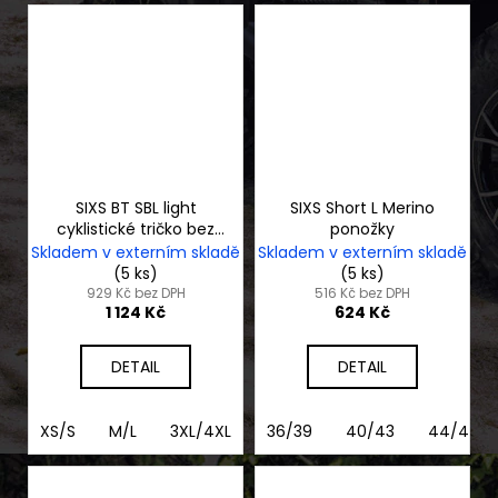
SIXS BT SBL light
SIXS Short L Merino
cyklistické tričko bez
ponožky
rukávů
Skladem v externím skladě
Skladem v externím skladě
(5 ks)
(5 ks)
929 Kč bez DPH
516 Kč bez DPH
1 124 Kč
624 Kč
DETAIL
DETAIL
XS/S
M/L
3XL/4XL
XL/2XL
36/39
40/43
44/47