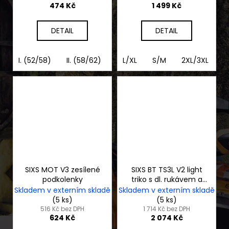
474 Kč
1 499 Kč
DETAIL
DETAIL
I. (52/58)
II. (58/62)
L/XL
S/M
2XL/3XL
2
SIXS MOT V3 zesílené
SIXS BT TS3L V2 light
podkolenky
triko s dl. rukávem a
stojáčkem
Skladem v externím skladě
Skladem v externím skladě
(5 ks)
(5 ks)
516 Kč bez DPH
1 714 Kč bez DPH
624 Kč
2 074 Kč