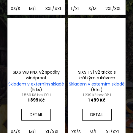
XS/S
M/L
3XL/4XL
XL/2XL
L/XL
S/M
2XL/3XL
2
SIXS WB PNX V2 spodky
SIXS TS1 V2 tričko s
windproof
krátkým rukávem
Skladem v externím skladě
Skladem v externím skladě
(5 ks)
(5 ks)
1 569 Kč bez DPH
1 239 Kč bez DPH
1 899 Kč
1 499 Kč
DETAIL
DETAIL
XS/S
M/L
XL/XXL
3XL/4XL
XS/S
M/L
XL/XXL
3