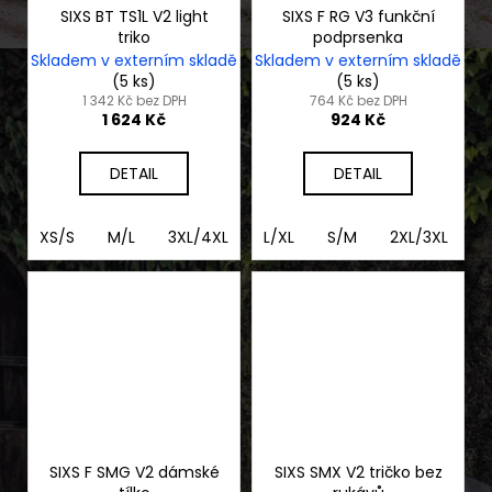
SIXS BT TS1L V2 light
SIXS F RG V3 funkční
triko
podprsenka
Skladem v externím skladě
Skladem v externím skladě
(5 ks)
(5 ks)
1 342 Kč bez DPH
764 Kč bez DPH
1 624 Kč
924 Kč
DETAIL
DETAIL
XS/S
M/L
3XL/4XL
XL/2XL
L/XL
S/M
2XL/3XL
2
SIXS F SMG V2 dámské
SIXS SMX V2 tričko bez