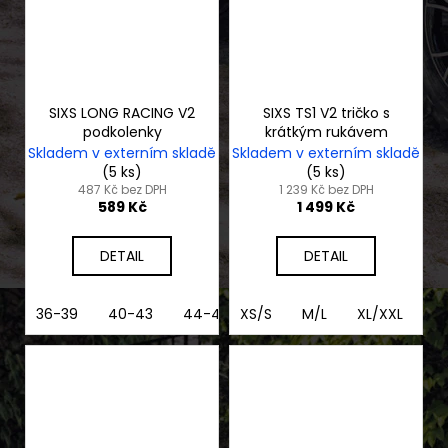
SIXS LONG RACING V2
SIXS TS1 V2 tričko s
podkolenky
krátkým rukávem
Skladem v externím skladě
Skladem v externím skladě
(5 ks)
(5 ks)
487 Kč bez DPH
1 239 Kč bez DPH
589 Kč
1 499 Kč
DETAIL
DETAIL
36-39
40-43
44-47
XS/S
M/L
XL/XXL
3