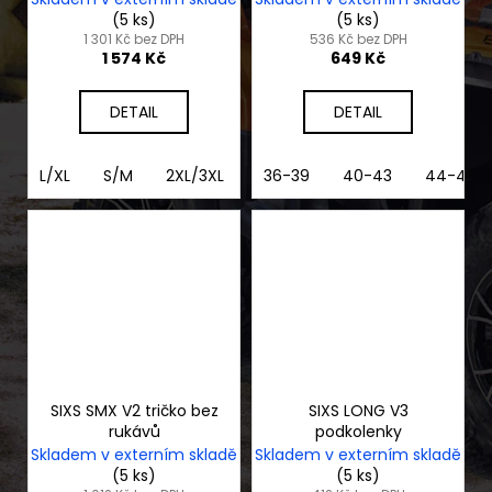
(5 ks)
(5 ks)
1 301 Kč bez DPH
536 Kč bez DPH
1 574 Kč
649 Kč
DETAIL
DETAIL
L/XL
S/M
2XL/3XL
2XS/XS
36-39
40-43
44-47
SIXS SMX V2 tričko bez
SIXS LONG V3
rukávů
podkolenky
Skladem v externím skladě
Skladem v externím skladě
(5 ks)
(5 ks)