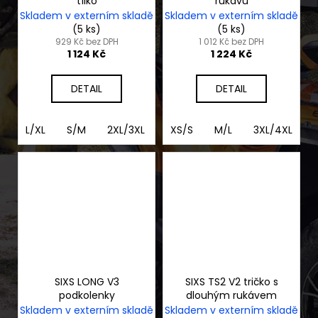
tílko
rukávů
Skladem v externím skladě
Skladem v externím skladě
(5 ks)
(5 ks)
929 Kč bez DPH
1 012 Kč bez DPH
1 124 Kč
1 224 Kč
DETAIL
DETAIL
L/XL
S/M
2XL/3XL
2XS/XS
XS/S
M/L
3XL/4XL
SIXS LONG V3
SIXS TS2 V2 tričko s
podkolenky
dlouhým rukávem
Skladem v externím skladě
Skladem v externím skladě