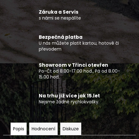
č
u
Záruka a Servis
j
s námi se nespálíte
e
m
e
Bezpečná platba
U nás můžete platit kartou, hotově či
převodem
PRACOVNÍ
ČTYŘKOLKA
GOES
Showroom v Třinci otevřen
TERROX
Po-Čt od 8.00-17.00 hod., Pá od 8.00-
1000
15.00 hod.
LIMITED
EU5+
ČERNÝ
Na trhu již více jak 15.let
293
Nejsme žádné rychlokvašky.
990
Kč
Popis
Hodnocení
Diskuze