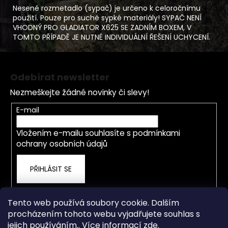
Nesené rozmetadlo (sypač) je určeno k celoročnímu
použití. Pouze pro suché sypké materiály! SYPAČ NENÍ
VHODNÝ PRO GLADIATOR X625 SE ZADNÍM BOXEM, V
TOMTO PŘÍPADĚ JE NUTNÉ INDIVIDUÁLNÍ ŘEŠENÍ UCHYCENÍ.
Z
á
Odebírat newsletter
p
Nezmeškejte žádné novinky či slevy!
a
t
E-mail
í
Vložením e-mailu souhlasíte s
podmínkami
ochrany osobních údajů
PŘIHLÁSIT SE
Tento web používá soubory cookie. Dalším
procházením tohoto webu vyjadřujete souhlas s
jejich používáním.. Více informací
zde
.