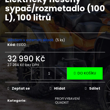
je
a
sypač/rozmetadlo (100
0,0
z
j
L), 100 litrů
5
í
hvězdiček.
t
?
Skladem v externím skladě
(5 ks)
Kód:
ES100
32 990 Kč
HLEDAT
27 264 Kč bez DPH
Měrná
DO KOŠÍKU
cena:
D
o
p
Zeptat se
Hlídat
Sdílet
o
PROFI VYBAVENÍ
r
Kategorie
:
QUADKIT
u