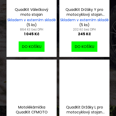
QuadKit Válečkový
QuadKit Držáky Y pro
moto stojan
motocyklový stojan
zadního kola
Skladem v externím skladě
Skladem v externím skladě
(5 ks)
(5 ks)
864 Kč bez DPH
202 Kč bez DPH
1 045 Kč
245 Kč
DO KOŠÍKU
DO KOŠÍKU
Motolékárnička
QuadKit Držáky L pro
QuadKit CFMOTO
motocyklový stojan