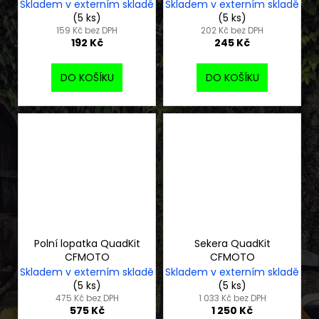
zadního kola
Skladem v externím skladě
Skladem v externím skladě
(5 ks)
(5 ks)
159 Kč bez DPH
202 Kč bez DPH
192 Kč
245 Kč
DO KOŠÍKU
DO KOŠÍKU
Polní lopatka QuadKit
Sekera QuadKit
CFMOTO
CFMOTO
Skladem v externím skladě
Skladem v externím skladě
(5 ks)
(5 ks)
475 Kč bez DPH
1 033 Kč bez DPH
575 Kč
1 250 Kč