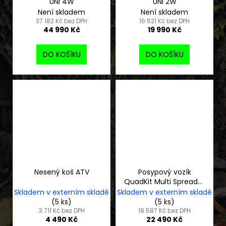
UNI 4W
UNI 2W
Není skladem
Není skladem
37 182 Kč bez DPH
16 521 Kč bez DPH
44 990 Kč
19 990 Kč
DO KOŠÍKU
DO KOŠÍKU
Nesený koš ATV
Posypový vozík
QuadKit Multi Spreader
200
Skladem v externím skladě
Skladem v externím skladě
(5 ks)
(5 ks)
3 711 Kč bez DPH
18 587 Kč bez DPH
4 490 Kč
22 490 Kč