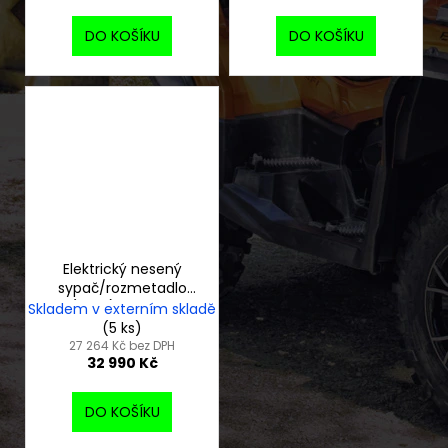
DO KOŠÍKU
DO KOŠÍKU
Elektrický nesený
sypač/rozmetadlo
(100 L), 100 litrů
Skladem v externím skladě
(5 ks)
27 264 Kč bez DPH
32 990 Kč
DO KOŠÍKU