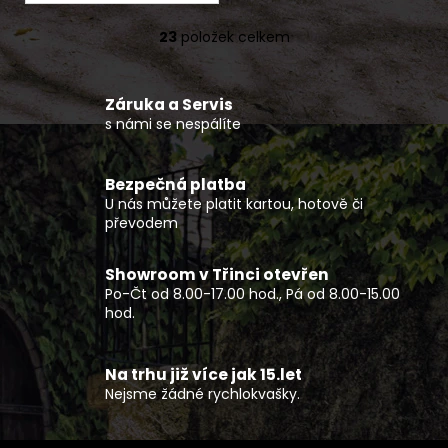
23
položek celkem
O
v
l
Záruka a Servis
á
s námi se nespálíte
d
a
c
Bezpečná platba
í
U nás můžete platit kartou, hotově či
p
převodem
r
v
Showroom v Třinci otevřen
k
Po-Čt od 8.00-17.00 hod., Pá od 8.00-15.00
y
hod.
v
ý
p
Na trhu již více jak 15.let
Nejsme žádné rychlokvašky.
i
s
u