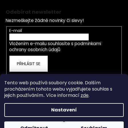
Z
á
Odebírat newsletter
p
Nezmeškejte žádné novinky či slevy!
a
t
E-mail
í
Vložením e-mailu souhlasíte s
podmínkami
ochrany osobních údajů
PŘIHLÁSIT SE
Tento web používá soubory cookie. Dalším
procházením tohoto webu vyjadřujete souhlas s
jejich používáním.. Více informací
zde
.
Nastavení
Vytvořil Shoptet
Od 4.5.2026 je prodejna a servis přestěhována na nové
adrese Staré Město 838, Třinec. OTEVÍRACÍ DOBA PO-ČT
Copyright 2026
rwdshop.cz
. Všechna práva vyhrazena.
8.00-17.00 hod. PÁ 8.00-15.00 hod. Email: info@rwdshop.cz,