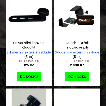
V
č
o
u
ý
d
j
p
u
e
i
k
m
s
t
e
p
ů
r
ČTYŘKOLKA
o
Univerzální konzola
QuadKit Držák
GOES
QuadKit
motorové pily
TERROX
d
Skladem v externím skladě
Skladem v externím skladě
550-
u
A
(5 ks)
(5 ks)
T3B
k
103 Kč bez DPH
2 388 Kč bez DPH
EPS
125 Kč
2 890 Kč
t
146
ů
990
DO KOŠÍKU
DO KOŠÍKU
Kč