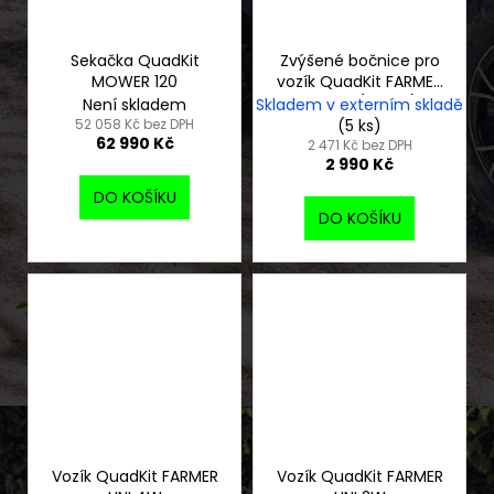
Sekačka QuadKit
Zvýšené bočnice pro
MOWER 120
vozík QuadKit FARMER
UNI 2W (50cm)
Není skladem
Skladem v externím skladě
52 058 Kč bez DPH
(5 ks)
62 990 Kč
2 471 Kč bez DPH
2 990 Kč
DO KOŠÍKU
DO KOŠÍKU
Vozík QuadKit FARMER
Vozík QuadKit FARMER