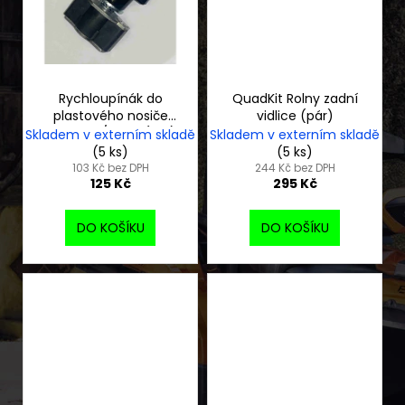
Rychloupínák do
QuadKit Rolny zadní
plastového nosiče
vidlice (pár)
CFMOTO/Goes (1 ks)
Skladem v externím skladě
Skladem v externím skladě
(5 ks)
(5 ks)
103 Kč bez DPH
244 Kč bez DPH
125 Kč
295 Kč
DO KOŠÍKU
DO KOŠÍKU