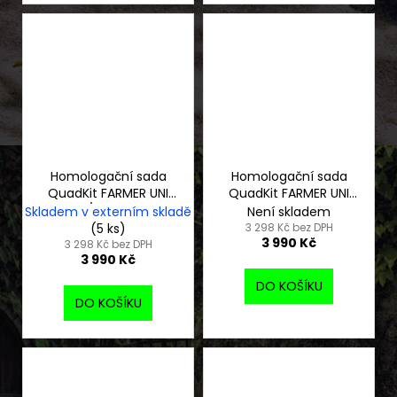
Homologační sada
Homologační sada
QuadKit FARMER UNI
QuadKit FARMER UNI
4W/PROFI 4W
2W
Skladem v externím skladě
Není skladem
(5 ks)
3 298 Kč bez DPH
3 990 Kč
3 298 Kč bez DPH
3 990 Kč
DO KOŠÍKU
DO KOŠÍKU