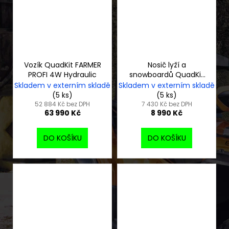
Vozík QuadKit FARMER
Nosič lyží a
PROFI 4W Hydraulic
snowboardů QuadKit
BuzzRack Ski
Skladem v externím skladě
Skladem v externím skladě
(5 ks)
(5 ks)
52 884 Kč bez DPH
7 430 Kč bez DPH
63 990 Kč
8 990 Kč
DO KOŠÍKU
DO KOŠÍKU