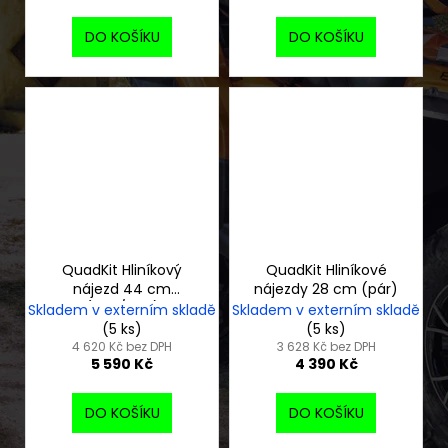
DO KOŠÍKU
DO KOŠÍKU
QuadKit Hliníkový
QuadKit Hliníkové
nájezd 44 cm
nájezdy 28 cm (pár)
(ATV/UTV)
Skladem v externím skladě
Skladem v externím skladě
(5 ks)
(5 ks)
4 620 Kč bez DPH
3 628 Kč bez DPH
5 590 Kč
4 390 Kč
DO KOŠÍKU
DO KOŠÍKU