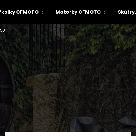
řkolky CFMOTO
Motorky CFMOTO
Skútry,
550
Co potřebujete najít?
HLEDAT
Doporučujeme