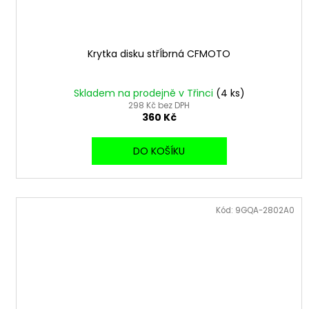
Krytka disku střÍbrná CFMOTO
Skladem na prodejně v Třinci
(4 ks)
298 Kč bez DPH
360 Kč
DO KOŠÍKU
Kód:
9GQA-2802A0