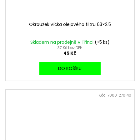
Okroužek víčka olejového filtru 63×2.5
Skladem na prodejně v Třinci
(>5 ks)
37 Kč bez DPH
45 Kč
DO KOŠÍKU
Kód:
7000-270140