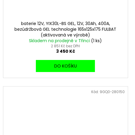
baterie 12V, YIX30L-BS GEL, 12V, 30Ah, 400A,
bezúdržbová GEL technologie 165x125x175 FULBAT
(aktivovaná ve výrobě)
Skladem na prodejně v Třinci
(1 ks)
2 851 Kč bez DPH
3 450 Kč
DO KOŠÍKU
Kód:
9GQ0-280150