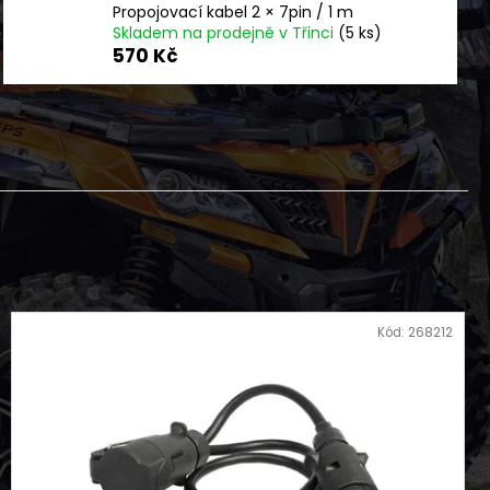
NÍ BUNDA DLOUHÁ ČERNO
Propojovací kabel 2 × 7pin / 1 m
FLEX
Skladem na prodejně v Třinci
(5 ks)
570 Kč
Kód:
268212