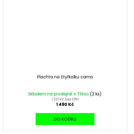
Plachta na čtyřkolku camo
Skladem na prodejně v Třinci
(2 ks)
1 231 Kč bez DPH
1 490 Kč
DO KOŠÍKU