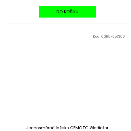
DO KOŠÍKU
Kód:
0GR0-051300
Jednosměrné ložisko CFMOTO Gladiator