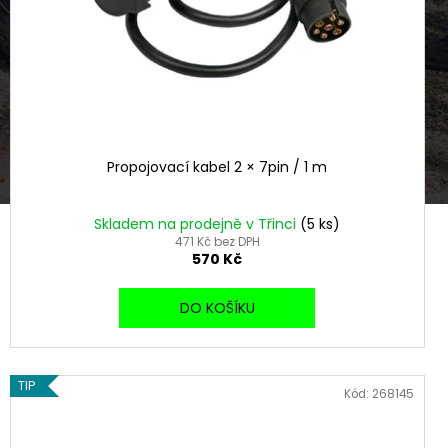
Propojovací kabel 2 × 7pin / 1 m
Skladem na prodejně v Třinci
(5 ks)
471 Kč bez DPH
570 Kč
DO KOŠÍKU
TIP
Kód:
268145