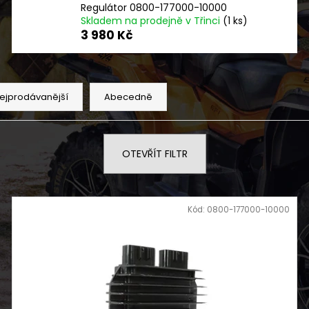
SERVIS SKÚTRU
NF 2210 TEXTIL
Regulátor 0800-177000-10000
ŠEDO ZELENÝ RE
Skladem na prodejně v Třinci
(1 ks)
1 900 Kč
2 720 Kč
3 980 Kč
ejprodávanější
Abecedně
OTEVŘÍT FILTR
Kód:
0800-177000-10000