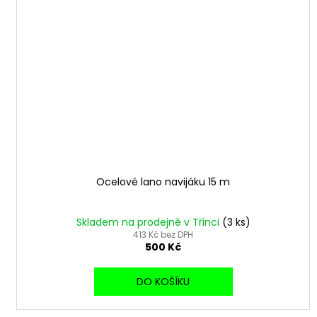
Ocelové lano navijáku 15 m
Skladem na prodejně v Třinci
(3 ks)
413 Kč bez DPH
500 Kč
DO KOŠÍKU