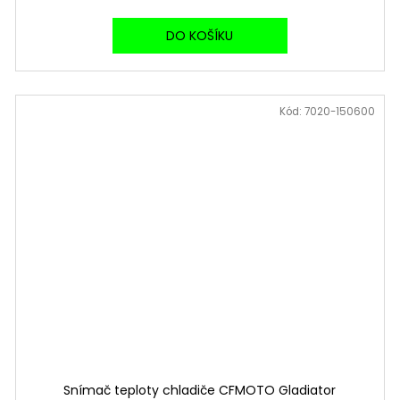
DO KOŠÍKU
Kód:
7020-150600
Snímač teploty chladiče CFMOTO Gladiator