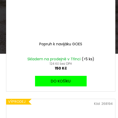
ů
o
d
u
k
t
ů
Popruh k navijáku GOES
Skladem na prodejně v Třinci
(>5 ks)
124 Kč bez DPH
150 Kč
DO KOŠÍKU
VÝPRODEJ
Kód:
268194