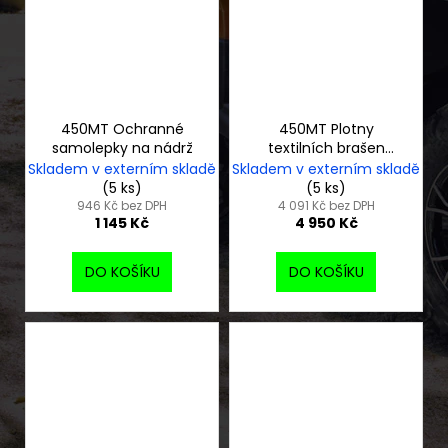
450MT Ochranné
450MT Plotny
samolepky na nádrž
textilních brašen
CFMOTO
Skladem v externím skladě
Skladem v externím skladě
(5 ks)
(5 ks)
946 Kč bez DPH
4 091 Kč bez DPH
1 145 Kč
4 950 Kč
DO KOŠÍKU
DO KOŠÍKU