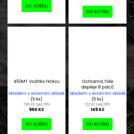
DO KOŠÍKU
DO KOŠÍKU
450MT Vodítko řetězu
Ochranná fólie
displeje 8 palců
Skladem v externím skladě
Skladem v externím skladě
(5 ks)
(5 ks)
785 Kč bez DPH
123 Kč bez DPH
950 Kč
149 Kč
DO KOŠÍKU
DO KOŠÍKU