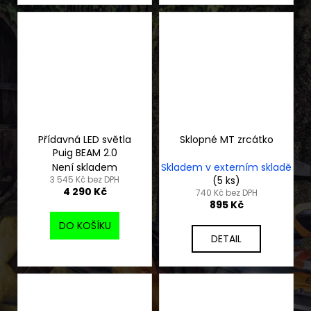
Přídavná LED světla
Sklopné MT zrcátko
Puig BEAM 2.0
Není skladem
Skladem v externím skladě
3 545 Kč bez DPH
(5 ks)
4 290 Kč
740 Kč bez DPH
895 Kč
DO KOŠÍKU
DETAIL