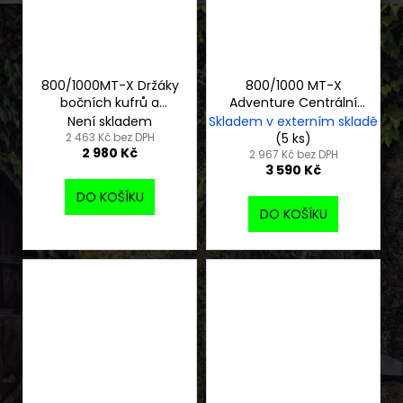
800/1000MT-X Držáky
800/1000 MT-X
bočních kufrů a
Adventure Centrální
brašen
stojan
Není skladem
Skladem v externím skladě
CFMOTO/Westwind
2 463 Kč bez DPH
(5 ks)
2 980 Kč
2 967 Kč bez DPH
3 590 Kč
DO KOŠÍKU
DO KOŠÍKU