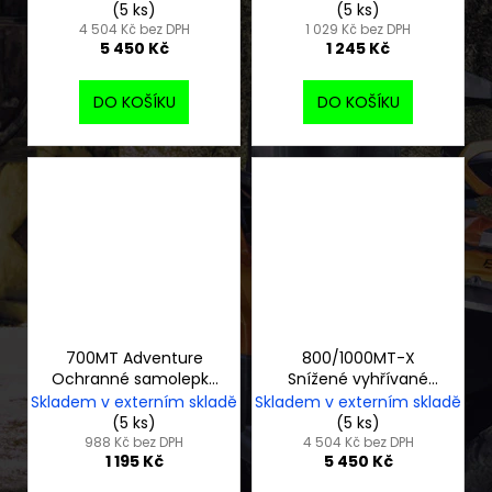
(5 ks)
(5 ks)
4 504 Kč bez DPH
1 029 Kč bez DPH
5 450 Kč
1 245 Kč
DO KOŠÍKU
DO KOŠÍKU
700MT Adventure
800/1000MT-X
Ochranné samolepky
Snížené vyhřívané
na nádrž
sedlo
Skladem v externím skladě
Skladem v externím skladě
(5 ks)
(5 ks)
988 Kč bez DPH
4 504 Kč bez DPH
1 195 Kč
5 450 Kč