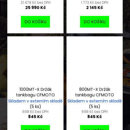
21 479 Kč bez DPH
1 773 Kč bez DPH
25 990 Kč
2 145 Kč
DO KOŠÍKU
DO KOŠÍKU
1000MT-X Držák
800MT-X Držák
tankbagu CFMOTO
tankbagu CFMOTO
Skladem v externím skladě
Skladem v externím skladě
(5 ks)
(5 ks)
698 Kč bez DPH
698 Kč bez DPH
845 Kč
845 Kč