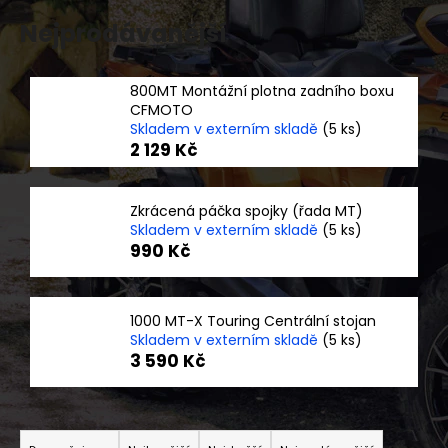
a
Nejprodávanější
j
í
800MT Montážní plotna zadního boxu
t
CFMOTO
?
Skladem v externím skladě
(5 ks)
2 129 Kč
Zkrácená páčka spojky (řada MT)
Skladem v externím skladě
(5 ks)
HLEDAT
990 Kč
D
1000 MT-X Touring Centrální stojan
o
Skladem v externím skladě
(5 ks)
3 590 Kč
p
o
r
Ř
u