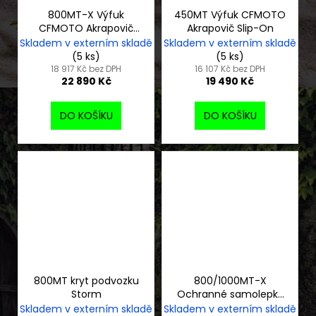
800MT-X Výfuk
450MT Výfuk CFMOTO
CFMOTO Akrapovič
Akrapovič Slip-On
Slip-On
Skladem v externím skladě
Skladem v externím skladě
(5 ks)
(5 ks)
18 917 Kč bez DPH
16 107 Kč bez DPH
22 890 Kč
19 490 Kč
DO KOŠÍKU
DO KOŠÍKU
800MT kryt podvozku
800/1000MT-X
Storm
Ochranné samolepky
na nádrž
Skladem v externím skladě
Skladem v externím skladě