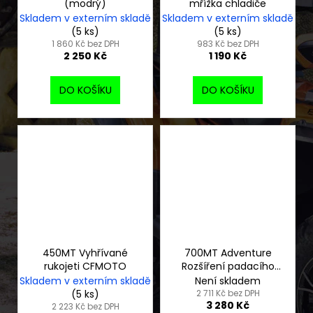
(modrý)
mřížka chladiče
Skladem v externím skladě
Skladem v externím skladě
(5 ks)
(5 ks)
1 860 Kč bez DPH
983 Kč bez DPH
2 250 Kč
1 190 Kč
DO KOŠÍKU
DO KOŠÍKU
450MT Vyhřívané
700MT Adventure
rukojeti CFMOTO
Rozšíření padacího
rámu
Skladem v externím skladě
Není skladem
(5 ks)
2 711 Kč bez DPH
3 280 Kč
2 223 Kč bez DPH