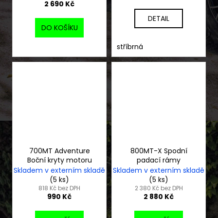
2 690 Kč
DETAIL
DO KOŠÍKU
stříbrná
700MT Adventure
800MT-X Spodní
Boční kryty motoru
padací rámy
Skladem v externím skladě
Skladem v externím skladě
(5 ks)
(5 ks)
818 Kč bez DPH
2 380 Kč bez DPH
990 Kč
2 880 Kč