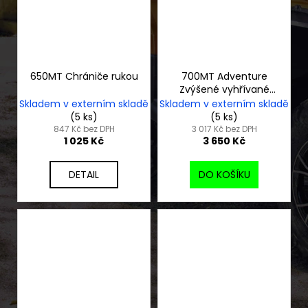
650MT Chrániče rukou
700MT Adventure
Zvýšené vyhřívané
sedlo
Skladem v externím skladě
Skladem v externím skladě
(5 ks)
(5 ks)
847 Kč bez DPH
3 017 Kč bez DPH
1 025 Kč
3 650 Kč
DETAIL
DO KOŠÍKU