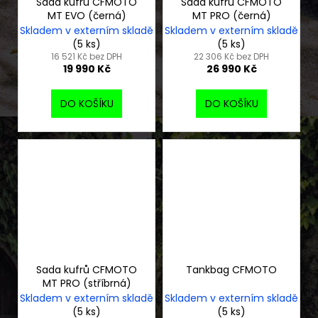
Sada kufrů CFMOTO
Sada kufrů CFMOTO
MT EVO (černá)
MT PRO (černá)
Skladem v externím skladě
Skladem v externím skladě
(5 ks)
(5 ks)
16 521 Kč bez DPH
22 306 Kč bez DPH
19 990 Kč
26 990 Kč
DO KOŠÍKU
DO KOŠÍKU
Sada kufrů CFMOTO
Tankbag CFMOTO
MT PRO (stříbrná)
Skladem v externím skladě
Skladem v externím skladě
(5 ks)
(5 ks)