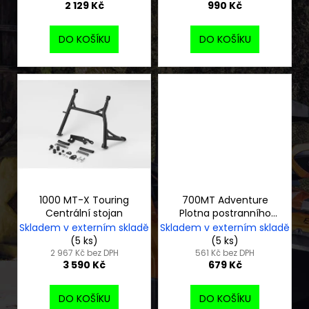
2 129 Kč
990 Kč
t
ů
DO KOŠÍKU
DO KOŠÍKU
1000 MT-X Touring
700MT Adventure
Centrální stojan
Plotna postranního
stojanu
Skladem v externím skladě
Skladem v externím skladě
(5 ks)
(5 ks)
2 967 Kč bez DPH
561 Kč bez DPH
3 590 Kč
679 Kč
DO KOŠÍKU
DO KOŠÍKU