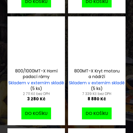
DO KOŠÍKU
DO KOŠÍKU
800/1000MT-X Horní
800MT-X Kryt motoru
padací rámy
a nádrží
Skladem v externím skladě
Skladem v externím skladě
(5 ks)
(5 ks)
2 711 Kč bez DPH
7 339 Kč bez DPH
3 280 Kč
8 880 Kč
DO KOŠÍKU
DO KOŠÍKU