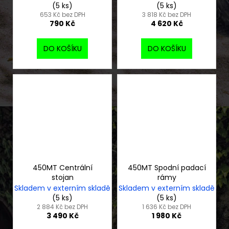
(5 ks)
(5 ks)
653 Kč bez DPH
3 818 Kč bez DPH
790 Kč
4 620 Kč
DO KOŠÍKU
DO KOŠÍKU
450MT Centrální
450MT Spodní padací
stojan
rámy
Skladem v externím skladě
Skladem v externím skladě
(5 ks)
(5 ks)
2 884 Kč bez DPH
1 636 Kč bez DPH
3 490 Kč
1 980 Kč