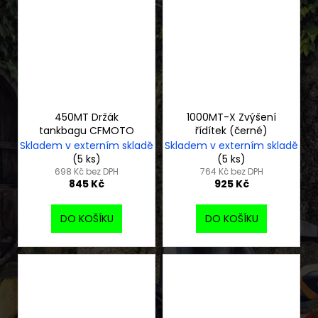
450MT Držák
1000MT-X Zvýšení
tankbagu CFMOTO
řídítek (černé)
Skladem v externím skladě
Skladem v externím skladě
(5 ks)
(5 ks)
698 Kč bez DPH
764 Kč bez DPH
845 Kč
925 Kč
DO KOŠÍKU
DO KOŠÍKU