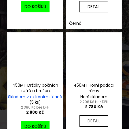
DO KOŠÍKU
DETAIL
Černá
450MT Držáky bočních
450MT Horní padací
kufrů a brašen
rámy
CFMOTO/Westwind
Skladem v externím skladě
Není skladem
(5 ks)
2 298 Kč bez DPH
2 780 Kč
2 380 Kč bez DPH
2 880 Kč
DETAIL
DO KOŠÍKU