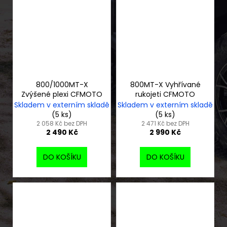
800/1000MT-X
800MT-X Vyhřívané
Zvýšené plexi CFMOTO
rukojeti CFMOTO
Skladem v externím skladě
Skladem v externím skladě
(5 ks)
(5 ks)
2 058 Kč bez DPH
2 471 Kč bez DPH
2 490 Kč
2 990 Kč
DO KOŠÍKU
DO KOŠÍKU