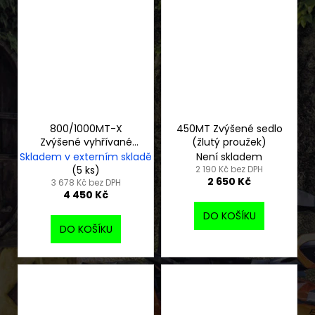
800/1000MT-X
450MT Zvýšené sedlo
Zvýšené vyhřívané
(žlutý proužek)
sedlo
Skladem v externím skladě
Není skladem
(5 ks)
2 190 Kč bez DPH
2 650 Kč
3 678 Kč bez DPH
4 450 Kč
DO KOŠÍKU
DO KOŠÍKU