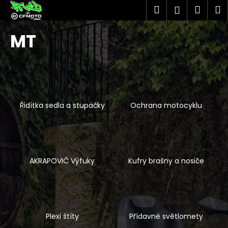
K
Přejít
Hledat
Náku
M
Přihlášen
na
o
obsah
Zpět
Zpět
košík
š
MT
í
C
k
o
p
o
Řidítka sedla a stupačky
Ochrana motocyklu
t
ř
e
b
u
AKRAPOVIČ Výfuky
Kufry brašny a nosiče
j
e
t
e
Plexi štíty
Přídavné světlomety
n