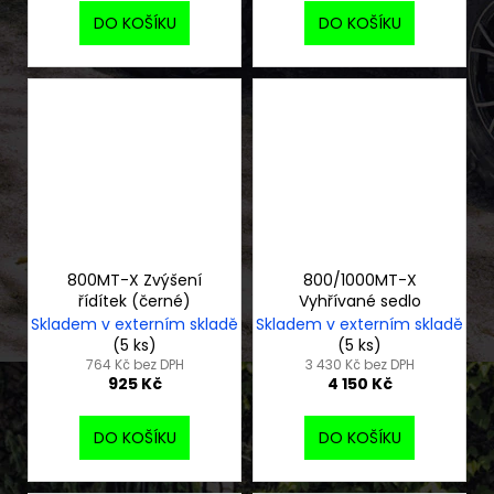
DO KOŠÍKU
DO KOŠÍKU
800MT-X Zvýšení
800/1000MT-X
řídítek (černé)
Vyhřívané sedlo
Skladem v externím skladě
Skladem v externím skladě
(5 ks)
(5 ks)
764 Kč bez DPH
3 430 Kč bez DPH
925 Kč
4 150 Kč
DO KOŠÍKU
DO KOŠÍKU