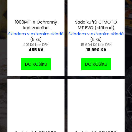
1000MT-X Ochranný
Sada kufrů CFMOTO
kryt zadního
MT EVO (stříbrná)
brzdového třmenu
Skladem v externím skladě
Skladem v externím skladě
(5 ks)
(5 ks)
401 Kč bez DPH
15 694 Kč bez DPH
485 Kč
18 990 Kč
DO KOŠÍKU
DO KOŠÍKU