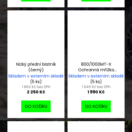
Nízký přední blatník
800/1000MT-X
(černý)
Ochranná mřížka
světlometu
Skladem v externím skladě
Skladem v externím skladě
(5 ks)
(5 ks)
1 860 Kč bez DPH
1 645 Kč bez DPH
2 250 Kč
1 990 Kč
DO KOŠÍKU
DO KOŠÍKU