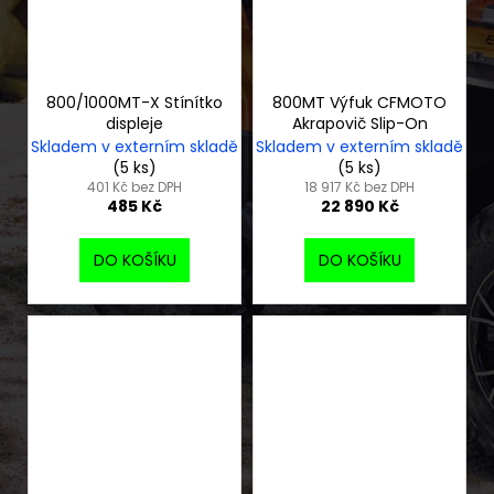
800/1000MT-X Stínítko
800MT Výfuk CFMOTO
displeje
Akrapovič Slip-On
Skladem v externím skladě
Skladem v externím skladě
(5 ks)
(5 ks)
401 Kč bez DPH
18 917 Kč bez DPH
485 Kč
22 890 Kč
DO KOŠÍKU
DO KOŠÍKU