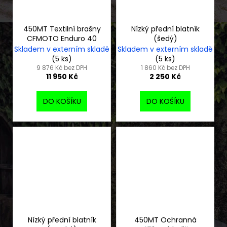
450MT Textilní brašny
Nízký přední blatník
CFMOTO Enduro 40
(šedý)
Skladem v externím skladě
Skladem v externím skladě
(5 ks)
(5 ks)
9 876 Kč bez DPH
1 860 Kč bez DPH
11 950 Kč
2 250 Kč
DO KOŠÍKU
DO KOŠÍKU
Nízký přední blatník
450MT Ochranná