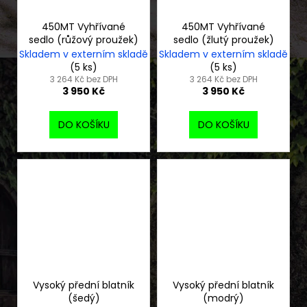
450MT Vyhřívané
450MT Vyhřívané
sedlo (růžový proužek)
sedlo (žlutý proužek)
Skladem v externím skladě
Skladem v externím skladě
(5 ks)
(5 ks)
3 264 Kč bez DPH
3 264 Kč bez DPH
3 950 Kč
3 950 Kč
DO KOŠÍKU
DO KOŠÍKU
Vysoký přední blatník
Vysoký přední blatník
(šedý)
(modrý)