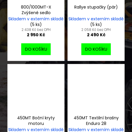
800/1000MT-X
Rallye stupačky (pár)
Zvýšené sedlo
Skladem v externím skladě
Skladem v externím skladě
(5 ks)
(5 ks)
2 438 Kč bez DPH
2 058 Kč bez DPH
2 950 Kč
2 490 Kč
DO KOŠÍKU
DO KOŠÍKU
450MT Boční kryty
450MT Textilní brašny
motoru
Enduro 28
Skladem v externím skladě
Skladem v externím skladě