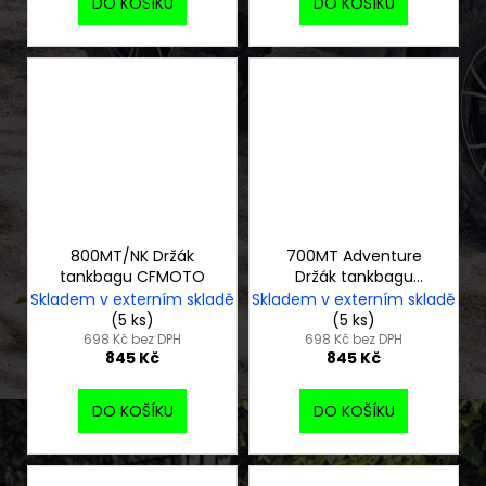
DO KOŠÍKU
DO KOŠÍKU
800MT/NK Držák
700MT Adventure
tankbagu CFMOTO
Držák tankbagu
CFMOTO
Skladem v externím skladě
Skladem v externím skladě
(5 ks)
(5 ks)
698 Kč bez DPH
698 Kč bez DPH
845 Kč
845 Kč
DO KOŠÍKU
DO KOŠÍKU