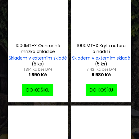
1000MT-X Ochranné
1000MT-X Kryt motoru
mřížka chladiče
a nádrží
Skladem v externím skladě
Skladem v externím skladě
(5 ks)
(5 ks)
1 314 Kč bez DPH
7 421 Kč bez DPH
1 590 Kč
8 980 Kč
DO KOŠÍKU
DO KOŠÍKU