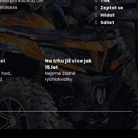
Tisk
enství pro B30 ROLL OFF
NÍ BUNDA DLOUHÁ ČERNO
FLEX
8595849
Zeptat se
Hlídat
Sdílet
ci
Na trhu již více jak
15.let
 hod.,
Nejsme žádné
d.
rychlokvašky.