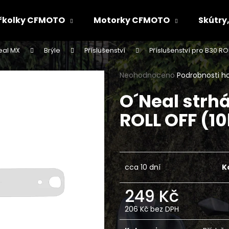
řkolky CFMOTO
Motorky CFMOTO
Skútry,
eal MX
Brýle
Příslušenství
Příslušenství pro B30 RO
Co potřebujete najít?
Průměrné
Neohodnoceno
Podrobnosti h
hodnocení
O´Neal strh
produktu
HLEDAT
je
ROLL OFF (1
0,0
z
5
Doporučujeme
hvězdiček.
cca 10 dní
K
249 Kč
206 Kč bez DPH
Měrná
cena: