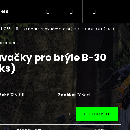
Hledat
Přihlášení
Nákupní
 elektr.skútry
CENÍK SERVISNÍCH ÚKONŮ
Ko
LL OFF
O´Neal strhávačky pro brýle B-30 ROLL OFF (10ks)
košík
odnocení
ávačky pro brýle B-30
0ks)
ód:
6035-911
Značka:
O´Neal
DO KOŠÍKU
Následující