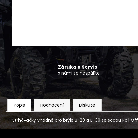
KRYTKA DISKU NÍZKÁ CFMOTO 4KS
490 Kč
Záruka a Servis
s námi se nespálíte
Popis
Hodnocení
Diskuze
Strhávačky vhodné pro brýle B-20 a B-30 se sadou Roll Off.
Z