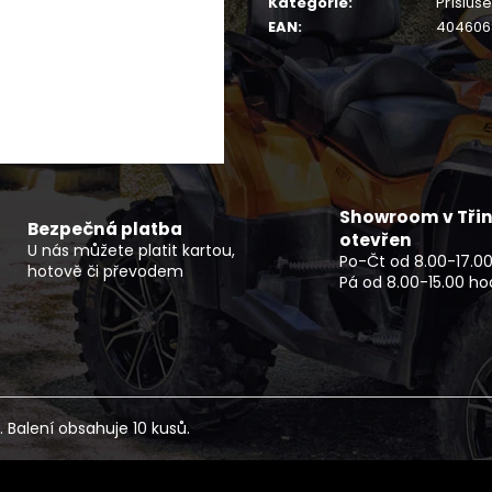
Kategorie
:
Přísluš
ČTYŘKOLKA CFMOTO GLADIATOR X850
NF 2210 TEXTIL
EPS EU5+ G3 ČERNÁ OVERLAND -
ŠEDO ZELENÝ RE
EAN
:
404606
NOVINKA
2 720 Kč
279 990 Kč
Showroom v Třin
Bezpečná platba
otevřen
U nás můžete platit kartou,
Po-Čt od 8.00-17.00
hotově či převodem
Pá od 8.00-15.00 ho
 Balení obsahuje 10 kusů.