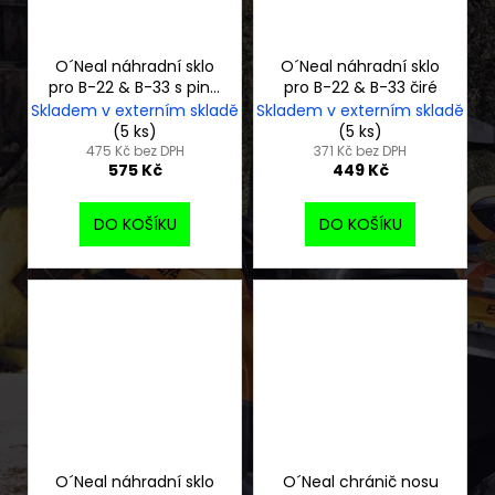
O´Neal náhradní sklo
O´Neal náhradní sklo
pro B-22 & B-33 s piny,
pro B-22 & B-33 čiré
silver mirror
Skladem v externím skladě
Skladem v externím skladě
(5 ks)
(5 ks)
475 Kč bez DPH
371 Kč bez DPH
575 Kč
449 Kč
DO KOŠÍKU
DO KOŠÍKU
O´Neal náhradní sklo
O´Neal chránič nosu