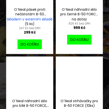
O´Neal pásek proti
O´Neal náhradní sklo
nečistotám B-50
pro černé B-50 FORCE,
MUDFLAP
radium blue
Skladem v externím skladě
na dotaz
(5 ks)
826 Kč bez DPH
999 Kč
247 Kč bez DPH
299 Kč
DO KOŠÍKU
DO KOŠÍKU
O´Neal náhradní sklo
O´Neal strhávačky pro
pro bílé B-50 FORCE,
B-50 FORCE (10ks)