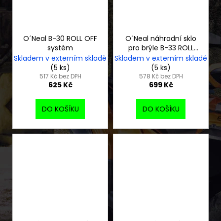
O´Neal B-30 ROLL OFF
O´Neal náhradní sklo
systém
pro brýle B-33 ROLL
OFF šedé
Skladem v externím skladě
Skladem v externím skladě
(5 ks)
(5 ks)
517 Kč bez DPH
578 Kč bez DPH
625 Kč
699 Kč
DO KOŠÍKU
DO KOŠÍKU