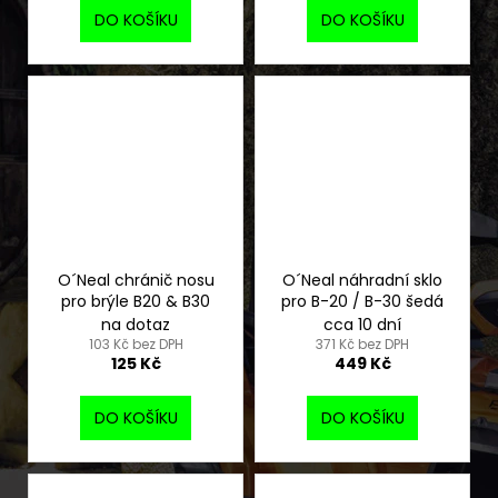
DO KOŠÍKU
DO KOŠÍKU
O´Neal chránič nosu
O´Neal náhradní sklo
pro brýle B20 & B30
pro B-20 / B-30 šedá
na dotaz
cca 10 dní
103 Kč bez DPH
371 Kč bez DPH
125 Kč
449 Kč
DO KOŠÍKU
DO KOŠÍKU