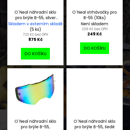
r
o
O´Neal náhradní sklo
O´Neal strhávačky pro
pro brýle B-55, silver
B-55 (10ks)
d
mirror
Skladem v externím skladě
Není skladem
u
(5 ks)
206 Kč bez DPH
249 Kč
k
723 Kč bez DPH
875 Kč
t
DO KOŠÍKU
ů
DO KOŠÍKU
O´Neal náhradní sklo
O´Neal náhradní sklo
pro brýle B-55,
pro brýle B-55, šedé