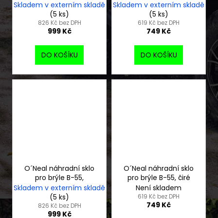
Skladem v externím skladě
Skladem v externím skladě
(5 ks)
(5 ks)
826 Kč bez DPH
619 Kč bez DPH
999 Kč
749 Kč
DO KOŠÍKU
DO KOŠÍKU
O´Neal náhradní sklo
O´Neal náhradní sklo
pro brýle B-55,
pro brýle B-55, čiré
Skladem v externím skladě
Není skladem
(5 ks)
619 Kč bez DPH
749 Kč
826 Kč bez DPH
999 Kč