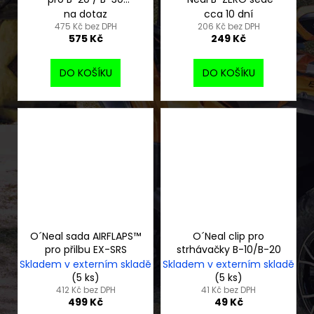
radium red
na dotaz
cca 10 dní
475 Kč bez DPH
206 Kč bez DPH
575 Kč
249 Kč
DO KOŠÍKU
DO KOŠÍKU
O´Neal sada AIRFLAPS™
O´Neal clip pro
pro přilbu EX-SRS
strhávačky B-10/B-20
Skladem v externím skladě
Skladem v externím skladě
(5 ks)
(5 ks)
412 Kč bez DPH
41 Kč bez DPH
499 Kč
49 Kč