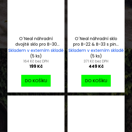
O´Neal náhradní
O´Neal náhradní sklo
dvojité sklo pro B-30
pro B-22 & B-33 s piny,
šedé
žlutá
Skladem v externím skladě
Skladem v externím skladě
(5 ks)
(5 ks)
164 Kč bez DPH
371 Kč bez DPH
199 Kč
449 Kč
DO KOŠÍKU
DO KOŠÍKU