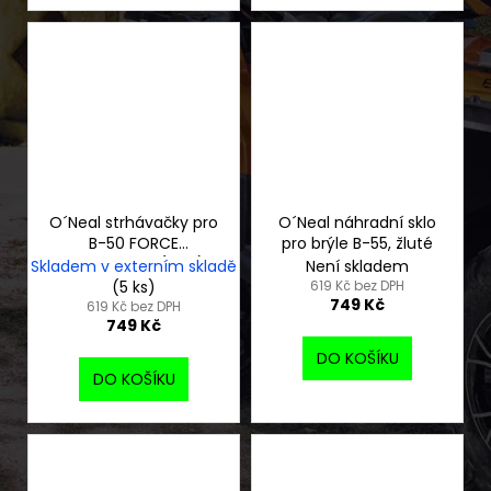
O´Neal strhávačky pro
O´Neal náhradní sklo
B-50 FORCE
pro brýle B-55, žluté
laminované (14ks)
Skladem v externím skladě
Není skladem
(5 ks)
619 Kč bez DPH
749 Kč
619 Kč bez DPH
749 Kč
DO KOŠÍKU
DO KOŠÍKU