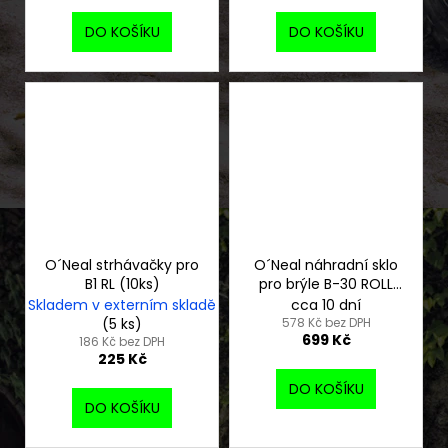
DO KOŠÍKU
DO KOŠÍKU
O´Neal strhávačky pro
O´Neal náhradní sklo
B1 RL (10ks)
pro brýle B-30 ROLL
OFF čiré
Skladem v externím skladě
cca 10 dní
(5 ks)
578 Kč bez DPH
699 Kč
186 Kč bez DPH
225 Kč
DO KOŠÍKU
DO KOŠÍKU