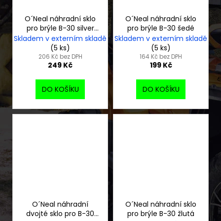
O´Neal náhradní sklo
O´Neal náhradní sklo
pro brýle B-30 silver
pro brýle B-30 šedé
mirror
Skladem v externím skladě
Skladem v externím skladě
(5 ks)
(5 ks)
206 Kč bez DPH
164 Kč bez DPH
249 Kč
199 Kč
DO KOŠÍKU
DO KOŠÍKU
O´Neal náhradní
O´Neal náhradní sklo
dvojté sklo pro B-30
pro brýle B-30 žlutá