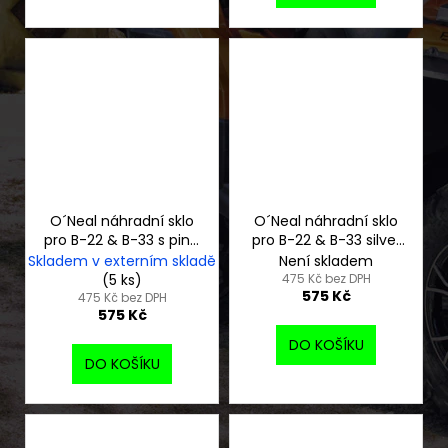
O´Neal náhradní sklo
O´Neal náhradní sklo
pro B-22 & B-33 s piny,
pro B-22 & B-33 silver
radium red
mirror
Skladem v externím skladě
Není skladem
(5 ks)
475 Kč bez DPH
575 Kč
475 Kč bez DPH
575 Kč
DO KOŠÍKU
DO KOŠÍKU