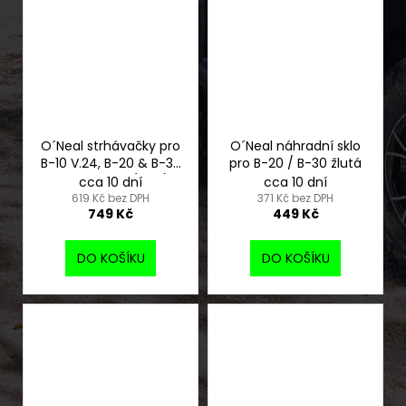
O´Neal strhávačky pro
O´Neal náhradní sklo
B-10 V.24, B-20 & B-30
pro B-20 / B-30 žlutá
laminované (14ks)
cca 10 dní
cca 10 dní
619 Kč bez DPH
371 Kč bez DPH
749 Kč
449 Kč
DO KOŠÍKU
DO KOŠÍKU