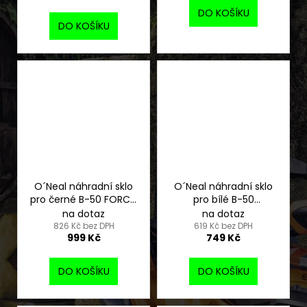
DO KOŠÍKU
DO KOŠÍKU
O´Neal náhradní sklo
O´Neal náhradní sklo
pro černé B-50 FORCE,
pro bílé B-50
radium red
FORCE,šedé
na dotaz
na dotaz
826 Kč bez DPH
619 Kč bez DPH
999 Kč
749 Kč
DO KOŠÍKU
DO KOŠÍKU