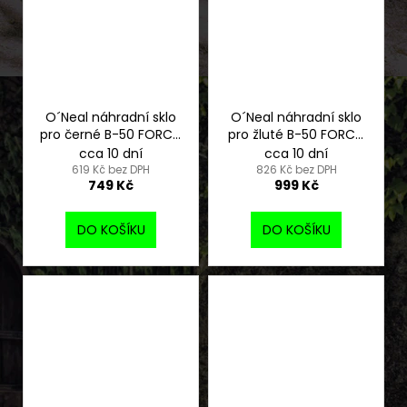
O´Neal náhradní sklo
O´Neal náhradní sklo
pro černé B-50 FORCE,
pro žluté B-50 FORCE,
čiré
radium red
cca 10 dní
cca 10 dní
619 Kč bez DPH
826 Kč bez DPH
749 Kč
999 Kč
DO KOŠÍKU
DO KOŠÍKU