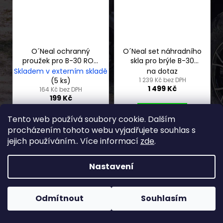
O´Neal ochranný
O´Neal set náhradního
proužek pro B-30 ROLL
skla pro brýle B-30
OFF
ROLL OFF
Skladem v externím skladě
na dotaz
(5 ks)
1 239 Kč bez DPH
1 499 Kč
164 Kč bez DPH
199 Kč
DO KOŠÍKU
Tento web používá soubory cookie. Dalším
DO KOŠÍKU
procházením tohoto webu vyjadřujete souhlas s
jejich používáním.. Více informací
zde
.
Nastavení
Od 4.5.2026 je prodejna a servis přestěhována na nové
adrese Staré Město 838, Třinec. OTEVÍRACÍ DOBA PO-ČT
8.00-17.00 hod. PÁ 8.00-15.00 hod. Email: info@rwdshop.cz,
Odmítnout
Souhlasím
Tel. prodejna 727 883 807, Tel. servis 774 577 011