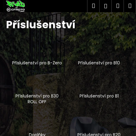
K
Přejít
Hledat
Náku
M
Přihlášen
na
o
obsah
Zpět
Zpět
košík
š
Příslušenství
í
C
k
o
p
o
Příslušenství pro B-Zero
Příslušenství pro B10
t
ř
e
b
u
Příslušenství pro B30
Příslušenství pro B1
ROLL OFF
j
e
t
e
n
Doplňky
Příslušenství pro B20