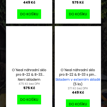
449 Kč
575 Kč
DO KOŠÍKU
DO KOŠÍKU
O´Neal náhradní sklo
O´Neal náhradní sklo
pro B-22 & B-33
pro B-22 & B-33 s piny,
radium blue
čirá
Není skladem
Skladem v externím skladě
475 Kč bez DPH
(5 ks)
575 Kč
371 Kč bez DPH
449 Kč
DO KOŠÍKU
DO KOŠÍKU