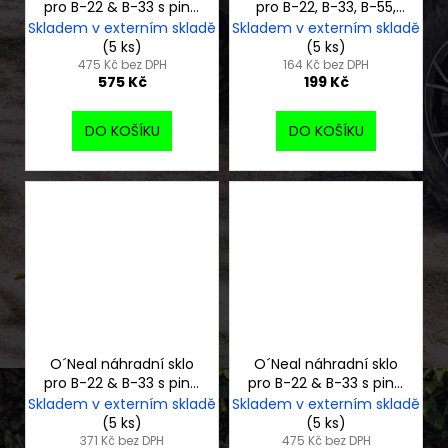
pro B-22 & B-33 s piny,
pro B-22, B-33, B-55,
radium gold
černá
Skladem v externím skladě
Skladem v externím skladě
(5 ks)
(5 ks)
475 Kč bez DPH
164 Kč bez DPH
575 Kč
199 Kč
DO KOŠÍKU
DO KOŠÍKU
O´Neal náhradní sklo
O´Neal náhradní sklo
pro B-22 & B-33 s piny,
pro B-22 & B-33 s piny,
šedá
radium blue
Skladem v externím skladě
Skladem v externím skladě
(5 ks)
(5 ks)
371 Kč bez DPH
475 Kč bez DPH