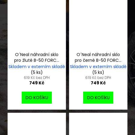
O´Neal náhradní sklo
O´Neal náhradní sklo
pro žluté B-50 FORCE,
pro černé B-50 FORCE,
šedé
šedé
Skladem v externím skladě
Skladem v externím skladě
(5 ks)
(5 ks)
619 Kč bez DPH
619 Kč bez DPH
749 Kč
749 Kč
DO KOŠÍKU
DO KOŠÍKU