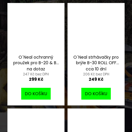
O´Neal ochranný
O´Neal strhávačky pro
proužek pro B-20 & B-
brýle B-30 ROLL OFF
30
(10ks)
na dotaz
cca 10 dní
247 Kč bez DPH
206 Kč bez DPH
299 Kč
249 Kč
DO KOŠÍKU
DO KOŠÍKU