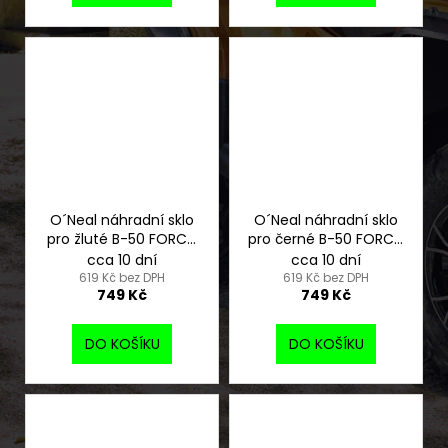
O´Neal náhradní sklo
O´Neal náhradní sklo
pro žluté B-50 FORCE,
pro černé B-50 FORCE,
čiré
žluté
cca 10 dní
cca 10 dní
619 Kč bez DPH
619 Kč bez DPH
749 Kč
749 Kč
DO KOŠÍKU
DO KOŠÍKU