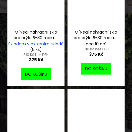
O´Neal náhradní sklo
O´Neal náhradní sklo
pro brýle B-30 radium
pro brýle B-30 radium
blue
red
Skladem v externím skladě
cca 10 dní
(5 ks)
310 Kč bez DPH
375 Kč
310 Kč bez DPH
375 Kč
DO KOŠÍKU
DO KOŠÍKU