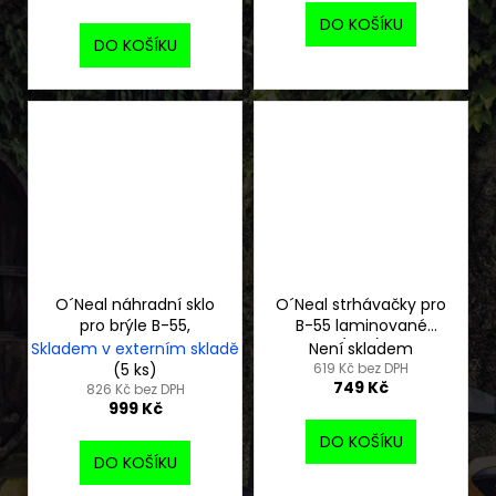
DO KOŠÍKU
DO KOŠÍKU
O´Neal náhradní sklo
O´Neal strhávačky pro
pro brýle B-55,
B-55 laminované
(21ks)
Skladem v externím skladě
Není skladem
(5 ks)
619 Kč bez DPH
749 Kč
826 Kč bez DPH
999 Kč
DO KOŠÍKU
DO KOŠÍKU