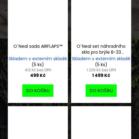
O´Neal sada AIRFLAPS™
O´Neal set náhradního
skla pro brýle B-33
ROLL OFF
Skladem v externím skladě
Skladem v externím skladě
(5 ks)
(5 ks)
412 Kč bez DPH
1 239 Kč bez DPH
499 Kč
1 499 Kč
DO KOŠÍKU
DO KOŠÍKU