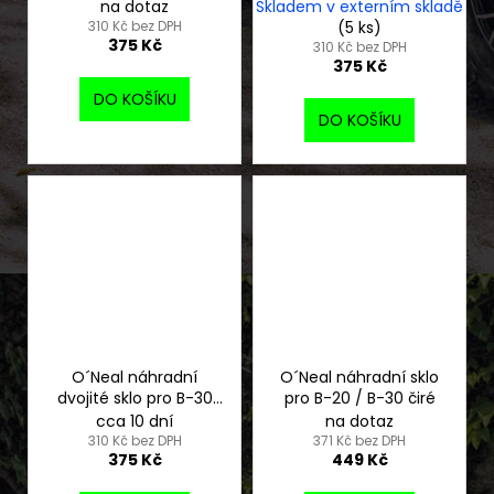
radium red
na dotaz
Skladem v externím skladě
310 Kč bez DPH
(5 ks)
375 Kč
310 Kč bez DPH
375 Kč
DO KOŠÍKU
DO KOŠÍKU
O´Neal náhradní
O´Neal náhradní sklo
dvojité sklo pro B-30
pro B-20 / B-30 čiré
radium blue
cca 10 dní
na dotaz
310 Kč bez DPH
371 Kč bez DPH
375 Kč
449 Kč