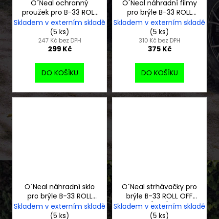
O´Neal ochranný
O´Neal náhradní filmy
proužek pro B-33 ROLL
pro brýle B-33 ROLL
OFF
OFF - 4ks
Skladem v externím skladě
Skladem v externím skladě
(5 ks)
(5 ks)
247 Kč bez DPH
310 Kč bez DPH
299 Kč
375 Kč
DO KOŠÍKU
DO KOŠÍKU
O´Neal náhradní sklo
O´Neal strhávačky pro
pro brýle B-33 ROLL
brýle B-33 ROLL OFF
OFF čiré
(10ks)
Skladem v externím skladě
Skladem v externím skladě
(5 ks)
(5 ks)