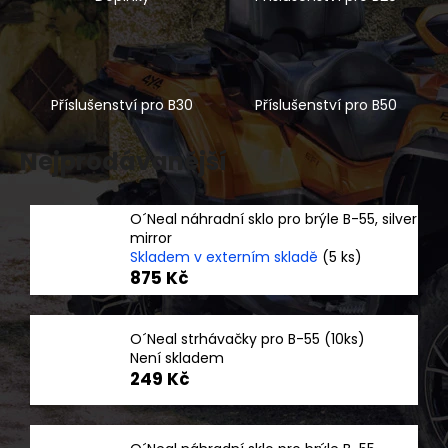
a
j
í
t
Příslušenství pro B30
Příslušenství pro B50
?
Nejprodávanější
O´Neal náhradní sklo pro brýle B-55, silver
HLEDAT
mirror
Skladem v externím skladě
(5 ks)
875 Kč
D
o
O´Neal strhávačky pro B-55 (10ks)
Není skladem
p
249 Kč
o
r
u