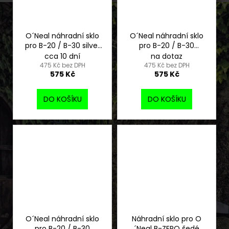
O´Neal náhradní sklo
O´Neal náhradní sklo
pro B-20 / B-30 silver
pro B-20 / B-30
mirror
radium blue
cca 10 dní
na dotaz
475 Kč bez DPH
475 Kč bez DPH
575 Kč
575 Kč
DO KOŠÍKU
DO KOŠÍKU
O´Neal náhradní sklo
Náhradní sklo pro O
pro B-20 / B-30
´Neal B-ZERO šedé