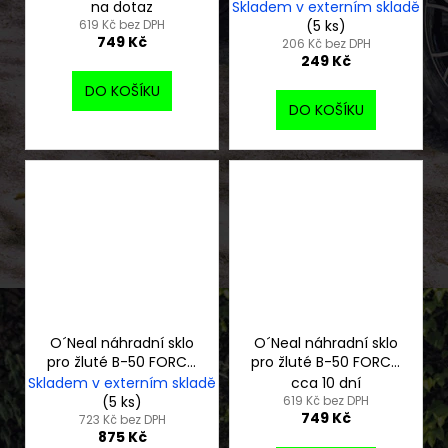
radium blue
na dotaz
Skladem v externím skladě
619 Kč bez DPH
(5 ks)
749 Kč
206 Kč bez DPH
249 Kč
DO KOŠÍKU
DO KOŠÍKU
O´Neal náhradní sklo
O´Neal náhradní sklo
pro žluté B-50 FORCE,
pro žluté B-50 FORCE,
silver mirror
žluté
Skladem v externím skladě
cca 10 dní
(5 ks)
619 Kč bez DPH
749 Kč
723 Kč bez DPH
875 Kč