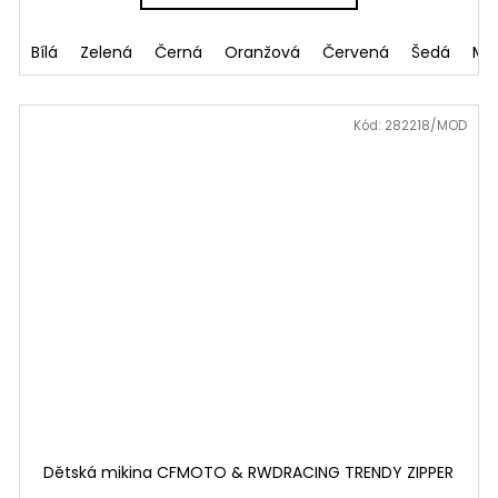
aki
Bílá
Tyrkysová
Zelená
Mandlová
Černá
Oranžová
Červená
Šedá
Ma
Kód:
282218/MOD
Dětská mikina CFMOTO & RWDRACING TRENDY ZIPPER