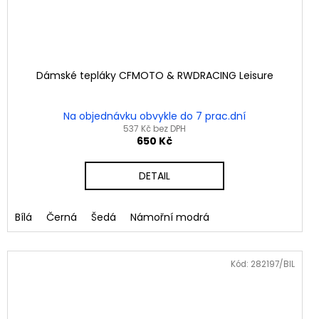
Dámské tepláky CFMOTO & RWDRACING Leisure
Na objednávku obvykle do 7 prac.dní
537 Kč bez DPH
650 Kč
DETAIL
vá
Bílá
Černá
Šedá
Námořní modrá
Kód:
282197/BIL