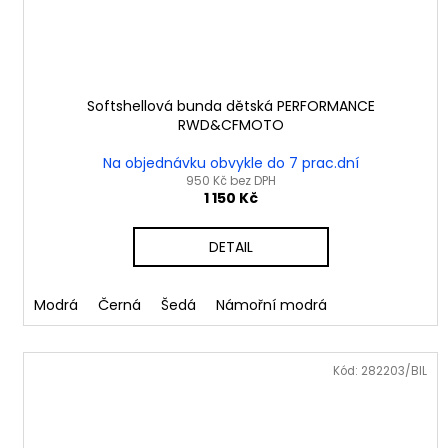
Softshellová bunda dětská PERFORMANCE
RWD&CFMOTO
Na objednávku obvykle do 7 prac.dní
950 Kč bez DPH
1 150 Kč
DETAIL
Modrá
Černá
Šedá
Námořní modrá
Kód:
282203/BIL