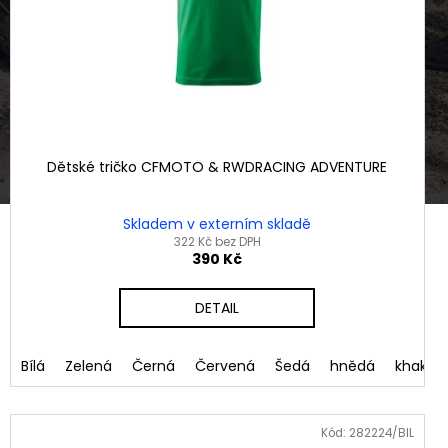
Dětské tričko CFMOTO & RWDRACING ADVENTURE
Skladem v externím skladě
322 Kč bez DPH
390 Kč
DETAIL
Mandlová
Bílá
Zelená
Černá
Červená
Šedá
hnědá
khaki
Kód:
282224/BIL