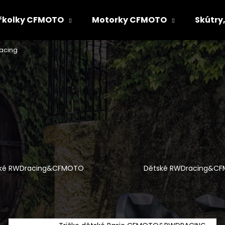
řkolky CFMOTO
Motorky CFMOTO
Skútry,
acing
Co potřebujete najít?
HLEDAT
Doporučujeme
ké RWDracing&CFMOTO
Dětské RWDracing&C