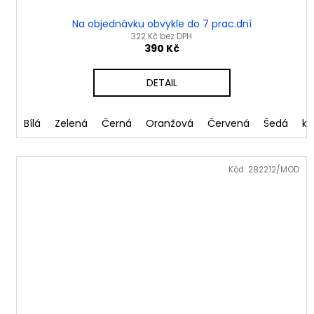
Na objednávku obvykle do 7 prac.dní
322 Kč bez DPH
390 Kč
DETAIL
Bílá
Zelená
Černá
Oranžová
Červená
Šedá
kh
Kód:
282212/MOD