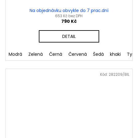
Na objednávku obvykle do 7 prac.dní
653 Kč bez DPH
790 Kč
DETAIL
aki
Modrá
Petrolejová
Zelená
Mandlová
Černá
Červená
Šedá
khaki
Tyrk
Kód:
282209/BIL