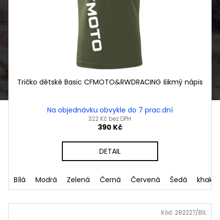
Tričko dětské Basic CFMOTO&RWDRACING šikmý nápis
Na objednávku obvykle do 7 prac.dní
322 Kč bez DPH
390 Kč
DETAIL
sová
Bílá
Modrá
Zelená
Černá
Červená
Šedá
khaki
Kód:
282227/BIL