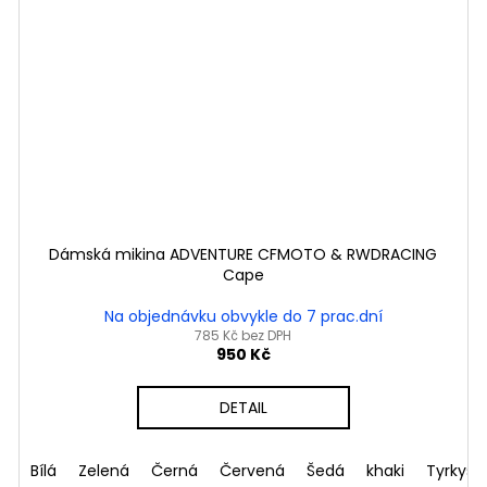
Dámská mikina ADVENTURE CFMOTO & RWDRACING
Cape
Na objednávku obvykle do 7 prac.dní
785 Kč bez DPH
950 Kč
DETAIL
ová
Bílá
Mandlová
Zelená
Černá
Červená
Šedá
khaki
Tyrkyso