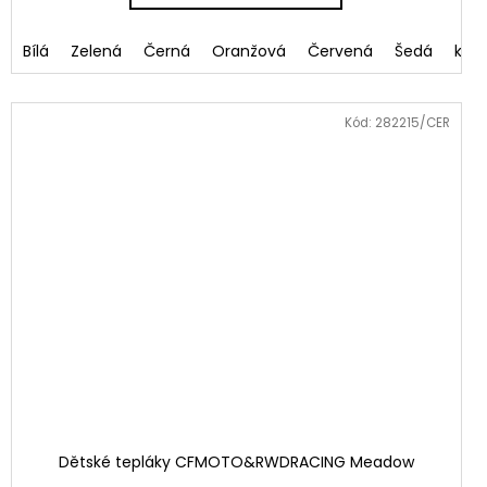
ndlová
Bílá
Zelená
Černá
Oranžová
Červená
Šedá
khak
Kód:
282215/CER
Dětské tepláky CFMOTO&RWDRACING Meadow