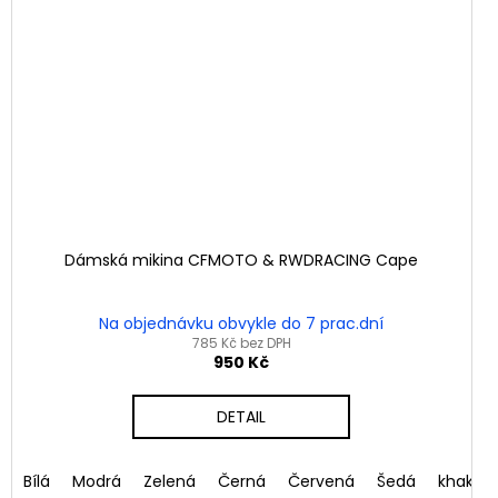
Dámská mikina CFMOTO & RWDRACING Cape
Na objednávku obvykle do 7 prac.dní
785 Kč bez DPH
950 Kč
DETAIL
vá
Bílá
Mandlová
Modrá
Zelená
Černá
Červená
Šedá
khaki