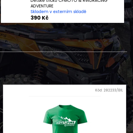
Dětské tričko CFMOTO & RWDRACING
KAYO S70
ADVENTURE
Skladem v externím skladě
390 Kč
Kód:
282233/BIL