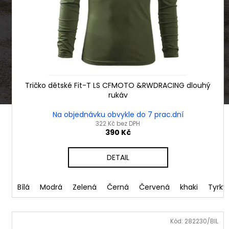
ů
o
d
u
k
t
ů
Tričko dětské Fit-T LS CFMOTO &RWDRACING dlouhý
rukáv
Na objednávku obvykle do 7 prac.dní
322 Kč bez DPH
390 Kč
DETAIL
Bílá
Modrá
Zelená
Černá
Červená
khaki
Tyrky
Kód:
282230/BIL