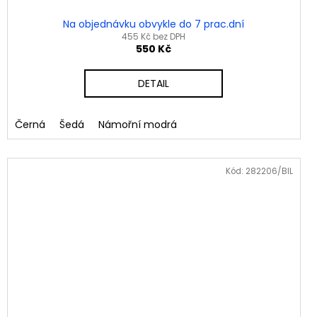
Na objednávku obvykle do 7 prac.dní
455 Kč bez DPH
550 Kč
DETAIL
ysová
Černá
Šedá
Námořní modrá
Kód:
282206/BIL