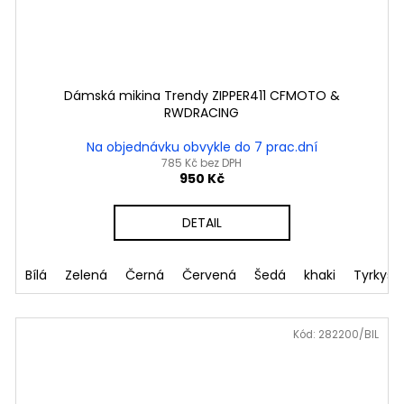
Dámská mikina Trendy ZIPPER411 CFMOTO &
RWDRACING
Na objednávku obvykle do 7 prac.dní
785 Kč bez DPH
950 Kč
DETAIL
Bílá
Zelená
Černá
Červená
Šedá
khaki
Tyrkyso
Kód:
282200/BIL