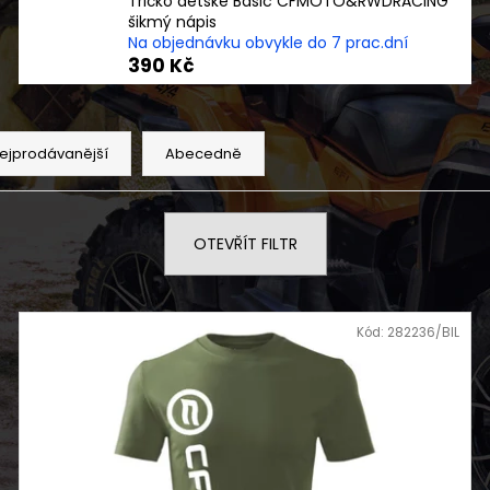
Tričko dětské Basic CFMOTO&RWDRACING
SOFTSHELLOVÁ VESTA PÁNSKÁ TRAIL
DĚTSKÁ BUGGY 
šikmý nápis
850 Kč
33 990 Kč
Na objednávku obvykle do 7 prac.dní
390 Kč
ejprodávanější
Abecedně
OTEVŘÍT FILTR
Kód:
282236/BIL