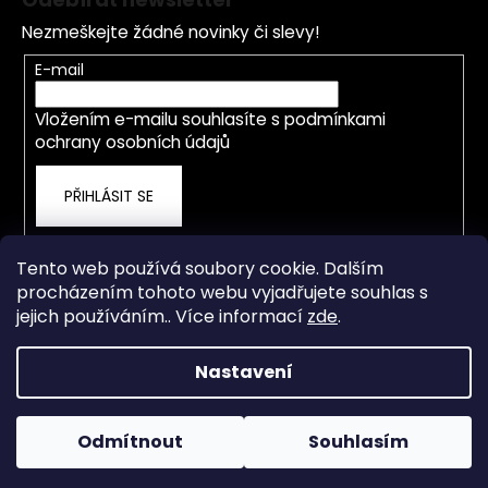
p
Nezmeškejte žádné novinky či slevy!
a
t
E-mail
í
Vložením e-mailu souhlasíte s
podmínkami
ochrany osobních údajů
PŘIHLÁSIT SE
Tento web používá soubory cookie. Dalším
procházením tohoto webu vyjadřujete souhlas s
jejich používáním.. Více informací
zde
.
Nastavení
Vytvořil Shoptet
Od 4.5.2026 je prodejna a servis přestěhována na nové
adrese Staré Město 838, Třinec. OTEVÍRACÍ DOBA PO-ČT
Copyright 2026
rwdshop.cz
. Všechna práva vyhrazena.
8.00-17.00 hod. PÁ 8.00-15.00 hod. Email: info@rwdshop.cz,
Odmítnout
Souhlasím
Upravit nastavení cookies
Tel. prodejna 727 883 807, Tel. servis 774 577 011