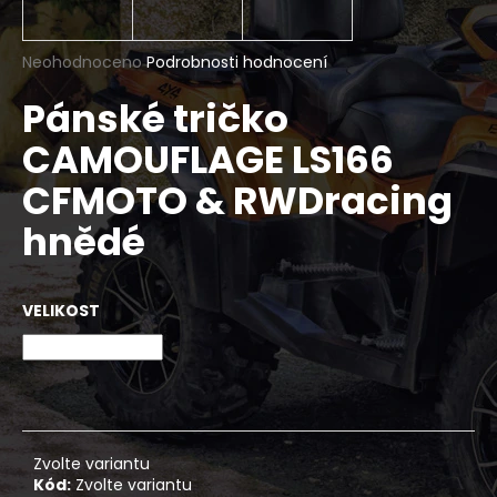
a
j
Průměrné
Neohodnoceno
Podrobnosti hodnocení
í
hodnocení
Pánské tričko
produktu
t
je
?
CAMOUFLAGE LS166
0,0
z
CFMOTO & RWDracing
5
hvězdiček.
hnědé
HLEDAT
VELIKOST
D
o
p
o
r
Zvolte variantu
u
Kód:
Zvolte variantu