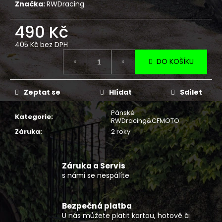
č
Značka:
RWDracing
u
j
490 Kč
e
m
405 Kč bez DPH
Měrná
e
DO KOŠÍKU
cena:
KRYTKA
Zeptat se
Hlídat
Sdílet
DISKU
NÍZKÁ
CFMOTO
Pánské
Kategorie
:
4KS
RWDracing&CFMOTO
490
Záruka
:
2 roky
Kč
Záruka a Servis
s námi se nespálíte
Bezpečná platba
U nás můžete platit kartou, hotově či