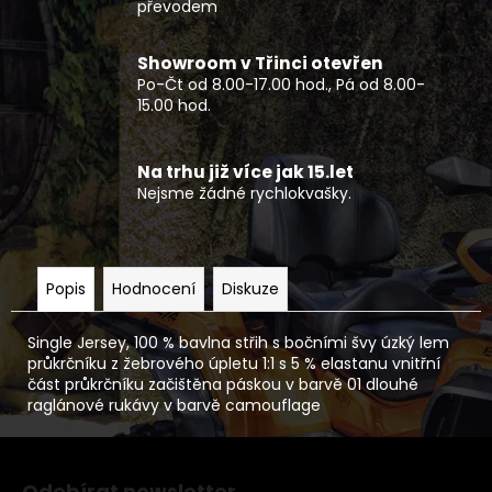
převodem
Showroom v Třinci otevřen
Po-Čt od 8.00-17.00 hod., Pá od 8.00-
15.00 hod.
Na trhu již více jak 15.let
Nejsme žádné rychlokvašky.
Popis
Hodnocení
Diskuze
Single Jersey, 100 % bavlna střih s bočními švy úzký lem
průkrčníku z žebrového úpletu 1:1 s 5 % elastanu vnitřní
část průkrčníku začištěna páskou v barvě 01 dlouhé
raglánové rukávy v barvě camouflage
Z
á
Odebírat newsletter