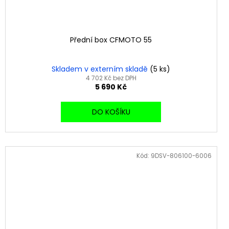
Přední box CFMOTO 55
Skladem v externím skladě
(5 ks)
4 702 Kč bez DPH
5 690 Kč
DO KOŠÍKU
Kód:
9DSV-806100-6006