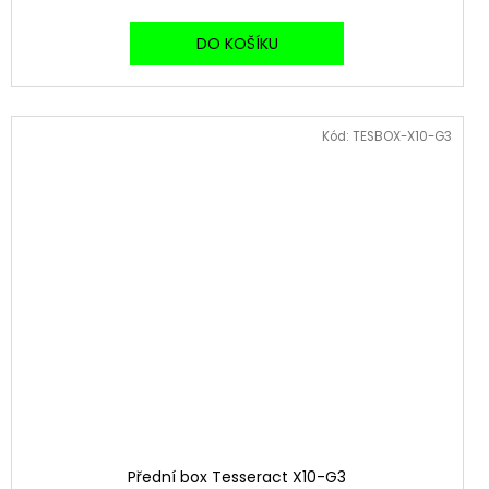
DO KOŠÍKU
Kód:
TESBOX-X10-G3
Přední box Tesseract X10-G3