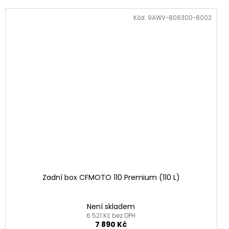
Kód:
9AWV-806300-8002
Zadní box CFMOTO 110 Premium (110 L)
Není skladem
6 521 Kč bez DPH
7 890 Kč