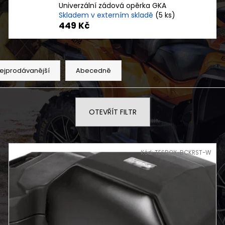
SOFTSHELLOVÁ VESTA PÁNSKÁ TRAIL
DĚTSKÁ BUGGY 
Univerzální zádová opěrka GKA
Skladem v externím skladě
(5 ks)
850 Kč
33 990 Kč
449 Kč
ejprodávanější
Abecedně
OTEVŘÍT FILTR
Kód:
TESBOX-BCKRST-W