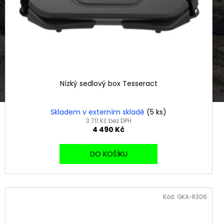
Nízký sedlový box Tesseract
Skladem v externím skladě
(5 ks)
3 711 Kč bez DPH
4 490 Kč
DO KOŠÍKU
Kód:
GKA-R306