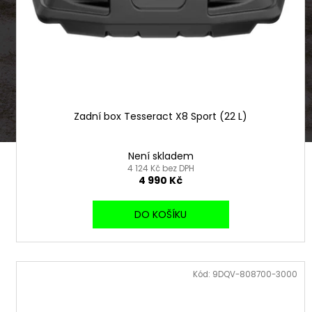
ů
o
d
u
k
t
ů
Zadní box Tesseract X8 Sport (22 L)
Není skladem
4 124 Kč bez DPH
4 990 Kč
DO KOŠÍKU
Kód:
9DQV-808700-3000