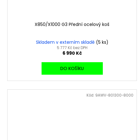
X850/X1000 G3 Přední ocelový koš
Skladem v externím skladě
(5 ks)
5 777 Kč bez DPH
6 990 Kč
DO KOŠÍKU
Kód:
9AWV-801300-8000