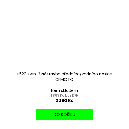
X520 Gen. 2 Nástavba předního/zadního nosiče
CFMOTO
Není skladem
1 893 Kč bez DPH
2 290 Kč
DO KOŠÍKU