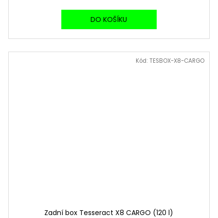
DO KOŠÍKU
Kód:
TESBOX-X8-CARGO
Zadní box Tesseract X8 CARGO (120 l)