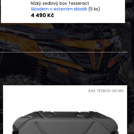
KAYO S70
Nízký sedlový box Tesseract
Skladem v externím skladě
(5 ks)
4 490 Kč
Kód:
TESBOX-G3-MV