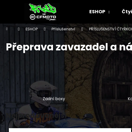
K
Přejít
na
o
ESHOP
Čty
obsah
Zpět
Zpět
š
do
do
í
Domů
ESHOP
Příslušenství
PŘÍSLUŠENSTVÍ ČTYŘKO
k
obchodu
obchodu
Přeprava zavazadel a ná
Zadní boxy
K
Nejprodávanější