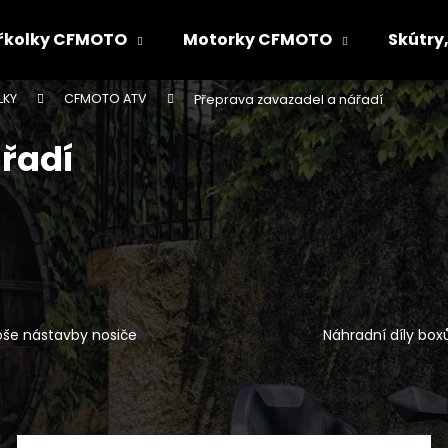
řkolky CFMOTO
Motorky CFMOTO
Skútry,
LKY
CFMOTO ATV
Přeprava zavazadel a nářadí
Co potřebujete najít?
řadí
HLEDAT
Doporučujeme
oše nástavby nosiče
Náhradní díly box