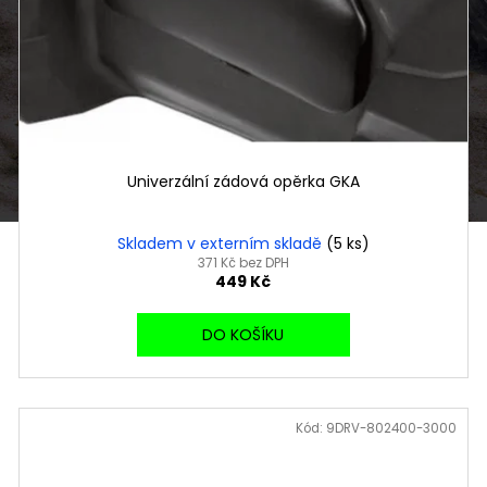
Univerzální zádová opěrka GKA
Skladem v externím skladě
(5 ks)
371 Kč bez DPH
449 Kč
DO KOŠÍKU
Kód:
9DRV-802400-3000