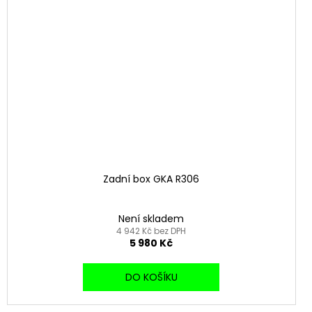
Zadní box GKA R306
Není skladem
4 942 Kč bez DPH
5 980 Kč
DO KOŠÍKU