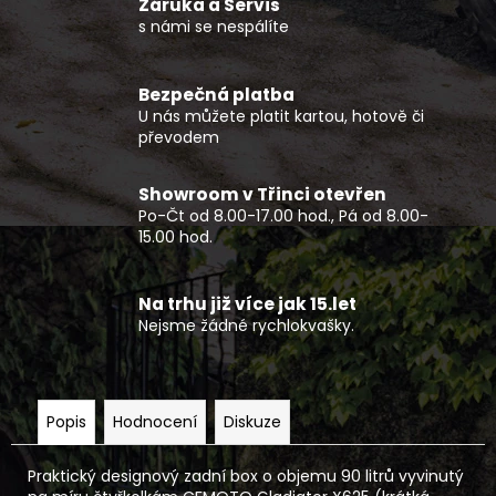
č
Záruka a Servis
u
s námi se nespálíte
j
e
Bezpečná platba
m
U nás můžete platit kartou, hotově či
e
převodem
POPRUH
Showroom v Třinci otevřen
K
Po-Čt od 8.00-17.00 hod., Pá od 8.00-
NAVIJÁKU
15.00 hod.
CFMOTO
150
Kč
Na trhu již více jak 15.let
Nejsme žádné rychlokvašky.
Popis
Hodnocení
Diskuze
Praktický designový zadní box o objemu 90 litrů vyvinutý