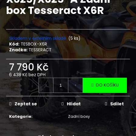
je
a
box Tesseract X6R
0,0
z
j
5
í
hvězdiček.
t
?
Skladem v externím skladě
(5 ks)
Kód:
TESBOX-X6R
Značka:
TESSERACT
7 790 Kč
HLEDAT
6 438 Kč bez DPH
Měrná
DO KOŠÍKU
cena:
D
o
Zeptat se
Hlídat
Sdílet
p
o
Kategorie
:
Zadní boxy
r
u