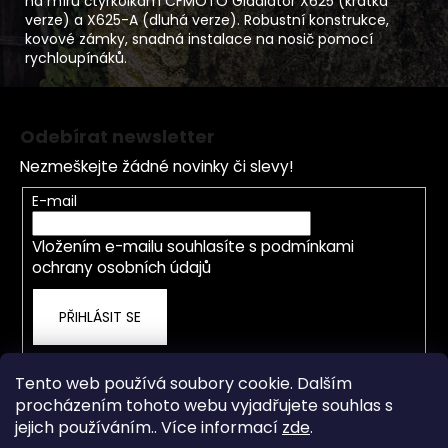
na míru čtyřkolkám CFMOTO Gladiator X625 (krátká
verze) a X625-A (dluhá verze). Robustní konstrukce,
kovové zámky, snadná instalace na nosič pomocí
rychloupínáků.
Z
á
Odebírat newsletter
p
Nezmeškejte žádné novinky či slevy!
a
t
E-mail
í
Vložením e-mailu souhlasíte s
podmínkami
ochrany osobních údajů
PŘIHLÁSIT SE
Tento web používá soubory cookie. Dalším
procházením tohoto webu vyjadřujete souhlas s
jejich používáním.. Více informací
zde
.