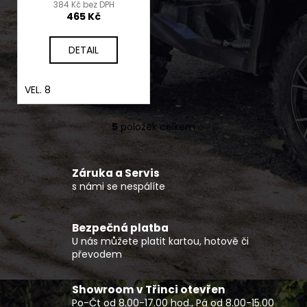
384 Kč bez DPH
465 Kč
DETAIL
VEL. 8
5
položek celkem
O
v
l
Záruka a Servis
á
s námi se nespálíte
d
a
c
Bezpečná platba
í
U nás můžete platit kartou, hotově či
p
převodem
r
v
Showroom v Třinci otevřen
k
Po-Čt od 8.00-17.00 hod., Pá od 8.00-15.00