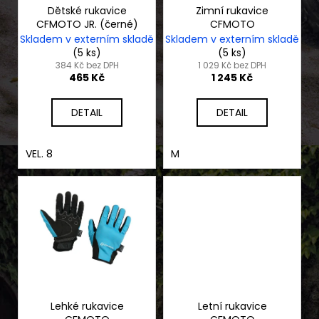
č
o
Dětské rukavice
Zimní rukavice
u
CFMOTO JR. (černé)
CFMOTO
d
j
Skladem v externím skladě
Skladem v externím skladě
e
u
(5 ks)
(5 ks)
m
k
384 Kč bez DPH
1 029 Kč bez DPH
465 Kč
1 245 Kč
e
t
ů
DETAIL
DETAIL
NF
2210
TEXTILNÍ
VEL. 8
M
BUNDA
DLOUHÁ
ČERNO
ŠEDO
ZELENÝ
REFLEX
2
720
Kč
Lehké rukavice
Letní rukavice