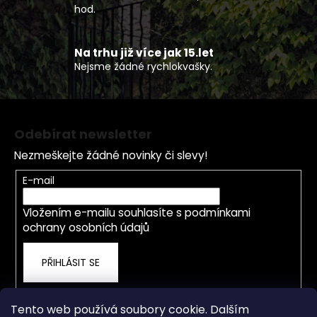
y
hod.
v
ý
p
Na trhu již více jak 15.let
Nejsme žádné rychlokvašky.
i
s
u
Z
á
Odebírat newsletter
p
Nezmeškejte žádné novinky či slevy!
a
t
E-mail
í
Vložením e-mailu souhlasíte s
podmínkami
ochrany osobních údajů
PŘIHLÁSIT SE
Tento web používá soubory cookie. Dalším