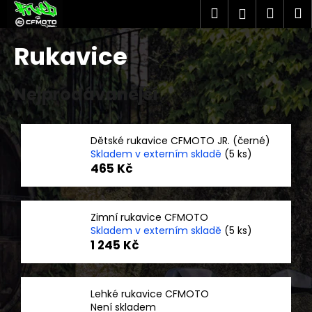
K
Přejít
Hledat
Náku
M
Přihlášen
na
o
obsah
Zpět
Zpět
košík
š
Rukavice
í
C
k
Nejprodávanější
o
p
o
Dětské rukavice CFMOTO JR. (černé)
t
Skladem v externím skladě
(5 ks)
ř
465 Kč
e
b
u
Zimní rukavice CFMOTO
Skladem v externím skladě
(5 ks)
j
1 245 Kč
e
t
e
Lehké rukavice CFMOTO
n
Není skladem