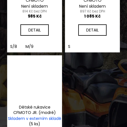
CFMOTO
CFMOTO
Není skladem
Není skladem
814 Kč bez DPH
897 Kč bez DPH
985 Kč
1 085 Kč
DETAIL
DETAIL
S/8
M/9
S
Dětské rukavice
CFMOTO JR. (modré)
Skladem v externím skladě
(5 ks)