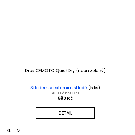
Dres CFMOTO QuickDry (neon zelený)
Skladem v externím skladě
(5 ks)
488 Kč bez DPH
590 Kč
DETAIL
XL
M