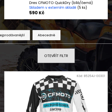
SOFTSHELLOVÁ VESTA PÁNSKÁ TRAIL
DĚTSKÁ BUGGY 
Dres CFMOTO QuickDry (bílá/černá)
Skladem v externím skladě
(5 ks)
850 Kč
33 990 Kč
590 Kč
ejprodávanější
Abecedně
OTEVŘÍT FILTR
Kód:
85254J-00301