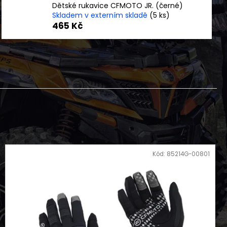
KAYO S70
Dětské rukavice CFMOTO JR. (černé)
Skladem v externím skladě
(5 ks)
465 Kč
Kód:
85214G-00801