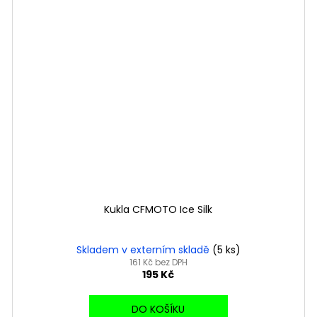
Kukla CFMOTO Ice Silk
Skladem v externím skladě
(5 ks)
161 Kč bez DPH
195 Kč
DO KOŠÍKU