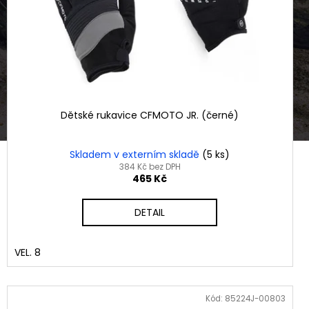
Dětské rukavice CFMOTO JR. (černé)
Skladem v externím skladě
(5 ks)
384 Kč bez DPH
465 Kč
DETAIL
VEL. 8
Kód:
85224J-00803