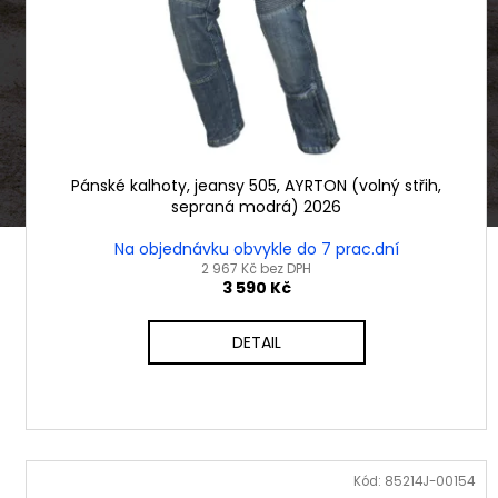
ů
o
d
u
k
t
ů
Pánské kalhoty, jeansy 505, AYRTON (volný střih,
sepraná modrá) 2026
Na objednávku obvykle do 7 prac.dní
2 967 Kč bez DPH
3 590 Kč
DETAIL
Kód:
85214J-00154