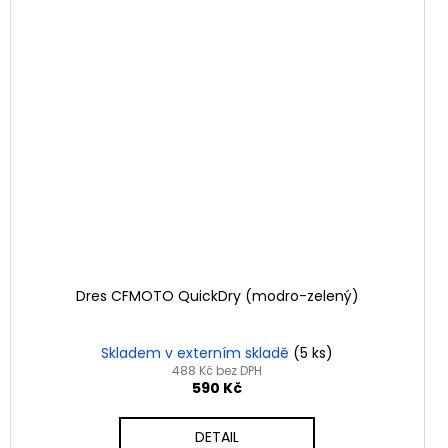
Dres CFMOTO QuickDry (modro-zelený)
Skladem v externím skladě
(5 ks)
488 Kč bez DPH
590 Kč
DETAIL