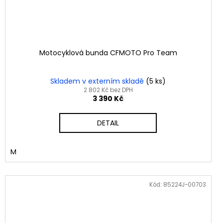
Motocyklová bunda CFMOTO Pro Team
Skladem v externím skladě
(5 ks)
2 802 Kč bez DPH
3 390 Kč
DETAIL
M
Kód:
85224J-00703