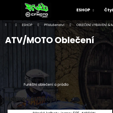
K
Přejít
na
o
ESHOP
Čty
obsah
Zpět
Zpět
š
do
do
í
Domů
ESHOP
Příslušenství
OBLEČENÍ VYBAVENÍ & 
k
obchodu
obchodu
ATV/MOTO Oblečení
Funkční oblečení a prádlo
Nejprodávanější