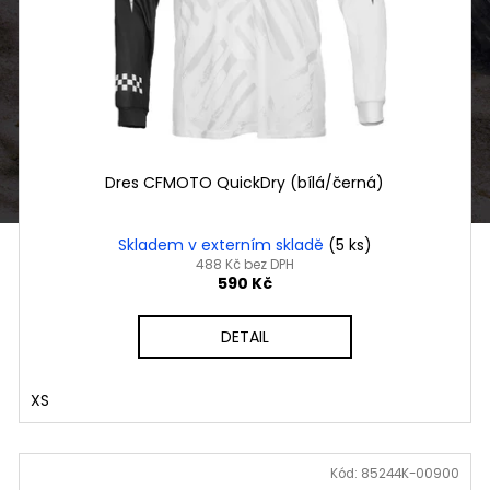
Dres CFMOTO QuickDry (bílá/černá)
Skladem v externím skladě
(5 ks)
488 Kč bez DPH
590 Kč
DETAIL
XS
Kód:
85244K-00900