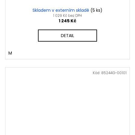
Skladem v externím skladě
(5 ks)
1 029 Kč bez DPH
1 245 Kč
DETAIL
M
Kód:
85244G-00101