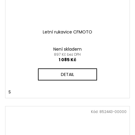
Letní rukavice CFMOTO
Není skladem
897 Kč bez DPH
1 085 Kč
DETAIL
S
Kód:
852443-00000