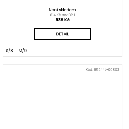
Není skladem
814 Kč bez DPH
985 Kč
DETAIL
S/8
M/9
Kód:
85244J-00803