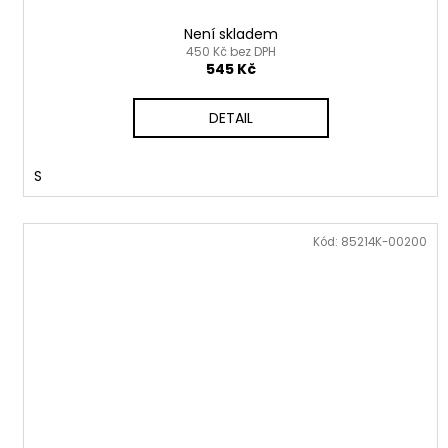
Není skladem
450 Kč bez DPH
545 Kč
DETAIL
S
Kód:
85214K-00200