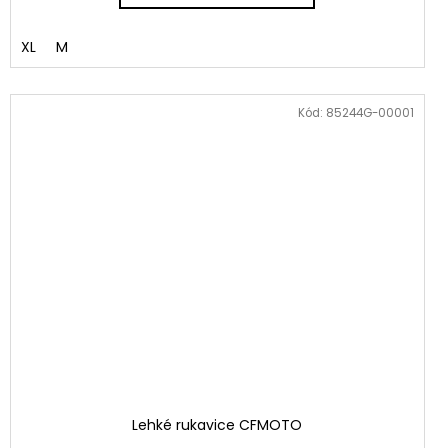
XL
M
Kód:
85244G-00001
Lehké rukavice CFMOTO