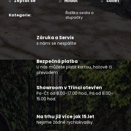
č
Zeptat se
Hlídat
Sdílet
u
j
Řidítka sedla a
Kategorie
:
stupačky
e
m
e
Záruka a Servis
s námi se nespálíte
DĚTSKÁ
BUGGY
KAYO
Bezpečná platba
S70
U nás můžete platit kartou, hotově či
převodem
33
990
Kč
Showroom v Třinci otevřen
Po-Čt od 8.00-17.00 hod., Pá od 8.00-
15.00 hod.
Na trhu již více jak 15.let
Nejsme žádné rychlokvašky.