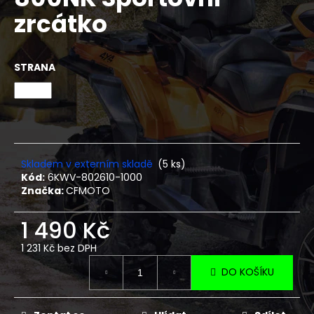
je
a
zrcátko
0,0
z
j
5
í
hvězdiček.
STRANA
t
?
HLEDAT
Skladem v externím skladě
(5 ks)
Kód:
6KWV-802610-1000
Značka:
CFMOTO
D
1 490 Kč
o
1 231 Kč bez DPH
p
Měrná
o
DO KOŠÍKU
cena:
r
u