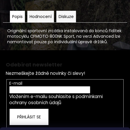
Popis
Hodnocení
Diskuze
Originální sportovní zrcátka instalovaná do konců řídítek
motocyklu CFMOTO 800NK Sport, na verzi Advanced lze
namontovat pouze po individuální úpravě držáků.
Z
á
Odebírat newsletter
p
Nezmeškejte žádné novinky či slevy!
a
t
E-mail
í
Vložením e-mailu souhlasíte s
podmínkami
ochrany osobních údajů
PŘIHLÁSIT SE