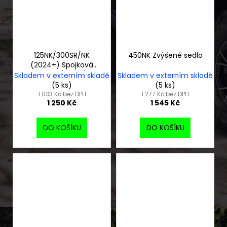
125NK/300SR/NK
450NK Zvýšené sedlo
(2024+) Spojková
páčka (černá)
Skladem v externím skladě
Skladem v externím skladě
(5 ks)
(5 ks)
1 033 Kč bez DPH
1 277 Kč bez DPH
1 250 Kč
1 545 Kč
DO KOŠÍKU
DO KOŠÍKU