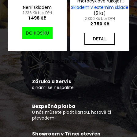
motocyklové rukojeti
KOSO HG-13
Není skladem
Skladem v externím skladě
1 236 Kč bez DPH
(5 ks)
1 496 Kč
2 306 Kč bez DPH
2 790 Kč
DO KOŠÍKU
DETAIL
22
položek celkem
O
v
l
Záruka a Servis
á
s námi se nespálíte
d
a
c
Bezpečná platba
í
U nás můžete platit kartou, hotově či
p
převodem
r
v
Showroom v Třinci otevřen