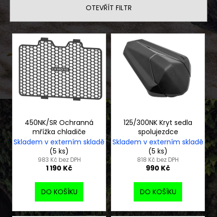
í
č
OTEVŘÍT FILTR
p
u
j
r
e
V
o
m
ý
d
e
p
u
i
k
KŠILTOVKA
s
t
RWDRACING
p
ů
150
r
Kč
o
450NK/SR Ochranná
125/300NK Kryt sedla
mřížka chladiče
spolujezdce
d
Skladem v externím skladě
Skladem v externím skladě
u
(5 ks)
(5 ks)
k
983 Kč bez DPH
818 Kč bez DPH
1 190 Kč
990 Kč
t
ů
DO KOŠÍKU
DO KOŠÍKU