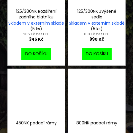
125/300NK Rozšíření
125/300NK Zvýšené
zadního blatníku
sedlo
Skladem v externím skladě
Skladem v externím skladě
(5 ks)
(5 ks)
285 Kč bez DPH
818 Kč bez DPH
345 Kč
990 Kč
DO KOŠÍKU
DO KOŠÍKU
450NK padací rámy
800NK padací rámy