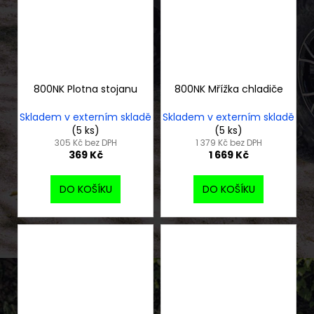
800NK Plotna stojanu
800NK Mřížka chladiče
Skladem v externím skladě
Skladem v externím skladě
(5 ks)
(5 ks)
305 Kč bez DPH
1 379 Kč bez DPH
369 Kč
1 669 Kč
DO KOŠÍKU
DO KOŠÍKU