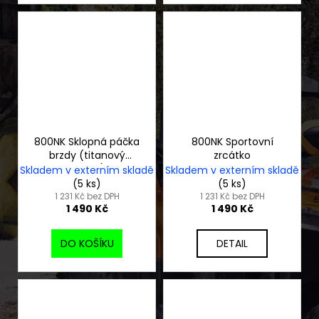
800NK Sklopná páčka
800NK Sportovní
brzdy (titanový
zrcátko
vzhled)
Skladem v externím skladě
Skladem v externím skladě
(5 ks)
(5 ks)
1 231 Kč bez DPH
1 231 Kč bez DPH
1 490 Kč
1 490 Kč
DO KOŠÍKU
DETAIL