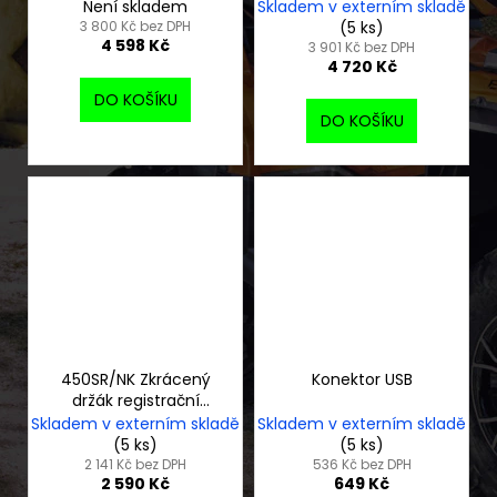
Není skladem
Skladem v externím skladě
3 800 Kč bez DPH
(5 ks)
4 598 Kč
3 901 Kč bez DPH
4 720 Kč
DO KOŠÍKU
DO KOŠÍKU
450SR/NK Zkrácený
Konektor USB
držák registrační
značky
Skladem v externím skladě
Skladem v externím skladě
(5 ks)
(5 ks)
2 141 Kč bez DPH
536 Kč bez DPH
2 590 Kč
649 Kč