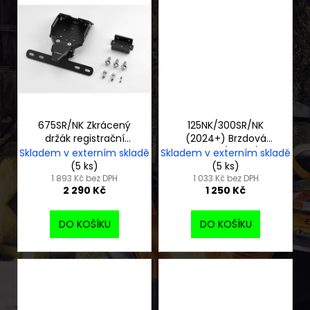
675SR/NK Zkrácený
125NK/300SR/NK
držák registrační
(2024+) Brzdová
značky
páčka (černá)
Skladem v externím skladě
Skladem v externím skladě
(5 ks)
(5 ks)
1 893 Kč bez DPH
1 033 Kč bez DPH
2 290 Kč
1 250 Kč
DO KOŠÍKU
DO KOŠÍKU