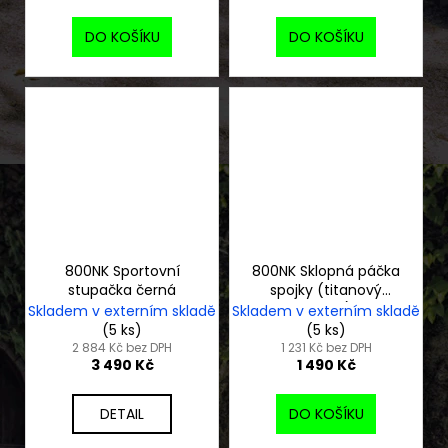
DO KOŠÍKU
DO KOŠÍKU
800NK Sportovní
800NK Sklopná páčka
stupačka černá
spojky (titanový
vzhled)
Skladem v externím skladě
Skladem v externím skladě
(5 ks)
(5 ks)
2 884 Kč bez DPH
1 231 Kč bez DPH
3 490 Kč
1 490 Kč
DETAIL
DO KOŠÍKU