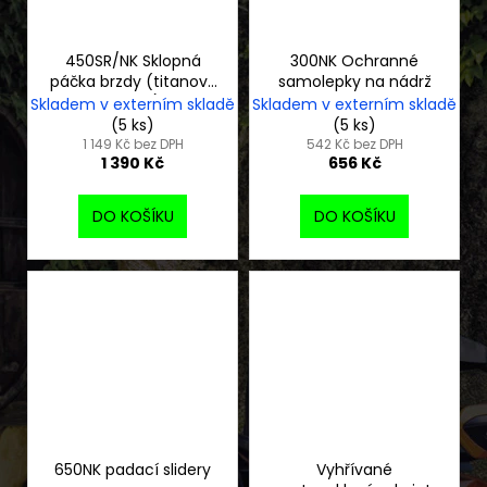
450SR/NK Sklopná
300NK Ochranné
páčka brzdy (titanový
samolepky na nádrž
vzhled)
Skladem v externím skladě
Skladem v externím skladě
(5 ks)
(5 ks)
1 149 Kč bez DPH
542 Kč bez DPH
1 390 Kč
656 Kč
DO KOŠÍKU
DO KOŠÍKU
650NK padací slidery
Vyhřívané