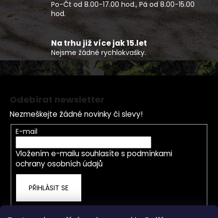
k
Po-Čt od 8.00-17.00 hod., Pá od 8.00-15.00
y
hod.
v
ý
p
Na trhu již více jak 15.let
Nejsme žádné rychlokvašky.
i
s
u
Z
á
Odebírat newsletter
p
Nezmeškejte žádné novinky či slevy!
a
t
E-mail
í
Vložením e-mailu souhlasíte s
podmínkami
ochrany osobních údajů
PŘIHLÁSIT SE