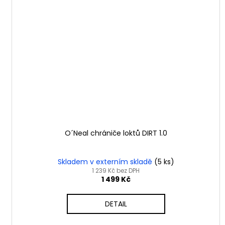
O´Neal chrániče loktů DIRT 1.0
Skladem v externím skladě
(5 ks)
1 239 Kč bez DPH
1 499 Kč
DETAIL