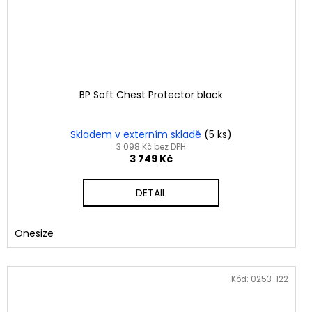
BP Soft Chest Protector black
Skladem v externím skladě
(5 ks)
3 098 Kč bez DPH
3 749 Kč
DETAIL
Onesize
Kód:
0253-122