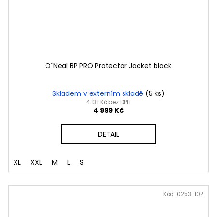
O´Neal BP PRO Protector Jacket black
Skladem v externím skladě
(5 ks)
4 131 Kč bez DPH
4 999 Kč
DETAIL
XL
XXL
M
L
S
Kód:
0253-102