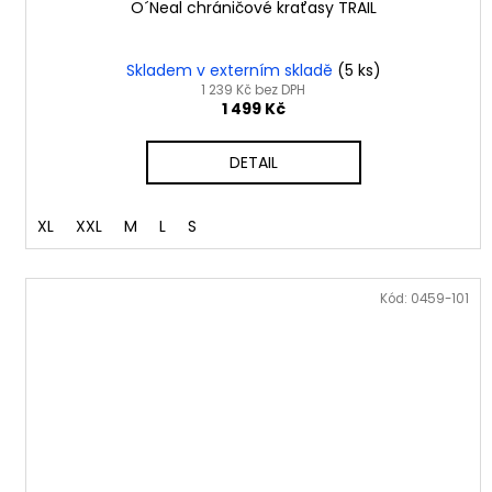
O´Neal chráničové kraťasy TRAIL
Skladem v externím skladě
(5 ks)
1 239 Kč bez DPH
1 499 Kč
DETAIL
XL
XXL
M
L
S
Kód:
0459-101