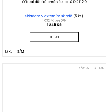
O´Neal dětské chrániče loktů DIRT 2.0
Skladem v externím skladě
(5 ks)
1 032 Kč bez DPH
1 249 Kč
DETAIL
L/XL
S/M
Kód:
0289CP-104