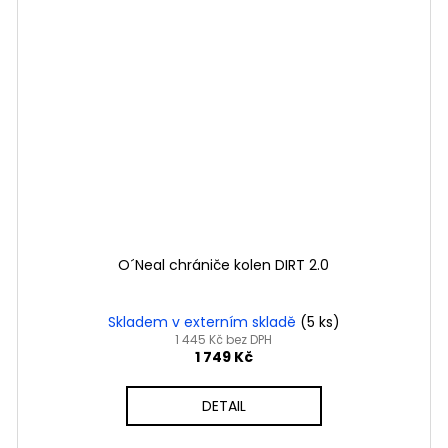
O´Neal chrániče kolen DIRT 2.0
Skladem v externím skladě
(5 ks)
1 445 Kč bez DPH
1 749 Kč
DETAIL