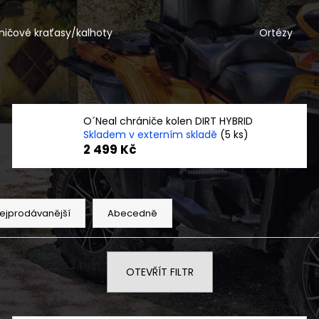
SERVIS SKÚTRU
NF 2210 TEXTIL
ŠEDO ZELENÝ RE
1 900 Kč
ničové kraťasy/kalhoty
Ortézy
2 720 Kč
O´Neal chrániče kolen DIRT HYBRID
Skladem v externím skladě
(5 ks)
2 499 Kč
ejprodávanější
Abecedně
OTEVŘÍT FILTR