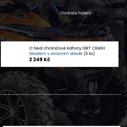
NÍ BUNDA DLOUHÁ ČERNO
FLEX
Chrániče holení
O´Neal chráničové kalhoty DIRT CRASH
Skladem v externím skladě
(5 ks)
2 249 Kč