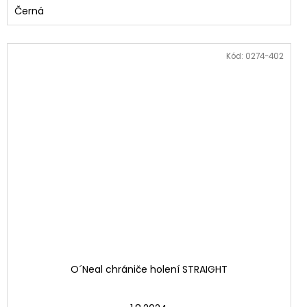
Černá
Kód:
0274-402
O´Neal chrániče holení STRAIGHT