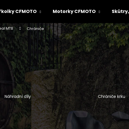
řkolky CFMOTO
Motorky CFMOTO
Skútry,
eal MTB
Chrániče
Co potřebujete najít?
HLEDAT
Doporučujeme
Náhradní díly
Chrániče krku