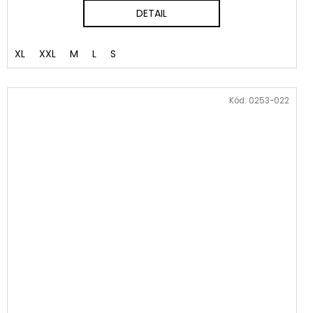
DETAIL
XL
XXL
M
L
S
Kód:
0253-022