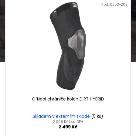
Kód:
0253-202
O´Neal chrániče kolen DIRT HYBRID
Skladem v externím skladě
(5 ks)
2 065 Kč bez DPH
2 499 Kč