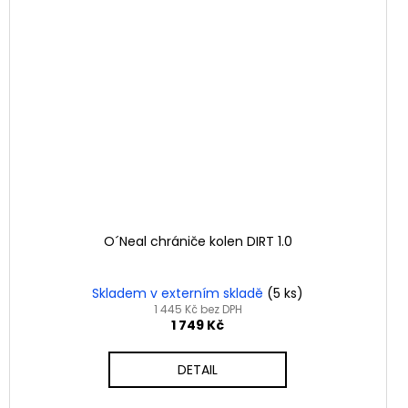
O´Neal chrániče kolen DIRT 1.0
Skladem v externím skladě
(5 ks)
1 445 Kč bez DPH
1 749 Kč
DETAIL