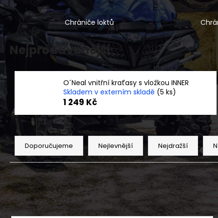
ČTYŘKOLKA CFMOTO GLADIATOR C5-A
G4 T3B ŠEDÁ
Chrániče loktů
Chrá
160 990 Kč
Nejprodávanější
O´Neal vnitřní kraťasy s vložkou INNER
Skladem v externím skladě
(5 ks)
1 249 Kč
Ř
a
Doporučujeme
Nejlevnější
Nejdražší
N
z
e
n
í
p
V