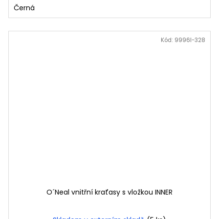
Černá
Kód:
9996I-328
O´Neal vnitřní kraťasy s vložkou INNER