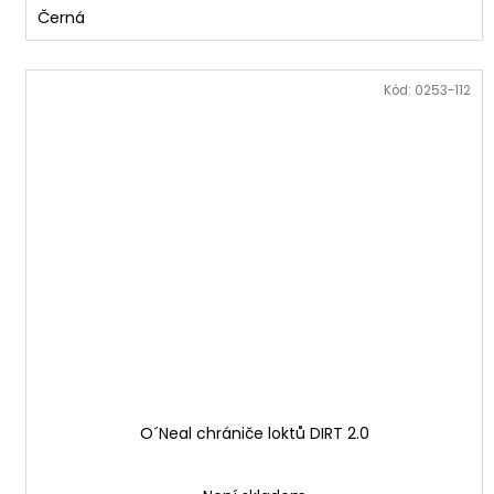
Černá
Kód:
0253-112
O´Neal chrániče loktů DIRT 2.0