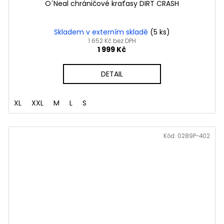
O´Neal chráničové kraťasy DIRT CRASH
Skladem v externím skladě
(5 ks)
1 652 Kč bez DPH
1 999 Kč
DETAIL
XL
XXL
M
L
S
Kód:
0289P-402