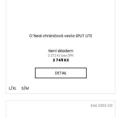
O´Neal chráničová vesta SPLIT LITE
Není skladem
2 272 Kč bez DPH
2 749 Kč
DETAIL
L/XL
S/M
Kód:
0253-212