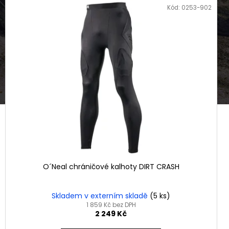
Kód:
0253-902
O´Neal chráničové kalhoty DIRT CRASH
Skladem v externím skladě
(5 ks)
1 859 Kč bez DPH
2 249 Kč