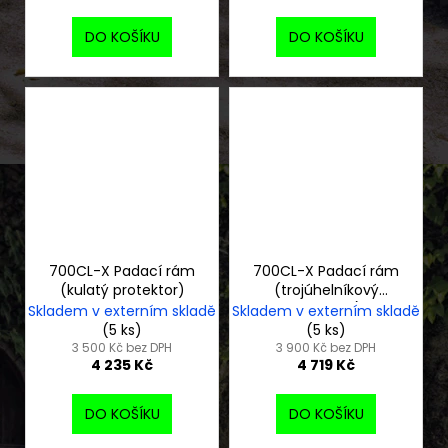
DO KOŠÍKU
DO KOŠÍKU
700CL-X Padací rám
700CL-X Padací rám
(kulatý protektor)
(trojúhelníkový
protektor)
Skladem v externím skladě
Skladem v externím skladě
(5 ks)
(5 ks)
3 500 Kč bez DPH
3 900 Kč bez DPH
4 235 Kč
4 719 Kč
DO KOŠÍKU
DO KOŠÍKU