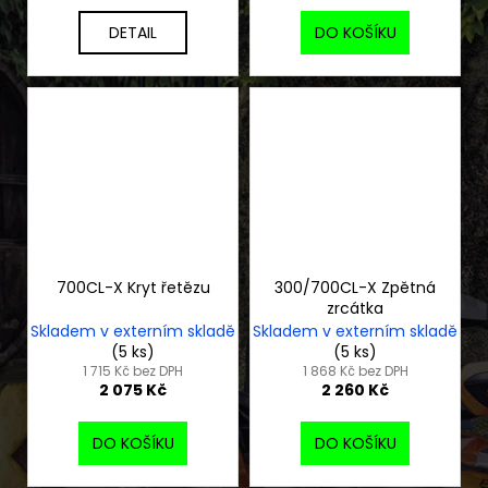
DETAIL
DO KOŠÍKU
700CL-X Kryt řetězu
300/700CL-X Zpětná
zrcátka
Skladem v externím skladě
Skladem v externím skladě
(5 ks)
(5 ks)
1 715 Kč bez DPH
1 868 Kč bez DPH
2 075 Kč
2 260 Kč
DO KOŠÍKU
DO KOŠÍKU