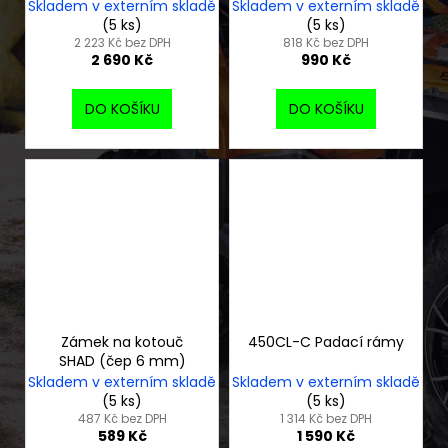
Skladem v externím skladě
Skladem v externím skladě
(5 ks)
(5 ks)
2 223 Kč bez DPH
818 Kč bez DPH
2 690 Kč
990 Kč
DO KOŠÍKU
DO KOŠÍKU
Zámek na kotouč
450CL-C Padací rámy
SHAD (čep 6 mm)
Skladem v externím skladě
Skladem v externím skladě
(5 ks)
(5 ks)
487 Kč bez DPH
1 314 Kč bez DPH
589 Kč
1 590 Kč