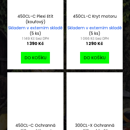
450CL-C Plexi štít
450CL-C Kryt motoru
(kouřový)
Skladem v externím skladě
Skladem v externím skladě
(5 ks)
(5 ks)
1 149 Kč bez DPH
1 066 Kč bez DPH
1 390 Kč
1 290 Kč
DO KOŠÍKU
DO KOŠÍKU
450CL-C Ochranná
300CL-X Ochranná