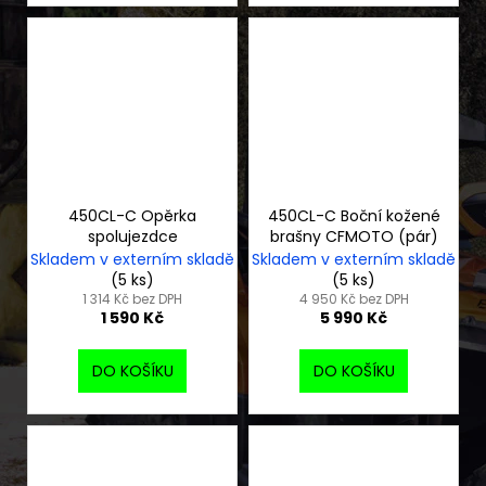
450CL-C Opěrka
450CL-C Boční kožené
spolujezdce
brašny CFMOTO (pár)
Skladem v externím skladě
Skladem v externím skladě
(5 ks)
(5 ks)
1 314 Kč bez DPH
4 950 Kč bez DPH
1 590 Kč
5 990 Kč
DO KOŠÍKU
DO KOŠÍKU