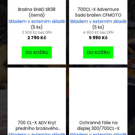
Brašna SHAD SR38
700CL-X Adventure
(černá)
Sada brašen CFMOTO
Skladem v externím skladě
Skladem v externím skladě
(5 ks)
(5 ks)
2 306 Kč bez DPH
4 950 Kč bez DPH
2 790 Kč
5 990 Kč
DO KOŠÍKU
DO KOŠÍKU
700 CL-X ADV Kryt
Ochranná fólie na
předního brzdového
displej 300/700CL-X
třmenu
Skladem v externím skladě
Skladem v externím skladě