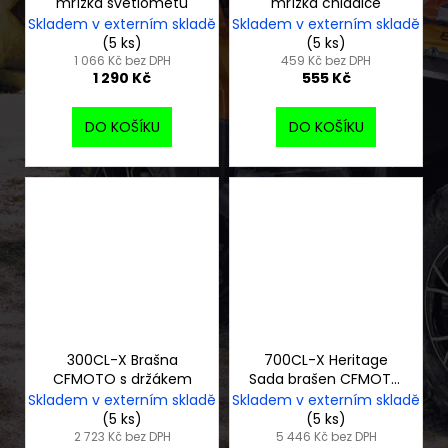
mřížka světlometu
mřížka chladiče
Skladem v externím skladě
Skladem v externím skladě
(5 ks)
(5 ks)
1 066 Kč bez DPH
459 Kč bez DPH
1 290 Kč
555 Kč
DO KOŠÍKU
DO KOŠÍKU
300CL-X Brašna
700CL-X Heritage
CFMOTO s držákem
Sada brašen CFMOTO
s držáky
Skladem v externím skladě
Skladem v externím skladě
(5 ks)
(5 ks)
2 723 Kč bez DPH
5 446 Kč bez DPH