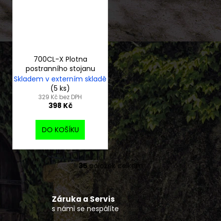
700CL-X Plotna
postranního stojanu
Skladem v externím skladě
(5 ks)
329 Kč bez DPH
398 Kč
DO KOŠÍKU
35
položek celkem
O
v
l
Záruka a Servis
á
s námi se nespálíte
d