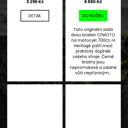
3 295 Kč
6 590 Kč
DETAIL
DO KOŠÍKU
Tato originální sada
dvou brašen CFMOTO
na motocykl 700CL-H
Heritage patří mezi
praktický doplněk
vašeho stroje. Černé
brašny jsou
nepromokavé a odolné
vůči nepříznivým...