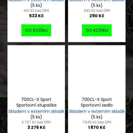
(5 ks)
(5 ks)
441 Kč bez DPH
240 Kč bez DPH
533 Kč
290 Kč
DO KOŠÍKU
DO KOŠÍKU
700CL-X Sport
700CL-X Sport
Sportovní stupačka
Sportovní sedlo
Skladem v externím skladě
Skladem v externím skladě
(5 ks)
(5 ks)
2 707 Kč bez DPH
1 545 Kč bez DPH
3 276 Kč
1 870 Kč