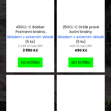
450CL-C Bobber
250CL-C Držák pravé
Postranní brašna
boční brašny
CFMOTO včetně
Skladem v externím skladě
Skladem v externím skladě
držáku
(5 ks)
(5 ks)
3 298 Kč bez DPH
405 Kč bez DPH
3 990 Kč
490 Kč
DO KOŠÍKU
DO KOŠÍKU