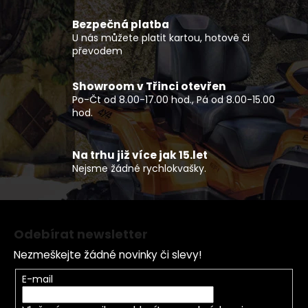
a
c
Bezpečná platba
í
U nás můžete platit kartou, hotově či
p
převodem
r
v
Showroom v Třinci otevřen
k
Po-Čt od 8.00-17.00 hod., Pá od 8.00-15.00
y
hod.
v
ý
p
Na trhu již více jak 15.let
Nejsme žádné rychlokvašky.
i
s
u
Z
á
Odebírat newsletter
p
Nezmeškejte žádné novinky či slevy!
a
t
E-mail
í