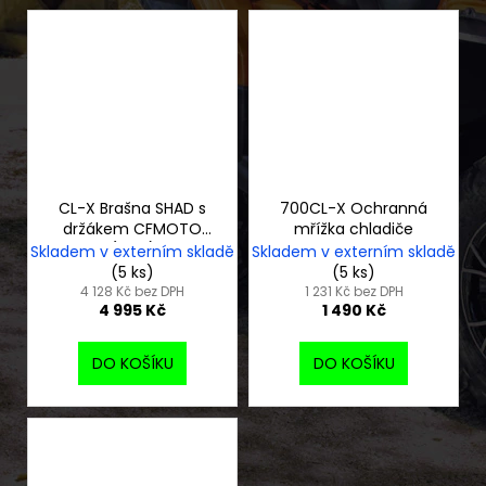
CL-X Brašna SHAD s
700CL-X Ochranná
držákem CFMOTO
mřížka chladiče
(levá)
Skladem v externím skladě
Skladem v externím skladě
(5 ks)
(5 ks)
4 128 Kč bez DPH
1 231 Kč bez DPH
4 995 Kč
1 490 Kč
DO KOŠÍKU
DO KOŠÍKU