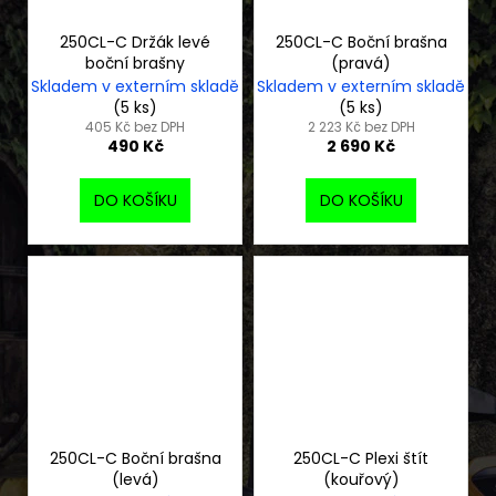
250CL-C Držák levé
250CL-C Boční brašna
boční brašny
(pravá)
Skladem v externím skladě
Skladem v externím skladě
(5 ks)
(5 ks)
405 Kč bez DPH
2 223 Kč bez DPH
490 Kč
2 690 Kč
DO KOŠÍKU
DO KOŠÍKU
250CL-C Boční brašna
250CL-C Plexi štít
(levá)
(kouřový)