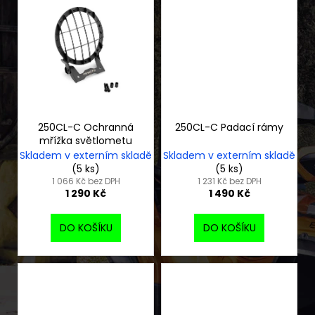
250CL-C Ochranná
250CL-C Padací rámy
mřížka světlometu
Skladem v externím skladě
Skladem v externím skladě
(5 ks)
(5 ks)
1 066 Kč bez DPH
1 231 Kč bez DPH
1 290 Kč
1 490 Kč
DO KOŠÍKU
DO KOŠÍKU