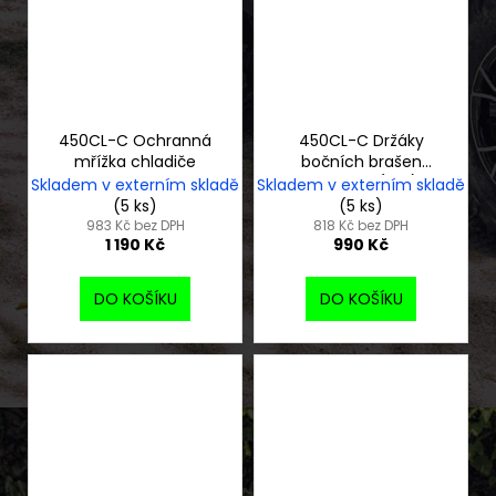
450CL-C Ochranná
450CL-C Držáky
mřížka chladiče
bočních brašen
CFMOTO (pár)
Skladem v externím skladě
Skladem v externím skladě
(5 ks)
(5 ks)
983 Kč bez DPH
818 Kč bez DPH
1 190 Kč
990 Kč
DO KOŠÍKU
DO KOŠÍKU