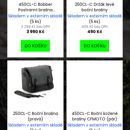
č
o
450CL-C Bobber
250CL-C Držák levé
u
Postranní brašna
boční brašny
d
j
CFMOTO včetně
Skladem v externím skladě
Skladem v externím skladě
e
u
držáku
(5 ks)
(5 ks)
m
k
3 298 Kč bez DPH
405 Kč bez DPH
3 990 Kč
490 Kč
e
t
ů
DO KOŠÍKU
DO KOŠÍKU
KRYTKA
DISKU
NÍZKÁ
CFMOTO
4KS
490
Kč
250CL-C Boční brašna
450CL-C Boční kožené
(pravá)
brašny CFMOTO (pár)
Skladem v externím skladě
Skladem v externím skladě