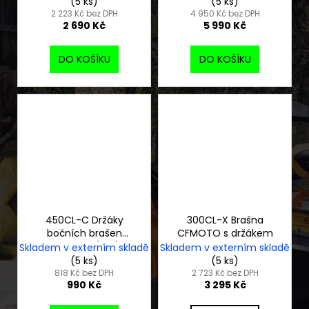
(5 ks)
(5 ks)
2 223 Kč bez DPH
4 950 Kč bez DPH
2 690 Kč
5 990 Kč
DO KOŠÍKU
DO KOŠÍKU
450CL-C Držáky
300CL-X Brašna
bočních brašen
CFMOTO s držákem
CFMOTO (pár)
Skladem v externím skladě
Skladem v externím skladě
(5 ks)
(5 ks)
818 Kč bez DPH
2 723 Kč bez DPH
990 Kč
3 295 Kč