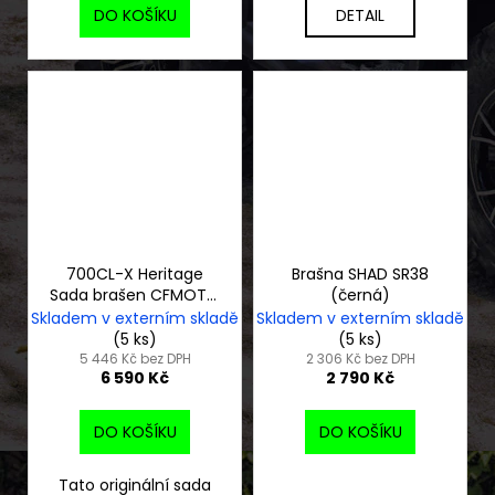
DO KOŠÍKU
DETAIL
700CL-X Heritage
Brašna SHAD SR38
Sada brašen CFMOTO
(černá)
s držáky
Skladem v externím skladě
Skladem v externím skladě
(5 ks)
(5 ks)
5 446 Kč bez DPH
2 306 Kč bez DPH
6 590 Kč
2 790 Kč
DO KOŠÍKU
DO KOŠÍKU
Tato originální sada