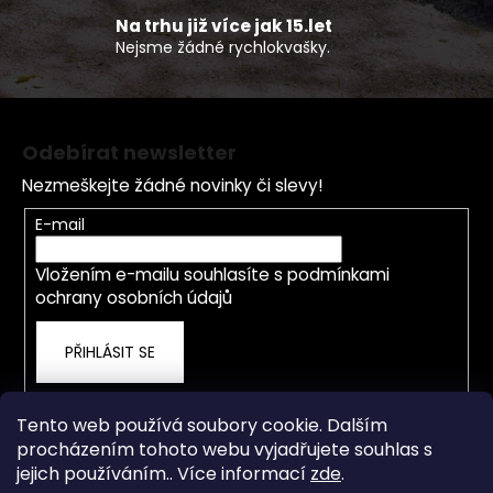
ý
p
Na trhu již více jak 15.let
Nejsme žádné rychlokvašky.
i
s
u
Z
á
Odebírat newsletter
p
Nezmeškejte žádné novinky či slevy!
a
t
E-mail
í
Vložením e-mailu souhlasíte s
podmínkami
ochrany osobních údajů
PŘIHLÁSIT SE
Tento web používá soubory cookie. Dalším
procházením tohoto webu vyjadřujete souhlas s
jejich používáním.. Více informací
zde
.