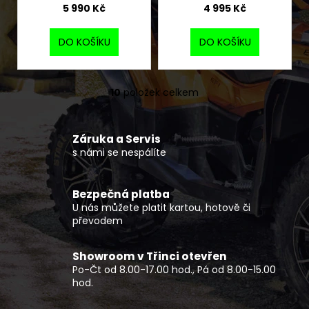
5 990 Kč
4 995 Kč
DO KOŠÍKU
DO KOŠÍKU
10
položek celkem
O
v
l
Záruka a Servis
á
s námi se nespálíte
d
a
c
Bezpečná platba
í
U nás můžete platit kartou, hotově či
p
převodem
r
v
Showroom v Třinci otevřen
k
Po-Čt od 8.00-17.00 hod., Pá od 8.00-15.00
y
hod.
v