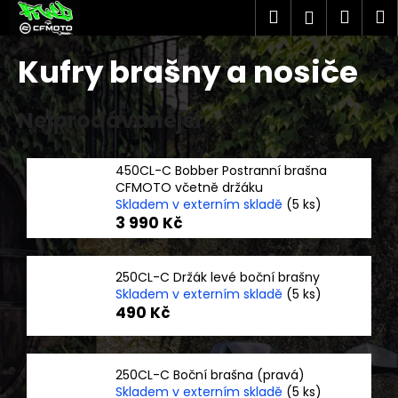
K
Přejít
Hledat
Náku
M
Přihlášen
na
o
obsah
Zpět
Zpět
košík
š
Kufry brašny a nosiče
í
C
k
Nejprodávanější
o
p
o
450CL-C Bobber Postranní brašna
t
CFMOTO včetně držáku
Skladem v externím skladě
(5 ks)
ř
3 990 Kč
e
b
u
250CL-C Držák levé boční brašny
Skladem v externím skladě
(5 ks)
j
490 Kč
e
t
e
250CL-C Boční brašna (pravá)
n
Skladem v externím skladě
(5 ks)