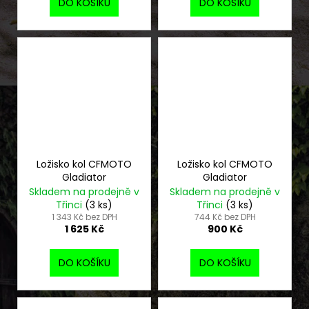
DO KOŠÍKU
DO KOŠÍKU
Ložisko kol CFMOTO
Ložisko kol CFMOTO
Gladiator
Gladiator
Skladem na prodejně v
Skladem na prodejně v
Třinci
(3 ks)
Třinci
(3 ks)
1 343 Kč bez DPH
744 Kč bez DPH
1 625 Kč
900 Kč
DO KOŠÍKU
DO KOŠÍKU