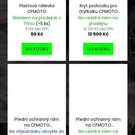
Plastová nálevka
Kryt podvozku pro
CFMOTO
čtyřkolku CFMOTO
X850 G2
Skladem na prodejně v
Na cestě k nám na
Třinci
(>5 ks)
prodejnu
41 Kč bez DPH
10 331 Kč bez DPH
50 Kč
12 500 Kč
DO KOŠÍKU
DO KOŠÍKU
Přední ochranný rám
Přední ochranný rám
na CFMOTO
na CFMOTO
X850/X1000 (červený)
X850/X1000 (černý)
Na objednávku obvykle do
Na cestě k nám na