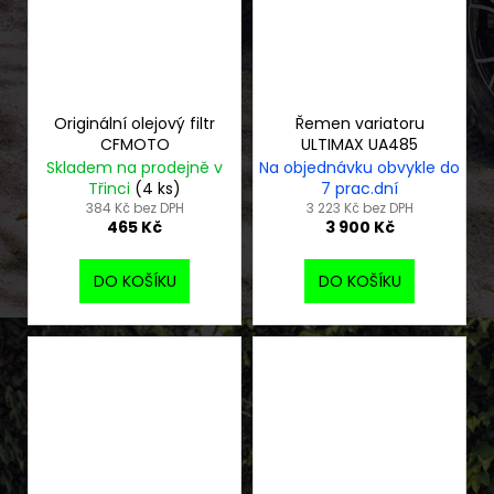
Originální olejový filtr
Řemen variatoru
CFMOTO
ULTIMAX UA485
Skladem na prodejně v
Na objednávku obvykle do
Třinci
(4 ks)
7 prac.dní
384 Kč bez DPH
3 223 Kč bez DPH
465 Kč
3 900 Kč
DO KOŠÍKU
DO KOŠÍKU