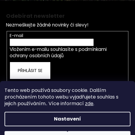
u
Z
á
Odebírat newsletter
p
Nezmeškejte žádné novinky či slevy!
a
t
E-mail
í
Vložením e-mailu souhlasíte s
podmínkami
ochrany osobních údajů
PŘIHLÁSIT SE
Tento web používá soubory cookie. Dalším
procházením tohoto webu vyjadřujete souhlas s
jejich používáním.. Více informací
zde
.
Nastavení
Vytvořil Shoptet
Od 4.5.2026 je prodejna a servis přestěhována na nové
adrese Staré Město 838, Třinec. OTEVÍRACÍ DOBA PO-ČT
Copyright 2026
rwdshop.cz
. Všechna práva vyhrazena.