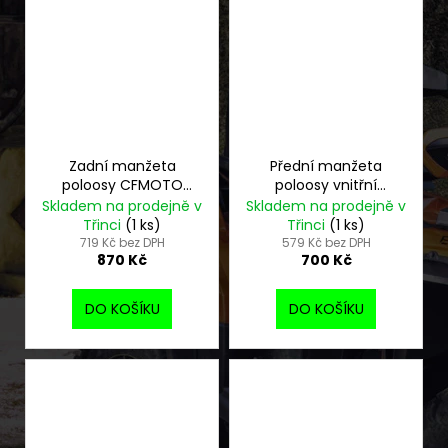
Zadní manžeta
Přední manžeta
poloosy CFMOTO
poloosy vnitřní
Gladiator vnější
CFMOTO Gladiator
Skladem na prodejně v
Skladem na prodejně v
Třinci
(1 ks)
Třinci
(1 ks)
719 Kč bez DPH
579 Kč bez DPH
870 Kč
700 Kč
DO KOŠÍKU
DO KOŠÍKU