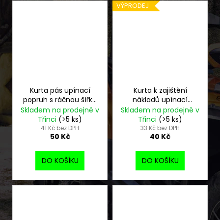
VÝPRODEJ
Kurta pás upínací
Kurta k zajištění
popruh s ráčnou šířka
nákladů upínací
25 mm - použitá
popruh se zámkem -
Skladem na prodejně v
Skladem na prodejně v
použitá
Třinci
(>5 ks)
Třinci
(>5 ks)
41 Kč bez DPH
33 Kč bez DPH
50 Kč
40 Kč
DO KOŠÍKU
DO KOŠÍKU