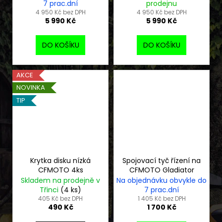
7 prac.dní
prodejnu
4 950 Kč bez DPH
4 950 Kč bez DPH
5 990 Kč
5 990 Kč
DO KOŠÍKU
DO KOŠÍKU
AKCE
NOVINKA
TIP
Krytka disku nízká
Spojovací tyč řízení na
CFMOTO 4ks
CFMOTO Gladiator
Skladem na prodejně v
Na objednávku obvykle do
Třinci
(4 ks)
7 prac.dní
405 Kč bez DPH
1 405 Kč bez DPH
490 Kč
1 700 Kč