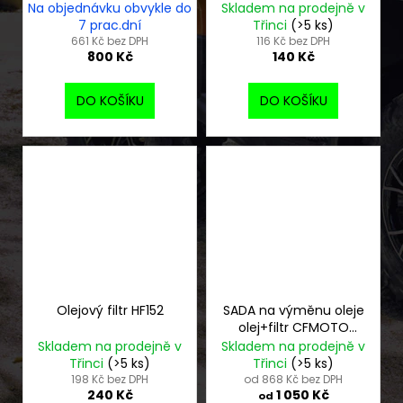
čtyřkolky
Na objednávku obvykle do
Skladem na prodejně v
7 prac.dní
Třinci
(>5 ks)
661 Kč bez DPH
116 Kč bez DPH
800 Kč
140 Kč
DO KOŠÍKU
DO KOŠÍKU
Olejový filtr HF152
SADA na výměnu oleje
olej+filtr CFMOTO
X450 - X520 - X550 -
Skladem na prodejně v
Skladem na prodejně v
X625 - X850 - X1000
Třinci
(>5 ks)
Třinci
(>5 ks)
198 Kč bez DPH
od 868 Kč bez DPH
240 Kč
1 050 Kč
od