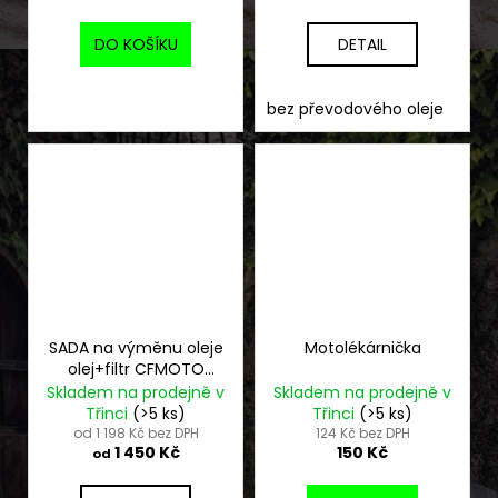
DO KOŠÍKU
DETAIL
bez převodového oleje
s 
SADA na výměnu oleje
Motolékárnička
olej+filtr CFMOTO
X450 - X520 - X550 -
Skladem na prodejně v
Skladem na prodejně v
X625 - X850 - X1000
Třinci
(>5 ks)
Třinci
(>5 ks)
od 1 198 Kč bez DPH
124 Kč bez DPH
1 450 Kč
150 Kč
od