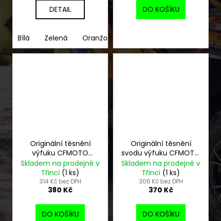
DETAIL
DO KOŠÍKU
Bílá
Zelená
Oranžová
Červená
Šedá
Originální těsnění
Originální těsnění
výfuku CFMOTO
svodu výfuku CFMOTO
Gladiator
Gladiator
Skladem na prodejně v
Skladem na prodejně v
Třinci
(1 ks)
Třinci
(1 ks)
314 Kč bez DPH
306 Kč bez DPH
380 Kč
370 Kč
DO KOŠÍKU
DO KOŠÍKU