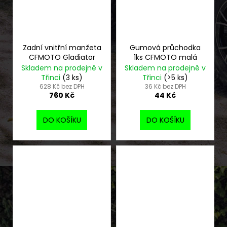
Zadní vnitřní manžeta
Gumová průchodka
CFMOTO Gladiator
1ks CFMOTO malá
Skladem na prodejně v
Skladem na prodejně v
Třinci
(3 ks)
Třinci
(>5 ks)
628 Kč bez DPH
36 Kč bez DPH
760 Kč
44 Kč
DO KOŠÍKU
DO KOŠÍKU