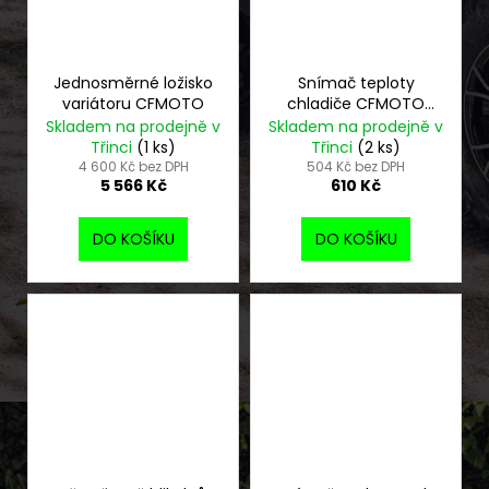
Jednosměrné ložisko
Snímač teploty
variátoru CFMOTO
chladiče CFMOTO
Gladiator
Skladem na prodejně v
Skladem na prodejně v
Třinci
(1 ks)
Třinci
(2 ks)
4 600 Kč bez DPH
504 Kč bez DPH
5 566 Kč
610 Kč
DO KOŠÍKU
DO KOŠÍKU