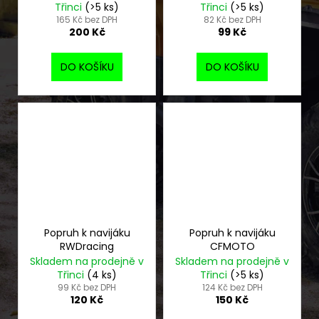
Třinci
(>5 ks)
Třinci
(>5 ks)
165 Kč bez DPH
82 Kč bez DPH
200 Kč
99 Kč
DO KOŠÍKU
DO KOŠÍKU
Popruh k navijáku
Popruh k navijáku
RWDracing
CFMOTO
Skladem na prodejně v
Skladem na prodejně v
Třinci
(4 ks)
Třinci
(>5 ks)
99 Kč bez DPH
124 Kč bez DPH
120 Kč
150 Kč