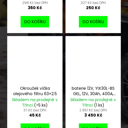
298 Kč bez DPH
207 Kč bez DPH
360 Kč
250 Kč
DO KOŠÍKU
DO KOŠÍKU
Okroužek víčka
baterie 12V, YIX30L-BS
olejového filtru 63×2.5
GEL, 12V, 30Ah, 400A,
bezúdržbová GEL
Skladem na prodejně v
Skladem na prodejně v
technologie
Třinci
(>5 ks)
Třinci
(1 ks)
165x125x175 FULBAT
37 Kč bez DPH
2 851 Kč bez DPH
45 Kč
3 450 Kč
(aktivovaná ve
výrobě)