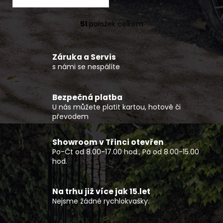
51
položek celkem
O
v
l
Záruka a Servis
á
s námi se nespálíte
d
a
c
Bezpečná platba
í
U nás můžete platit kartou, hotově či
p
převodem
r
v
Showroom v Třinci otevřen
k
Po-Čt od 8.00-17.00 hod., Pá od 8.00-15.00
y
hod.
v
ý
p
Na trhu již více jak 15.let
Nejsme žádné rychlokvašky.
i
s