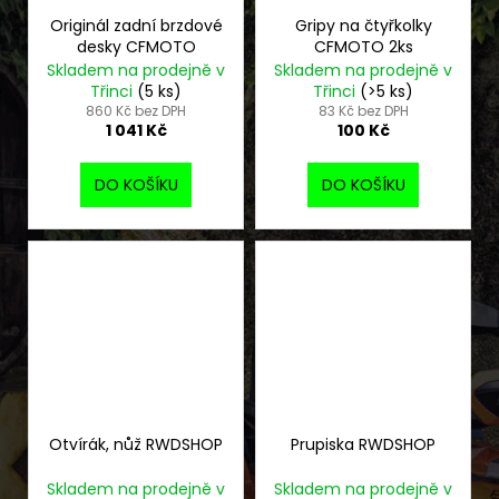
Originál zadní brzdové
Gripy na čtyřkolky
desky CFMOTO
CFMOTO 2ks
Skladem na prodejně v
Skladem na prodejně v
Třinci
(5 ks)
Třinci
(>5 ks)
860 Kč bez DPH
83 Kč bez DPH
1 041 Kč
100 Kč
DO KOŠÍKU
DO KOŠÍKU
Otvírák, nůž RWDSHOP
Prupiska RWDSHOP
Skladem na prodejně v
Skladem na prodejně v