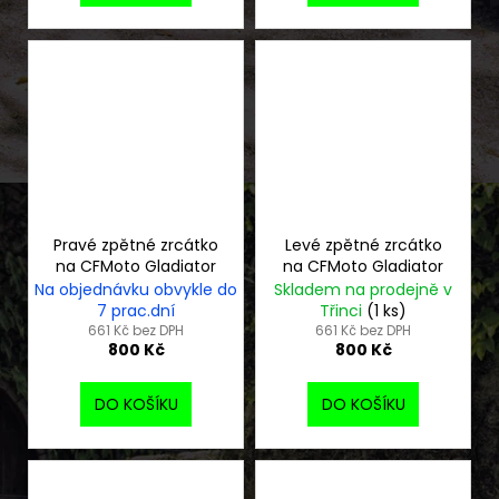
Pravé zpětné zrcátko
Levé zpětné zrcátko
na CFMoto Gladiator
na CFMoto Gladiator
Na objednávku obvykle do
Skladem na prodejně v
7 prac.dní
Třinci
(1 ks)
661 Kč bez DPH
661 Kč bez DPH
800 Kč
800 Kč
DO KOŠÍKU
DO KOŠÍKU