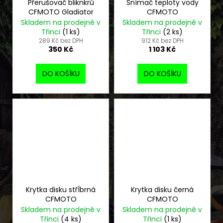
Přerušovač bliknkrů
Snímač teploty vody
CFMOTO Gladiator
CFMOTO
Skladem na prodejně v
Skladem na prodejně v
Třinci
(1 ks)
Třinci
(2 ks)
289 Kč bez DPH
912 Kč bez DPH
350 Kč
1 103 Kč
DO KOŠÍKU
DO KOŠÍKU
Krytka disku střÍbrná
Krytka disku černá
CFMOTO
CFMOTO
Skladem na prodejně v
Skladem na prodejně v
Třinci
(4 ks)
Třinci
(1 ks)