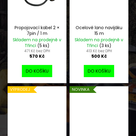
Propojovací kabel 2 ×
Ocelové lano navijáku
7pin / 1 m
15 m
Skladem na prodejně v
Skladem na prodejně v
Třinci
(5 ks)
Třinci
(3 ks)
471 Kč bez DPH
413 Kč bez DPH
570 Kč
500 Kč
DO KOŠÍKU
DO KOŠÍKU
VÝPRODEJ
NOVINKA