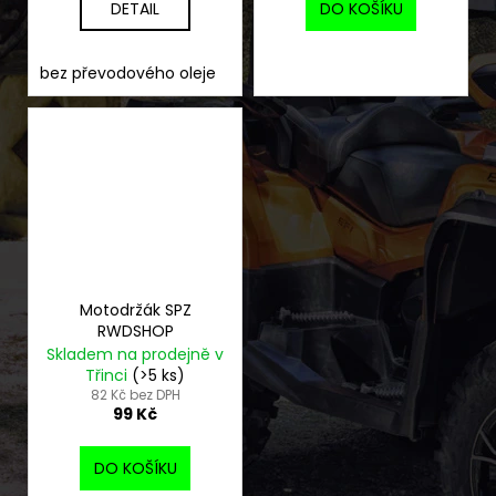
DETAIL
DO KOŠÍKU
bez převodového oleje
s převodovým oleje 1L
s pře
Motodržák SPZ
RWDSHOP
Skladem na prodejně v
Třinci
(>5 ks)
82 Kč bez DPH
99 Kč
DO KOŠÍKU