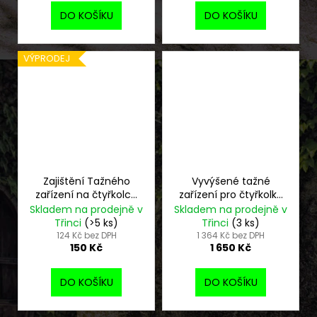
DO KOŠÍKU
DO KOŠÍKU
VÝPRODEJ
Zajištění Tažného
Vyvýšené tažné
zařízení na čtyřkolce
zařízení pro čtyřkolky
CFMOTO
CFMOTO
Skladem na prodejně v
Skladem na prodejně v
Třinci
(>5 ks)
Třinci
(3 ks)
124 Kč bez DPH
1 364 Kč bez DPH
150 Kč
1 650 Kč
DO KOŠÍKU
DO KOŠÍKU