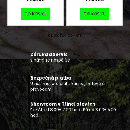
č
t
u
ů
j
DO KOŠÍKU
DO KOŠÍKU
e
m
e
2
položek celkem
O
v
SERVIS
l
SKÚTRU
Záruka a Servis
á
s námi se nespálíte
1
d
900
a
Kč
c
Bezpečná platba
í
U nás můžete platit kartou, hotově či
p
převodem
r
v
Showroom v Třinci otevřen
k
Po-Čt od 8.00-17.00 hod., Pá od 8.00-15.00
y
hod.
v
ý