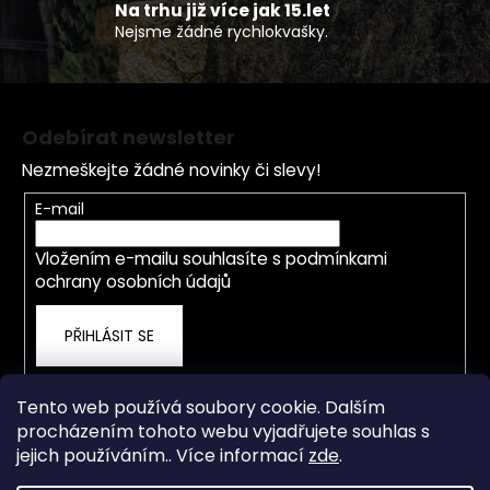
p
Na trhu již více jak 15.let
Nejsme žádné rychlokvašky.
i
s
u
Z
á
Odebírat newsletter
p
Nezmeškejte žádné novinky či slevy!
a
t
E-mail
í
Vložením e-mailu souhlasíte s
podmínkami
ochrany osobních údajů
PŘIHLÁSIT SE
Tento web používá soubory cookie. Dalším
procházením tohoto webu vyjadřujete souhlas s
jejich používáním.. Více informací
zde
.