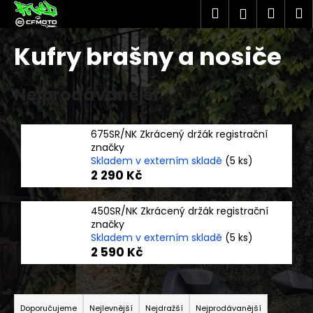
K
Přejít
Hledat
Náku
M
Přihlášen
na
o
obsah
Zpět
Zpět
košík
š
Kufry brašny a nosiče
í
C
k
Nejprodávanější
o
p
o
675SR/NK Zkrácený držák registrační
t
značky
Skladem v externím skladě
(5 ks)
ř
2 290 Kč
e
b
450SR/NK Zkrácený držák registrační
u
značky
j
Skladem v externím skladě
(5 ks)
2 590 Kč
e
t
Ř
e
a
n
Doporučujeme
Nejlevnější
Nejdražší
Nejprodávanější