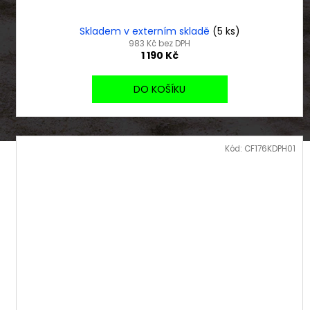
Skladem v externím skladě
(5 ks)
983 Kč bez DPH
1 190 Kč
DO KOŠÍKU
Kód:
CF176KDPH01