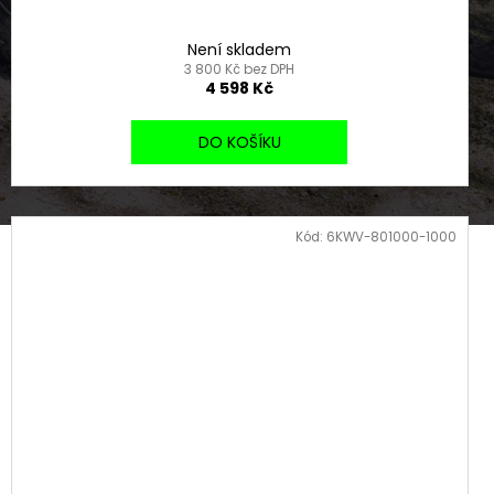
Není skladem
3 800 Kč bez DPH
4 598 Kč
DO KOŠÍKU
Kód:
6KWV-801000-1000