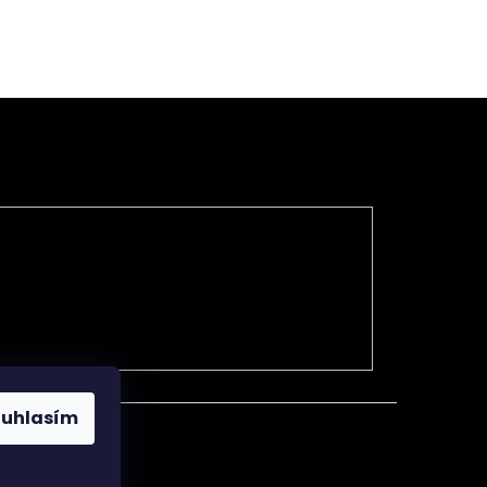
Na trhu již více jak 15.let
 hod., Pá od
Nejsme žádné rychlokvašky.
ouhlasím