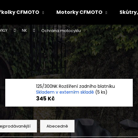
řkolky CFMOTO
Motorky CFMOTO
Skútry,
YKLY
NK
Ochrana motocyklu
Co potřebujete najít?
HLEDAT
Doporučujeme
125/300NK Rozšíření zadního blatníku
Skladem v externím skladě
(5 ks)
345 Kč
ejprodávanější
Abecedně