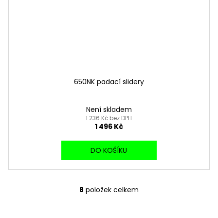
650NK padací slidery
Není skladem
1 236 Kč bez DPH
1 496 Kč
DO KOŠÍKU
8
položek celkem
O
v
l
ezpečná platba
Showroom v Třin