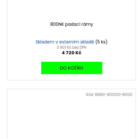
800NK padací rámy
Skladem v externím skladě
(5 ks)
3 901 Kč bez DPH
4 720 Kč
DO KOŠÍKU
Kód:
6KMV-801000-B000