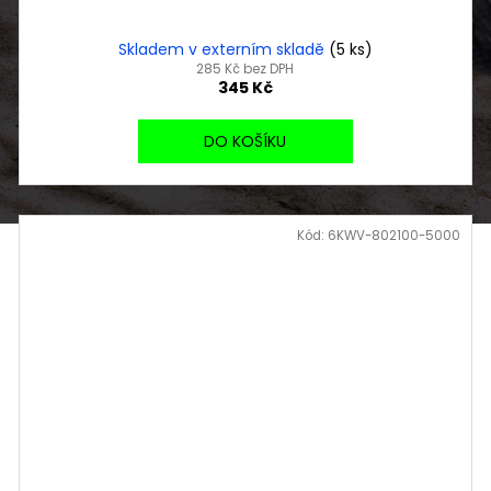
Skladem v externím skladě
(5 ks)
285 Kč bez DPH
345 Kč
DO KOŠÍKU
Kód:
6KWV-802100-5000