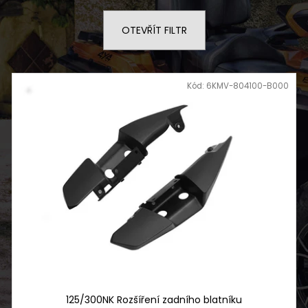
ČTYŘKOLKA CFMOTO GLADIATOR X850
NF 2210 TEXTIL
EPS EU5+ G3 ČERNÁ OVERLAND -
ŠEDO ZELENÝ RE
NOVINKA
OTEVŘÍT FILTR
2 720 Kč
279 990 Kč
Kód:
6KMV-804100-B000
125/300NK Rozšíření zadního blatníku