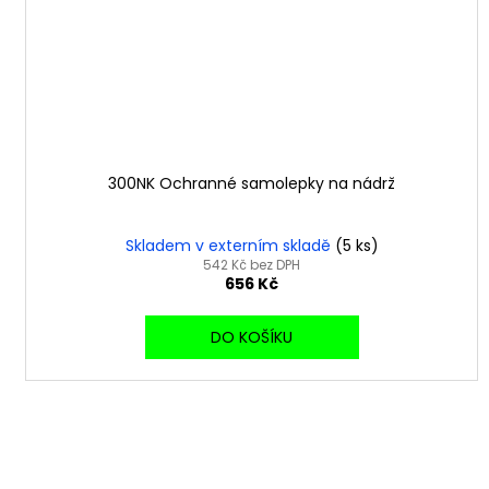
300NK Ochranné samolepky na nádrž
Skladem v externím skladě
(5 ks)
542 Kč bez DPH
656 Kč
DO KOŠÍKU
B