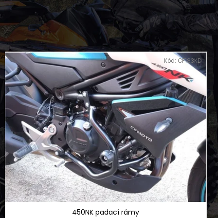
NÍ BUNDA DLOUHÁ ČERNO
FLEX
Kód:
CF183KD
450NK padací rámy