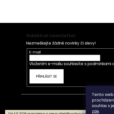
Záruka a Servis
U 
s námi se nespálíte
ho
Z
á
Odebírat newsletter
p
Nezmeškejte žádné novinky či slevy!
a
t
E-mail
í
Vložením e-mailu souhlasíte s
podmínkami o
PŘIHLÁSIT SE
Tento web 
procházení
souhlas s j
zde
.
Od 4.5.2026 je prodejna a servis přestěhována na nové adrese Star