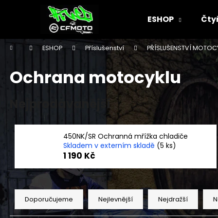
K
Přejít
na
o
ESHOP
Čty
obsah
Zpět
Zpět
š
do
do
í
Domů
ESHOP
Příslušenství
PŘÍSLUŠENSTVÍ MOTOC
k
obchodu
obchodu
Ochrana motocyklu
Nejprodávanější
450NK/SR Ochranná mřížka chladiče
Skladem v externím skladě
(5 ks)
1 190 Kč
Ř
a
Doporučujeme
Nejlevnější
Nejdražší
N
z